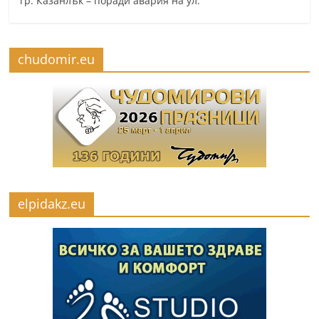
гр. Казанлък – поради авария на ул.
chudomir.eu
elpidakz.eu