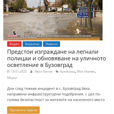
т
К
а
з
а
н
Видео
Казанлък
Новини
л
Предстои изграждане на легнали
ъ
полицаи и обновяване на уличното
к
осветление в Бузовград
и
,
,
13.01.2023
Иван Бонев
Бузовград
Мая Берова
о
Мерки
б
Дни след тежкия инцидент в с. Бузовград бяха
л
направени инфракструктурни подобрения, с цел по-
а
голяма безопастност за жителите на населеното място
с
Прочетете повече
т