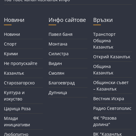
Новини
Инфо сайтове
Връзки
Новини
Павел баня
Транспорт
Община
Спорт
Монтана
Казанлък
Крими
Силистра
Открий Казанлък
Не пропускайте
Видин
Община
Казанлък
Казанлък
Смолян
Общински съвет
Старозагорско
Благоевград
– Казанлък
Култура и
Дупница
Вестник Искра
изкуство
Радио Севтополис
Царица Роза
ФК "Розова
Млади
долина"
инициативи
ВК "Казанлък
Любопитно