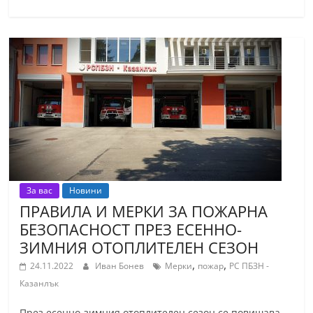
С
т
а
р
а
З
а
г
о
р
За вас
Новини
ПРАВИЛА И МЕРКИ ЗА ПОЖАРНА
а
БЕЗОПАСНОСТ ПРЕЗ ЕСЕННО-
–
ЗИМНИЯ ОТОПЛИТЕЛЕН СЕЗОН
k
,
,
a
24.11.2022
Иван Бонев
Мерки
пожар
РС ПБЗН -
Казанлък
z
a
През есенно-зимния отоплителен сезон се повишава