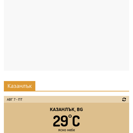
r
y
-
k
a
z
a
n
l
a
Казанлък
k
.
АВГ 7 - ПТ
c
КАЗАНЛЪК, BG
o
29
C
°
m
ясно небе