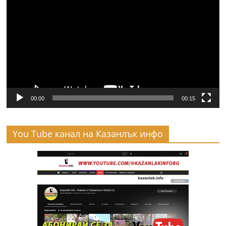
00:00
00:15
You Tube канал на Казанлък инфо