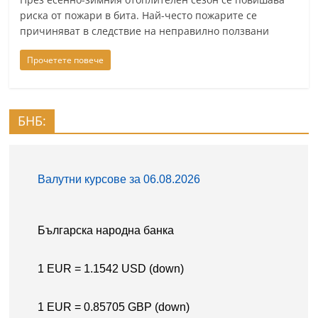
n
риска от пожари в бита. Най-често пожарите се
причиняват в следствие на неправилно ползвани
l
a
Прочетете повече
k
.
i
БНБ:
n
f
o
,
k
a
z
a
n
l