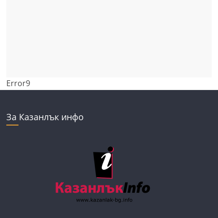
Error9
За Казанлък инфо