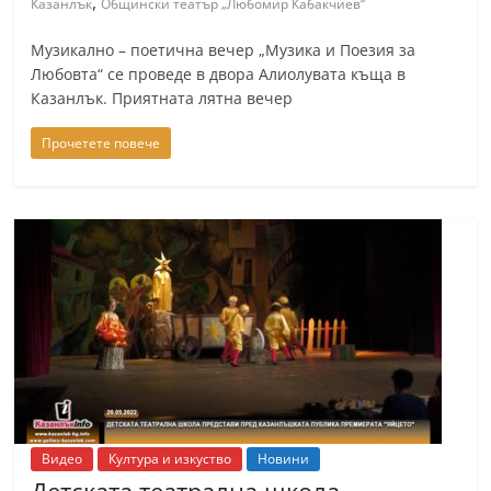
,
Казанлък
Общински театър „Любомир Кабакчиев“
n
l
Музикално – поетична вечер „Музика и Поезия за
Любовта“ се проведе в двора Алиолувата къща в
a
Казанлък. Приятната лятна вечер
k
.
Прочетете повече
i
n
f
o
,
k
a
z
a
n
Видео
Култура и изкуство
Новини
l