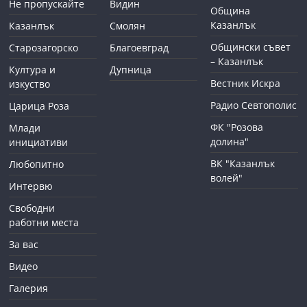
Не пропускайте
Видин
Община
Казанлък
Казанлък
Смолян
Общински съвет
Старозагорско
Благоевград
– Казанлък
Култура и
Дупница
Вестник Искра
изкуство
Радио Севтополис
Царица Роза
ФК "Розова
Млади
долина"
инициативи
ВК "Казанлък
Любопитно
волей"
Интервю
Свободни
работни места
За вас
Видео
Галерия