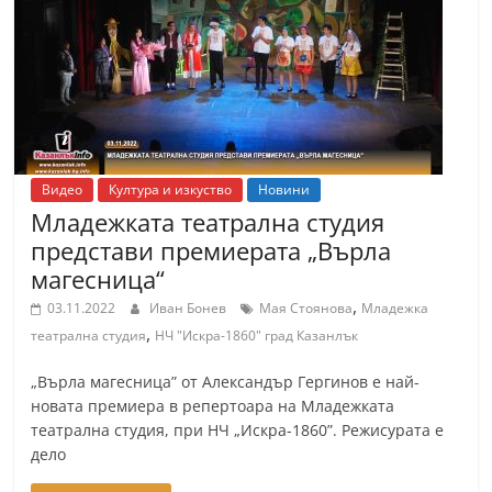
т
К
а
з
а
н
Видео
Култура и изкуство
Новини
л
Младежката театрална студия
ъ
представи премиерата „Върла
к
магесница“
и
,
03.11.2022
Иван Бонев
Мая Стоянова
Младежка
о
,
театрална студия
НЧ "Искра-1860" град Казанлък
б
„Върла магесница” от Александър Гергинов е най-
л
новата премиера в репертоара на Младежката
а
театрална студия, при НЧ „Искра-1860”. Режисурата е
с
дело
т