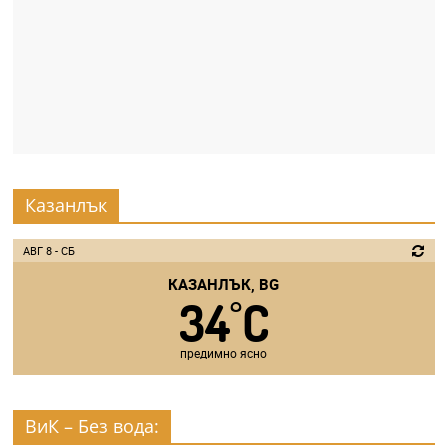
Казанлък
АВГ 8 - СБ
КАЗАНЛЪК, BG
34
C
°
предимно ясно
ВиК – Без вода: