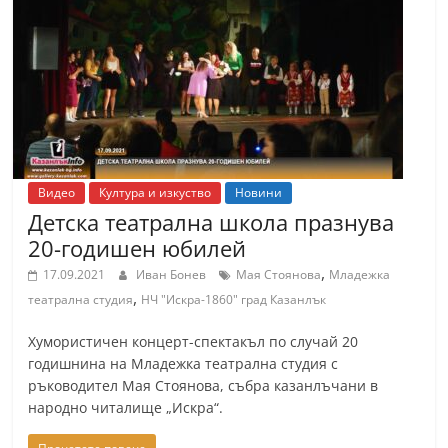
Видео
Култура и изкуство
Новини
Детска театрална школа празнува
20-годишен юбилей
,
17.09.2021
Иван Бонев
Мая Стоянова
Младежка
,
театрална студия
НЧ "Искра-1860" град Казанлък
Хумористичен концерт-спектакъл по случай 20
годишнина на Младежка театрална студия с
ръководител Мая Стоянова, събра казанлъчани в
народно читалище „Искра“.