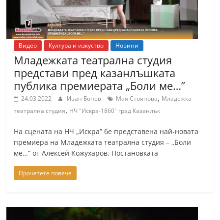
r
y
-
Видео
Култура и изкуство
Новини
k
Младежката театрална студия
a
представи пред казанлъшката
z
публика премиерата „Боли ме…”
a
,
24.03.2022
Иван Бонев
Мая Стоянова
Младежка
n
,
театрална студия
НЧ "Искра-1860" град Казанлък
l
На сцената на НЧ „Искра” бе представена най-новата
a
премиера на Младежката театрална студия – „Боли
k
ме…” от Алексей Кожухаров. Постановката
.
c
Прочетете повече
o
m