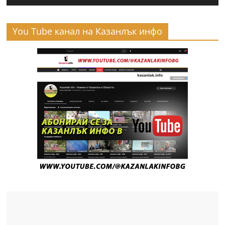
You Tube канал на Казанлък инфо