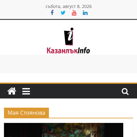
Skip
събота, август 8, 2026
to
content
Казанлък
инфо
Н
о
в
и
Мая Стоянова
н
и
о