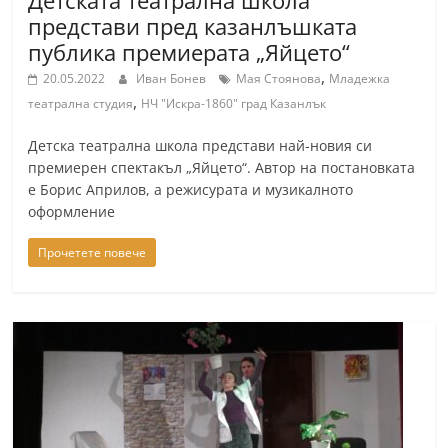
Детската театрална школа
a
представи пред казанлъшката
k
публика премиерата „Яйцето“
-
,
20.05.2022
Иван Бонев
Мая Стоянова
Младежка
,
b
театрална студия
НЧ "Искра-1860" град Казанлък
g
Детска театрална школа представи най-новия си
.
премиерен спектакъл „Яйцето“. Автор на постановката
i
е Борис Априлов, а режисурата и музикалното
оформление
n
f
Прочетете повече
o
,
g
a
l
l
e