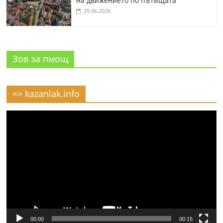
на движението по пътищата
29.06.2026
Зов за пмощ
=> kazanlak.info
Видео
00:00
00:15