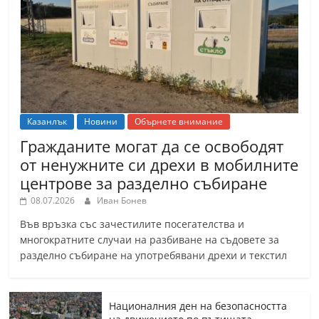
Казанлък
Новини
Обърнете внимание
Гражданите могат да се освободят
от ненужните си дрехи в мобилните
центрове за разделно събиране
08.07.2026
Иван Бонев
Във връзка със зачестилите посегателства и
многократните случаи на разбиване на съдовете за
разделно събиране на употребявани дрехи и текстил
Националния ден на безопасността