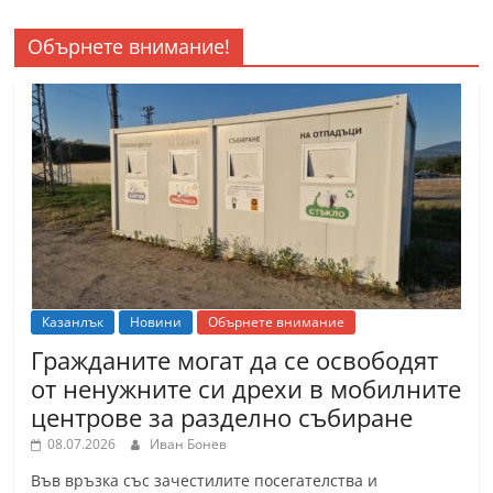
Обърнете внимание!
Казанлък
Новини
Обърнете внимание
Гражданите могат да се освободят
от ненужните си дрехи в мобилните
центрове за разделно събиране
08.07.2026
Иван Бонев
Във връзка със зачестилите посегателства и