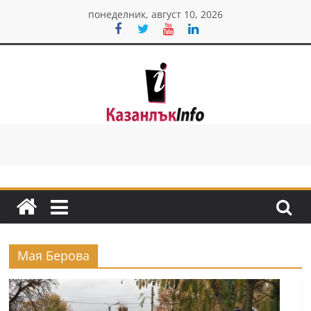
Skip
понеделник, август 10, 2026
to
content
Казанлък
инфо
Н
о
в
и
Мая Берова
н
и
о