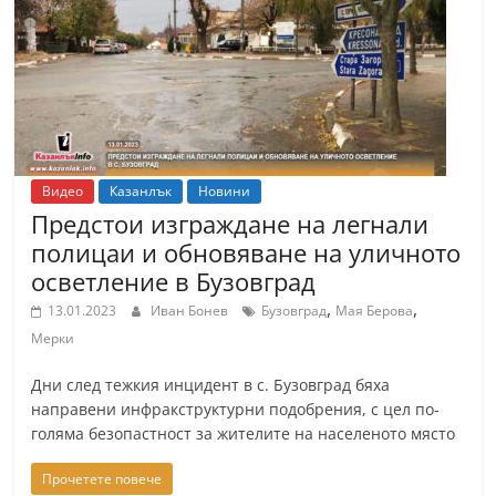
т
К
а
з
а
н
Видео
Казанлък
Новини
л
Предстои изграждане на легнали
ъ
полицаи и обновяване на уличното
к
осветление в Бузовград
и
,
,
13.01.2023
Иван Бонев
Бузовград
Мая Берова
о
Мерки
б
Дни след тежкия инцидент в с. Бузовград бяха
л
направени инфракструктурни подобрения, с цел по-
а
голяма безопастност за жителите на населеното място
с
Прочетете повече
т