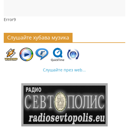
Error9
Слушайте хубава музика
Слушайте през web...