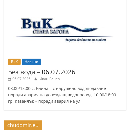
r
y
-
k
a
z
a
n
ВиК
Новини
l
Без вода – 06.07.2026
a
06.07.2026
Иван Бонев
k
08:00/15:00 с. Енина – с нарушено водоподаване
.
поради авария на довеждащ водопровод. 10:00/18:00
гр. Казанлък – поради авария на ул.
c
o
m
chudomir.eu