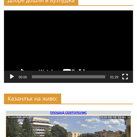
Добре дошли в Бузлуджа
Видео
00:00
01:29
Казанлък на живо: