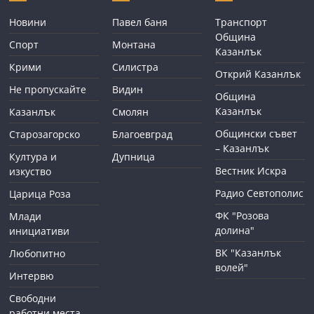
Новини
Павел баня
Транспорт
Община
Спорт
Монтана
Казанлък
Крими
Силистра
Открий Казанлък
Не пропускайте
Видин
Община
Казанлък
Казанлък
Смолян
Общински съвет
Старозагорско
Благоевград
– Казанлък
Култура и
Дупница
Вестник Искра
изкуство
Радио Севтополис
Царица Роза
ФК "Розова
Млади
долина"
инициативи
ВК "Казанлък
Любопитно
волей"
Интервю
Свободни
работни места