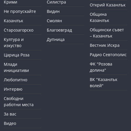
Крими
Силистра
Открий Казанлък
Не пропускайте
Видин
Община
Казанлък
Казанлък
Смолян
Общински съвет
Старозагорско
Благоевград
– Казанлък
Култура и
Дупница
Вестник Искра
изкуство
Радио Севтополис
Царица Роза
ФК "Розова
Млади
долина"
инициативи
ВК "Казанлък
Любопитно
волей"
Интервю
Свободни
работни места
За вас
Видео