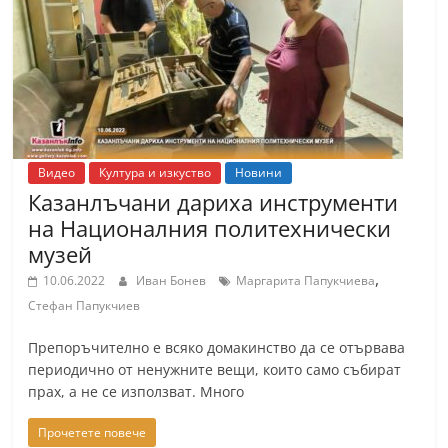
т
К
а
з
а
н
Видео
Култура и изкуство
Новини
л
Казанлъчани дариха инструменти
ъ
на Националния политехнически
к
музей
и
,
10.06.2022
Иван Бонев
Маргарита Папукчиева
о
Стефан Папукчиев
б
Препоръчително е всяко домакинство да се отървава
л
периодично от ненужните вещи, които само събират
а
прах, а не се използват. Много
с
Прочетете повече
т