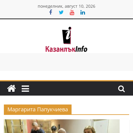
Skip
понеделник, август 10, 2026
to
content
Казанлък
инфо
Н
о
в
и
Маргарита Папукчиева
н
и
о