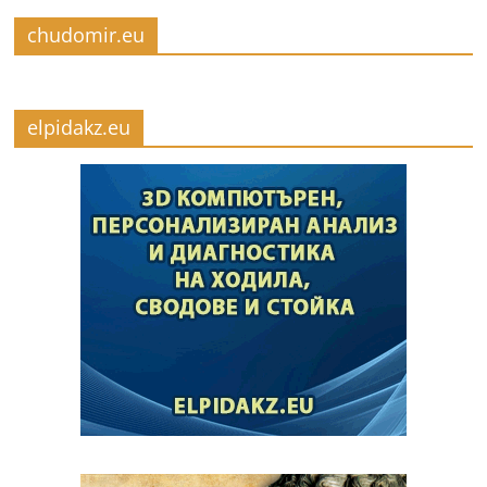
chudomir.eu
elpidakz.eu