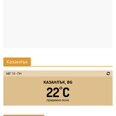
r
y
-
k
a
z
a
n
Казанлък
l
a
АВГ 10 - ПН
k
КАЗАНЛЪК, BG
.
22
C
°
c
o
предимно ясно
m