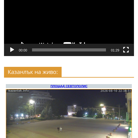
00:00
01:29
Казанлък на живо: