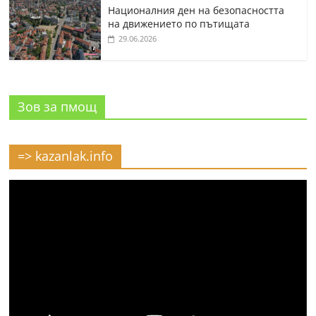
Националния ден на безопасността
на движението по пътищата
29.06.2026
Зов за пмощ
=> kazanlak.info
Видео