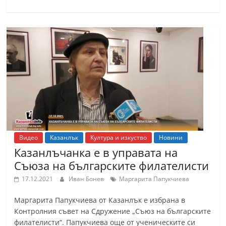
С
т
а
р
а
З
а
г
о
р
Видео
Казанлък
Култура и изкуство
Новини
Казанлъчанка е в управата на
а
Съюза на българските филателисти
–
k
17.12.2021
Иван Бонев
Маргарита Папукчиева
a
Маргарита Папукчиева от Казанлък е избрана в
z
Контролния съвет на Сдружение „Съюз на българските
a
филателисти“. Папукчиева още от ученическите си