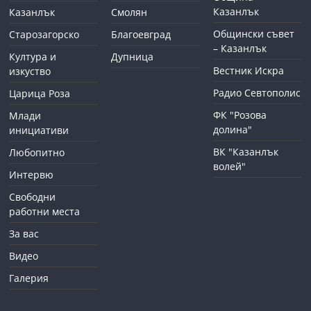
Казанлък
Казанлък
Смолян
Общински съвет
Старозагорско
Благоевград
– Казанлък
Култура и
Дупница
Вестник Искра
изкуство
Радио Севтополис
Царица Роза
ФК "Розова
Млади
долина"
инициативи
ВК "Казанлък
Любопитно
волей"
Интервю
Свободни
работни места
За вас
Видео
Галерия