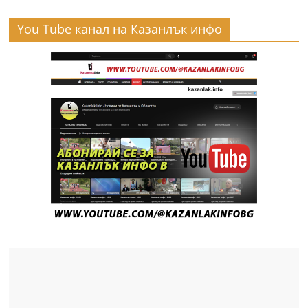
You Tube канал на Казанлък инфо