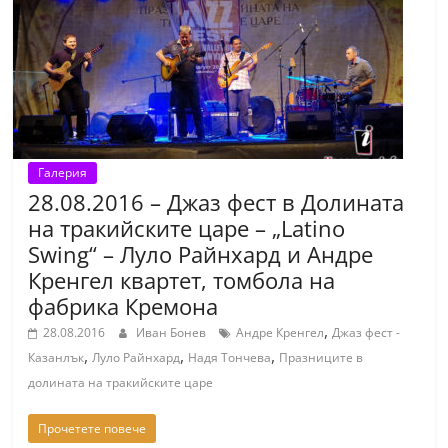
т
К
а
з
а
н
Галерия
л
28.08.2016 – Джаз фест в Долината
ъ
на тракийските царе – „Latino
к
Swing“ – Луло Райнхард и Андре
и
Кренгел квартет, томбола на
о
фабрика Кремона
б
,
28.08.2016
Иван Бонев
Андре Кренгел
Джаз фест -
л
,
,
,
Казанлък
Луло Райнхард
Надя Тончева
Празниците в
а
долината на тракийските царе
с
Прочетете повече
т