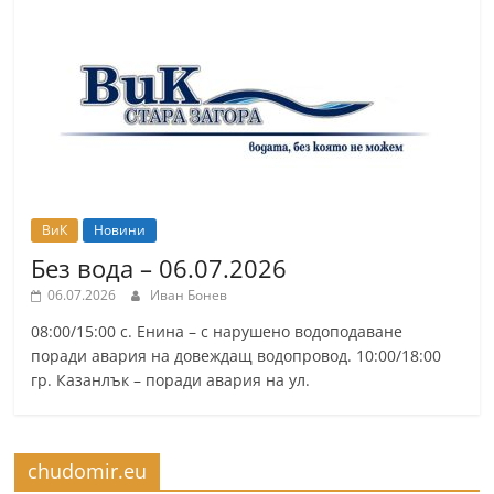
r
y
-
k
a
z
a
ВиК
Новини
n
Без вода – 06.07.2026
l
06.07.2026
Иван Бонев
a
k
08:00/15:00 с. Енина – с нарушено водоподаване
поради авария на довеждащ водопровод. 10:00/18:00
.
гр. Казанлък – поради авария на ул.
c
o
m
chudomir.eu