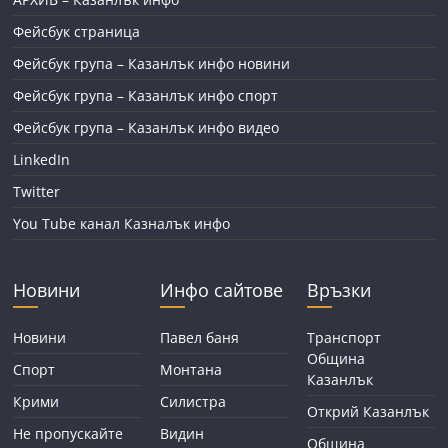
Фейсбук страница
Фейсбук група – Казанлък инфо новини
Фейсбук група – Казанлък инфо спорт
Фейсбук група – Казанлък инфо видео
LinkedIn
Twitter
You Tube канал Казналък инфо
Новини
Инфо сайтове
Връзки
Новини
Павел баня
Транспорт
Община
Спорт
Монтана
Казанлък
Крими
Силистра
Открий Казанлък
Не пропускайте
Видин
Община