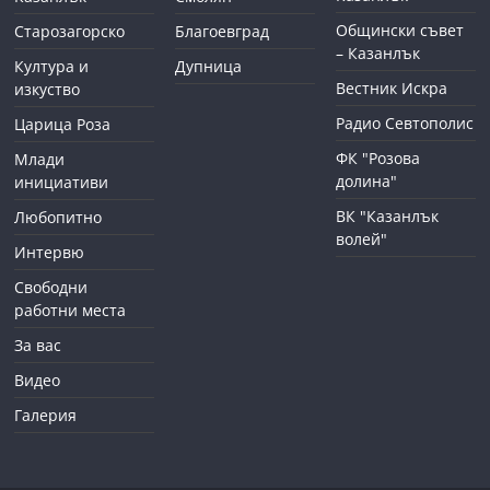
Общински съвет
Старозагорско
Благоевград
– Казанлък
Култура и
Дупница
Вестник Искра
изкуство
Радио Севтополис
Царица Роза
ФК "Розова
Млади
долина"
инициативи
ВК "Казанлък
Любопитно
волей"
Интервю
Свободни
работни места
За вас
Видео
Галерия