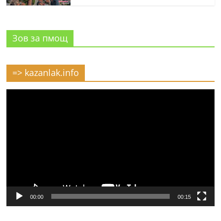
Зов за пмощ
=> kazanlak.info
Видео
00:00
00:15