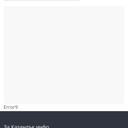
Error9
За Казанлък инфо