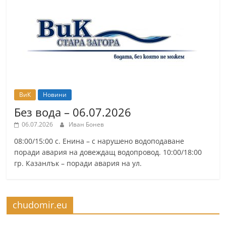
r
y
-
k
a
z
a
ВиК
Новини
n
Без вода – 06.07.2026
l
06.07.2026
Иван Бонев
a
08:00/15:00 с. Енина – с нарушено водоподаване
k
поради авария на довеждащ водопровод. 10:00/18:00
гр. Казанлък – поради авария на ул.
.
c
o
chudomir.eu
m