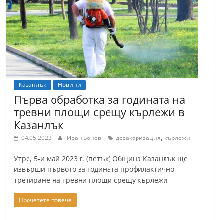
т
К
а
з
а
н
Казанлък
Новини
л
Първа обработка за годината на
ъ
тревни площи срещу кърлежи в
к
Казанлък
и
,
04.05.2023
Иван Бонев
дезакаризация
кърлежи
о
Утре, 5-и май 2023 г. (петък) Община Казанлък ще
б
извърши първото за годината профилактично
л
третиране на тревни площи срещу кърлежи
а
Прочетете повече
с
т