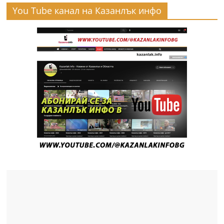
You Tube канал на Казанлък инфо