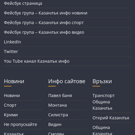
Фейсбук страница
Фейсбук група – Казанлък инфо новини
Фейсбук група – Казанлък инфо спорт
Фейсбук група – Казанлък инфо видео
LinkedIn
Twitter
You Tube канал Казналък инфо
Новини
Инфо сайтове
Връзки
Новини
Павел баня
Транспорт
Община
Спорт
Монтана
Казанлък
Крими
Силистра
Открий Казанлък
Не пропускайте
Видин
Община
Казанлък
Казанлък
Смолян