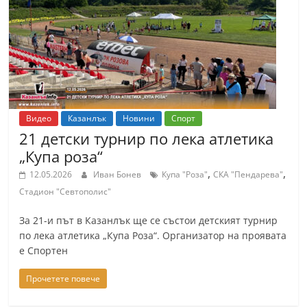
т
К
а
з
а
н
Видео
Казанлък
Новини
Спорт
л
21 детски турнир по лека атлетика
ъ
„Купа роза“
к
,
,
12.05.2026
Иван Бонев
Купа "Роза"
СКА "Пендарева"
и
Стадион "Севтополис"
о
За 21-и път в Казанлък ще се състои детският турнир
б
по лека атлетика „Купа Роза“. Организатор на проявата
л
е Спортен
а
Прочетете повече
с
т