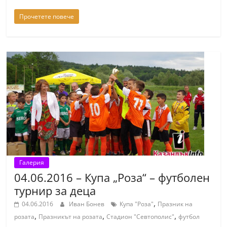
n
Прочетете повече
l
a
k
.
i
n
f
o
,
k
Галерия
a
04.06.2016 – Купа „Роза“ – футболен
z
турнир за деца
a
,
04.06.2016
Иван Бонев
Купа "Роза"
Празник на
n
,
,
,
розата
Празникът на розата
Стадион "Севтополис"
футбол
l