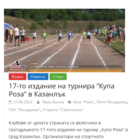
С
т
а
р
а
З
а
г
о
Видео
Новини
Спорт
р
17-то издание на турнира “Купа
Роза“ в Казанлък
а
–
,
,
27.06.2022
Иван Бонев
Купа "Роза"
Петя Пендарева
,
k
СКА "Пендарева"
Стадион "Севтополис"
a
Клубове от цялата страната се включиха в
z
тазгодишното 17-тото издание на турнир „Купа Роза“ в
a
град Казанлък. Организатори на спортното