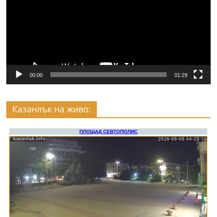
00:00
01:29
Казанлък на живо: