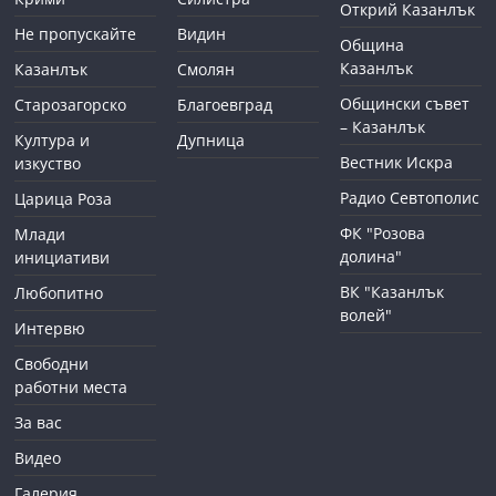
Открий Казанлък
Не пропускайте
Видин
Община
Казанлък
Казанлък
Смолян
Общински съвет
Старозагорско
Благоевград
– Казанлък
Култура и
Дупница
Вестник Искра
изкуство
Радио Севтополис
Царица Роза
ФК "Розова
Млади
долина"
инициативи
ВК "Казанлък
Любопитно
волей"
Интервю
Свободни
работни места
За вас
Видео
Галерия