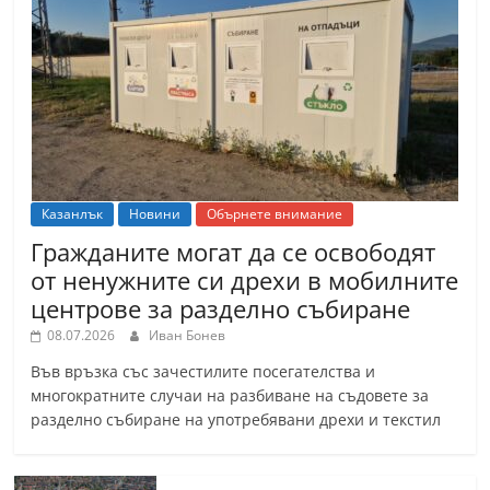
Казанлък
Новини
Обърнете внимание
Гражданите могат да се освободят
от ненужните си дрехи в мобилните
центрове за разделно събиране
08.07.2026
Иван Бонев
Във връзка със зачестилите посегателства и
многократните случаи на разбиване на съдовете за
разделно събиране на употребявани дрехи и текстил