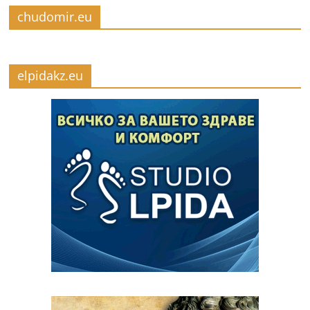
chudomir.eu
elpidakz.eu