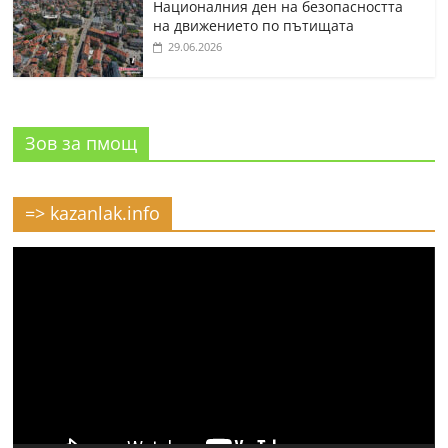
Националния ден на безопасността
на движението по пътищата
29.06.2026
Зов за пмощ
=> kazanlak.info
Видео