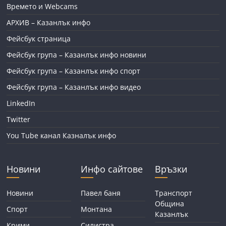
Времето и Webcams
АРХИВ – Казанлък инфо
Фейсбук страница
Фейсбук група – Казанлък инфо новини
Фейсбук група – Казанлък инфо спорт
Фейсбук група – Казанлък инфо видео
LinkedIn
Twitter
You Tube канал Казналък инфо
Новини
Инфо сайтове
Връзки
Новини
Павел баня
Транспорт
Община
Спорт
Монтана
Казанлък
Крими
Силистра