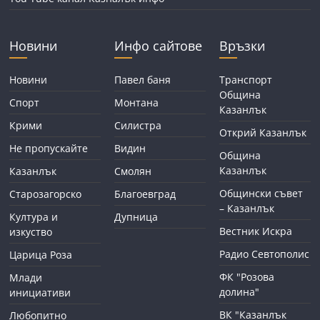
Новини
Инфо сайтове
Връзки
Новини
Павел баня
Транспорт
Община
Спорт
Монтана
Казанлък
Крими
Силистра
Открий Казанлък
Не пропускайте
Видин
Община
Казанлък
Казанлък
Смолян
Общински съвет
Старозагорско
Благоевград
– Казанлък
Култура и
Дупница
Вестник Искра
изкуство
Радио Севтополис
Царица Роза
ФК "Розова
Млади
долина"
инициативи
ВК "Казанлък
Любопитно