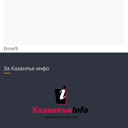
Error9
За Казанлък инфо