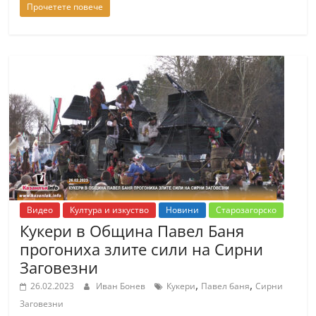
Прочетете повече
С
т
а
р
а
З
а
г
о
р
а
Видео
Култура и изкуство
Новини
Старозагорско
Кукери в Община Павел Баня
–
прогониха злите сили на Сирни
k
Заговезни
a
,
,
26.02.2023
Иван Бонев
Кукери
Павел баня
Сирни
z
Заговезни
a