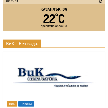
АВГ 7 - ПТ
КАЗАНЛЪК, BG
22
C
°
предимно облачно
ВиК – Без вода:
ВиК
Новини