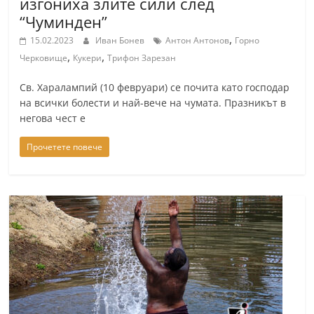
изгониха злите сили след
a
“Чуминден”
k
,
15.02.2023
Иван Бонев
Антон Антонов
Горно
-
,
,
Черковище
Кукери
Трифон Зарезан
b
Св. Харалампий (10 февруари) се почита като господар
g
на всички болести и най-вече на чумата. Празникът в
.
негова чест е
i
Прочетете повече
n
f
o
,
g
a
l
l
e