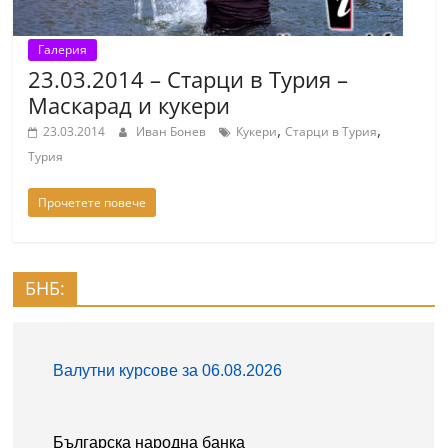
r
y
Галерия
-
23.03.2014 – Старци в Турия –
Маскарад и кукери
k
,
,
a
23.03.2014
Иван Бонев
Кукери
Старци в Турия
z
Турия
a
Прочетете повече
n
l
a
БНБ:
k
.
c
o
m