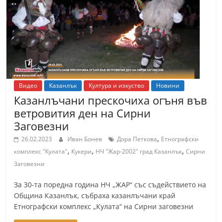
т
К
а
з
а
н
Видео
Казанлък
Култура и изкуство
Новини
л
Казанлъчани прескочиха огъня във
ъ
ветровития ден на Сирни
к
Заговезни
и
,
26.02.2023
Иван Бонев
Дора Петкова
Етнографски
о
,
,
,
комплекс "Кулата"
Кукери
НЧ "Жар-2002" град Казанлък
Сирни
б
Заговезни
л
За 30-та поредна година НЧ „ЖАР“ със съдействието на
а
Община Казанлък, събраха казанлъчани край
с
Етнографски комплекс „Кулата“ на Сирни заговезни
т