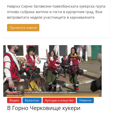
n
Навръх Сирни Заговезни павелбанската кукерска група
l
отново събраха жители и гости в курортния град. Във
ветровитата неделя участниците в карнавалните
a
k
Прочетете повече
.
i
n
f
o
,
k
a
z
a
Видео
Казанлък
Култура и изкуство
Новини
n
В Горно Черковище кукери
l