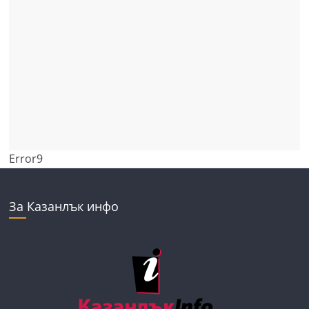
Error9
За Казанлък инфо