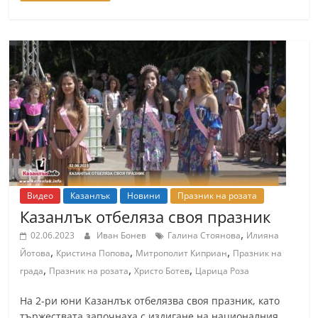
Видео
Казанлък
Новини
Празник на розата
Казанлък отбеляза своя празник
,
02.06.2023
Иван Бонев
Галина Стоянова
Илияна
,
,
,
Йотова
Кристина Попова
Митрополит Киприан
Празник на
,
,
,
града
Празник на розата
Христо Ботев
Царица Роза
На 2-ри юни Казанлък отбелязва своя празник, като
тържествата започнаха с издигане на националния