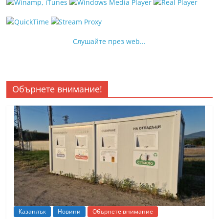
Слушайте през web...
Обърнете внимание!
Казанлък
Новини
Обърнете внимание