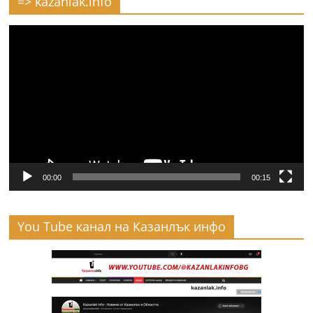
=> kazanlak.info
Видео
00:00
00:15
You Tube канал на Казанлък инфо