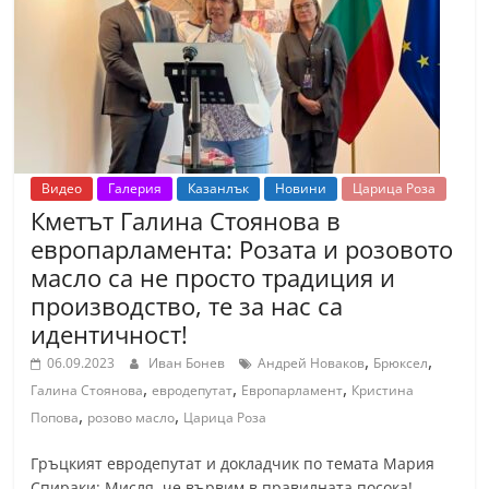
т
К
а
з
а
н
Видео
Галерия
Казанлък
Новини
Царица Роза
л
Кметът Галина Стоянова в
ъ
европарламента: Розата и розовото
к
масло са не просто традиция и
и
производство, те за нас са
о
идентичност!
б
,
,
06.09.2023
Иван Бонев
Андрей Новаков
Брюксел
л
,
,
,
Галина Стоянова
евродепутат
Европарламент
Кристина
,
,
а
Попова
розово масло
Царица Роза
с
Гръцкият евродепутат и докладчик по темата Мария
т
Спираки: Мисля, че вървим в правилната посока!