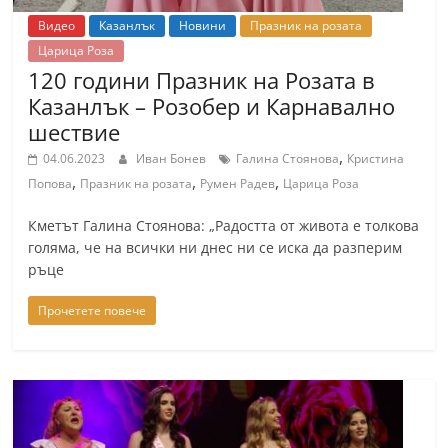
a
Видео
Казанлък
Новини
Празник на розата
k
Царица Роза
-
120 години Празник на Розата в
Казанлък – Розобер и Карнавално
b
шествие
g
,
.
04.06.2023
Иван Бонев
Галина Стоянова
Кристина
,
,
,
Попова
Празник на розата
Румен Радев
Царица Роза
i
n
Кметът Галина Стоянова: „Радостта от живота е толкова
f
голяма, че на всички ни днес ни се иска да разперим
o
ръце
,
Прочетете повече
g
a
l
l
e