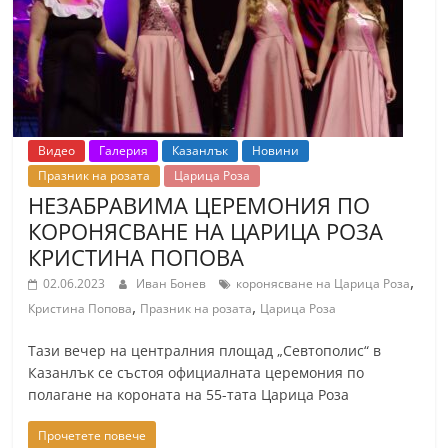
r
y
-
k
a
Видео
Галерия
Казанлък
Новини
z
Празник на розата
Царица Роза
a
НЕЗАБРАВИМА ЦЕРЕМОНИЯ ПО
n
КОРОНЯСВАНЕ НА ЦАРИЦА РОЗА
l
КРИСТИНА ПОПОВА
a
,
02.06.2023
Иван Бонев
коронясване на Царица Роза
k
,
,
Кристина Попова
Празник на розата
Царица Роза
.
Тази вечер на централния площад „Севтополис“ в
c
Казанлък се състоя официалната церемония по
o
полагане на короната на 55-тата Царица Роза
m
Прочетете повече