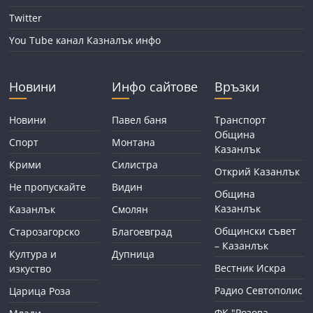
Twitter
You Tube канал Казналък инфо
Новини
Инфо сайтове
Връзки
Новини
Павел баня
Транспорт
Община
Спорт
Монтана
Казанлък
Крими
Силистра
Открий Казанлък
Не пропускайте
Видин
Община
Казанлък
Казанлък
Смолян
Общински съвет
Старозагорско
Благоевград
– Казанлък
Култура и
Дупница
Вестник Искра
изкуство
Радио Севтополис
Царица Роза
ФК "Розова