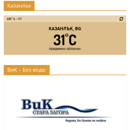
Казанлък
АВГ 6 - ЧТ
КАЗАНЛЪК, BG
31
C
°
предимно облачно
ВиК – Без вода: