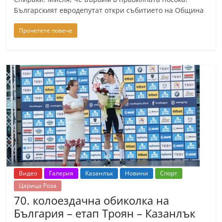
С
Българският евродепутат откри събитието на Община
т
Прочетете повече
а
р
а
З
а
г
о
р
а
–
Видео
Галерия
Казанлък
Новини
Спорт
k
Царица Роза
a
70. колоездачна обиколка на
z
България – етап Троян – Казанлък
a