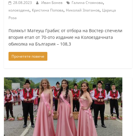
,
28.08.2023
Иван Бонев
Галина Стоянова
n
,
,
,
колоездене
Кристина Попова
Николай Златанов
Царица
l
Роза
a
Полякът Матеуш Грабис от отбора на Востер спечели
k
втория етап от 70-ото издание на Колоездачната
.
обиколка на България – 108,3
i
n
Прочетете повече
f
o
,
k
a
z
a
n
l