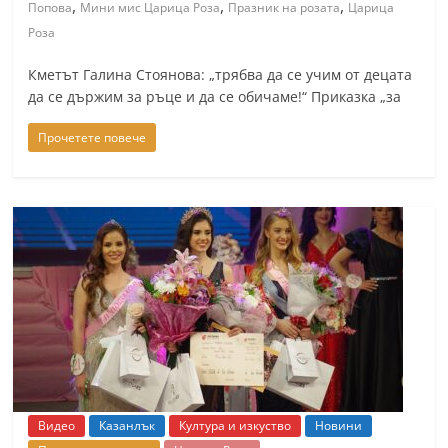
,
,
,
Попова
Мини мис Царица Роза
Празник на розата
Царица
Роза
Кметът Галина Стоянова: „трябва да се учим от децата
да се държим за ръце и да се обичаме!“ Приказка „за
Прочетете повече
Видео
Казанлък
Култура и изкуство
Новини