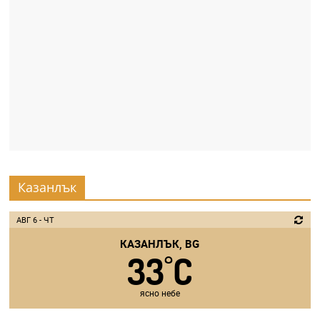
a
k
-
b
g
.
i
n
f
Казанлък
o
,
АВГ 6 - ЧТ
g
КАЗАНЛЪК, BG
a
33
C
°
l
l
ясно небе
e