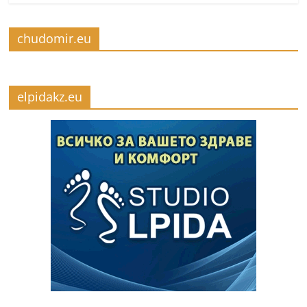
chudomir.eu
elpidakz.eu