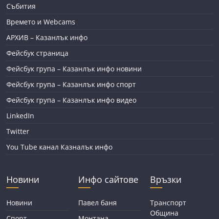
Събития
Времето и Webcams
АРХИВ – Казанлък инфо
Фейсбук страница
Фейсбук група – Казанлък инфо новини
Фейсбук група – Казанлък инфо спорт
Фейсбук група – Казанлък инфо видео
LinkedIn
Twitter
You Tube канал Казналък инфо
Новини
Инфо сайтове
Връзки
Новини
Павел баня
Транспорт
Община
Спорт
Монтана