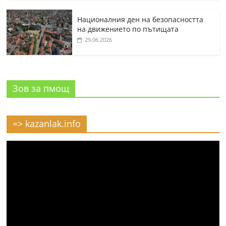
Националния ден на безопасността
на движението по пътищата
29.06.2026
Зов за пмощ
=> kazanlak.info
Видео