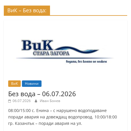
r
ВиК – Без вода:
y
-
k
a
z
a
n
l
a
ВиК
Новини
k
Без вода – 06.07.2026
.
06.07.2026
Иван Бонев
c
08:00/15:00 с. Енина – с нарушено водоподаване
o
поради авария на довеждащ водопровод. 10:00/18:00
m
гр. Казанлък – поради авария на ул.