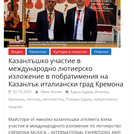
т
К
а
з
а
н
Видео
Казанлък
Култура и изкуство
Новини
л
Казанлъшко участие в
ъ
международно лютиерско
к
изложение в побратимения на
и
Казанлък италиански град Кремона
о
,
,
02.10.2025
Иван Бонев
Едрьо Едрев
Италия
б
,
,
,
,
Кремона
лютиер
лютиерство
Пламен Едрев
побратимени
л
градове
а
Майстори от няколко казанлъшки ателиета взеха
с
участие в международното изложение по лютиерство
т
CREMONA MUSICA – INTERNATIONAL EXHIBITIONS AND