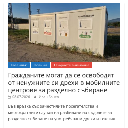
Казанлък
Новини
Обърнете внимание
Гражданите могат да се освободят
от ненужните си дрехи в мобилните
центрове за разделно събиране
08.07.2026
Иван Бонев
Във връзка със зачестилите посегателства и
многократните случаи на разбиване на съдовете за
разделно събиране на употребявани дрехи и текстил