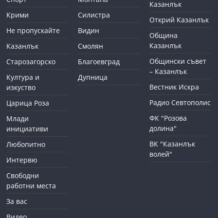
Казанлък
Крими
Силистра
Открий Казанлък
Не пропускайте
Видин
Община
Казанлък
Казанлък
Смолян
Общински съвет
Старозагорско
Благоевград
– Казанлък
Култура и
Дупница
Вестник Искра
изкуство
Радио Севтополис
Царица Роза
ФК "Розова
Млади
долина"
инициативи
ВК "Казанлък
Любопитно
волей"
Интервю
Свободни
работни места
За вас
Видео