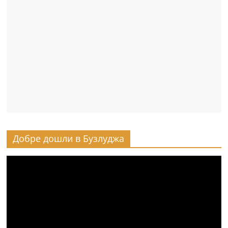
Добре дошли в Бузлуджа
Видео