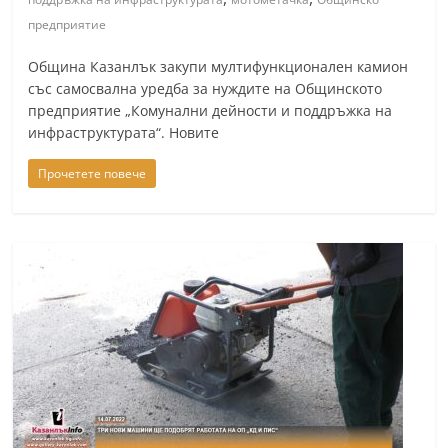
n
предприятие
l
Община Казанлък закупи мултифункционален камион
a
със самосвална уредба за нуждите на Общинското
k
предприятие „Комунални дейности и поддръжка на
.
инфраструктурата“. Новите
i
Прочетете повече
n
f
o
,
k
a
z
a
n
l