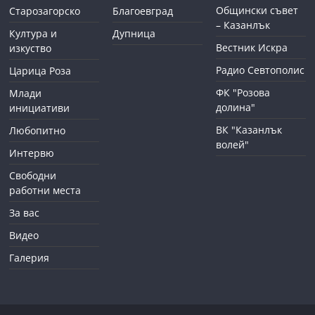
Общински съвет
Старозагорско
Благоевград
– Казанлък
Култура и
Дупница
Вестник Искра
изкуство
Радио Севтополис
Царица Роза
ФК "Розова
Млади
долина"
инициативи
ВК "Казанлък
Любопитно
волей"
Интервю
Свободни
работни места
За вас
Видео
Галерия