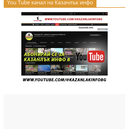
You Tube канал на Казанлък инфо