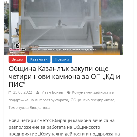
т
К
а
з
а
н
л
Видео
Казанлък
Новини
ъ
Oбщина Kазанлък закупи още
к
четири нови камиона за ОП „КД и
и
ПИС“
о
25.08.2022
Иван Бонев
Комунални дейности и
,
,
б
поддръжка на инфраструктурата
Общинско предприятие
Теменужка Люцканова
л
а
Нови четири сметосъбиращи камиона вече са на
с
разположение за работата на Общинското
т
предприятие „Комунални дейности и поддръжка на