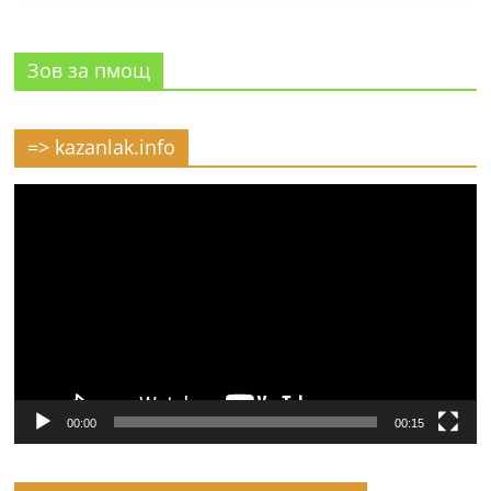
Зов за пмощ
=> kazanlak.info
Видео
00:00
00:15