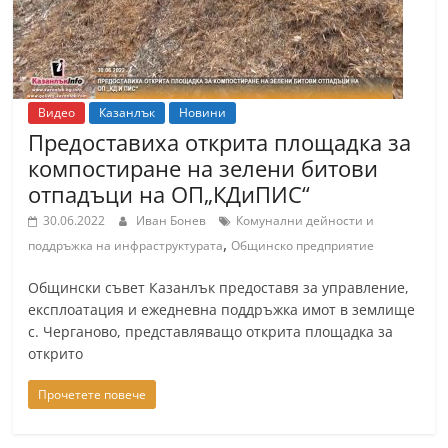
r
y
-
k
Видео
Казанлък
Новини
a
Предоставиха открита площадка за
z
компостиране на зелени битови
a
отпадъци на ОП„КДиПИС“
n
30.06.2022
Иван Бонев
Комунални дейности и
l
,
поддръжка на инфраструктурата
Общинско предприятие
a
Общински съвет Казанлък предоставя за управление,
k
експлоатация и ежедневна поддръжка имот в землище
.
с. Черганово, представляващо открита площадка за
c
открито
o
Прочетете повече
m