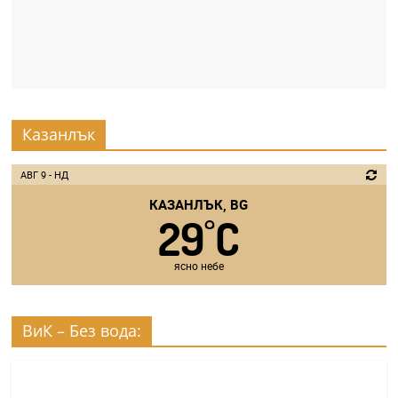
Казанлък
АВГ 9 - НД
КАЗАНЛЪК, BG
29
C
°
ясно небе
ВиК – Без вода: