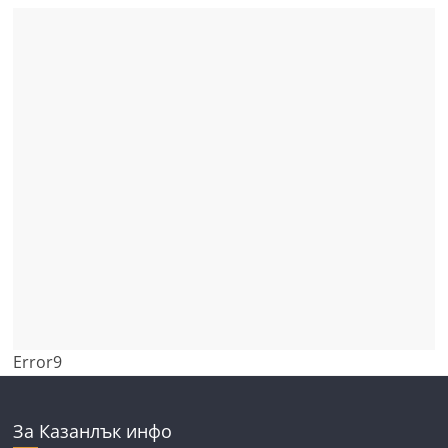
Error9
За Казанлък инфо