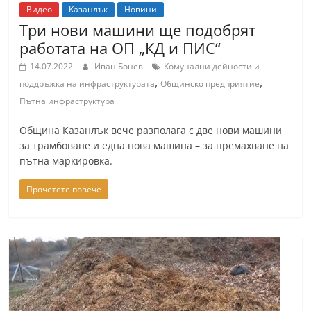
Видео
Казанлък
Новини
a
Tри нови машини ще подобрят
k
работата на ОП „КД и ПИС“
-
14.07.2022
Иван Бонев
Комунални дейности и
b
,
,
поддръжка на инфраструктурата
Общинско предприятие
g
Пътна инфраструктура
.
i
Община Казанлък вече разполага с две нови машини
за трамбоване и една нова машина – за премахване на
n
пътна маркировка.
f
o
Прочетете повече
,
g
a
l
l
e