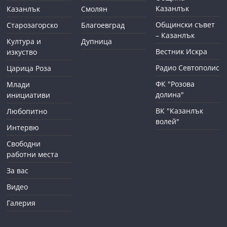
Казанлък
Казанлък
Смолян
Общински съвет
Старозагорско
Благоевград
– Казанлък
Култура и
Дупница
Вестник Искра
изкуство
Радио Севтополис
Царица Роза
ФК "Розова
Млади
долина"
инициативи
ВК "Казанлък
Любопитно
волей"
Интервю
Свободни
работни места
За вас
Видео
Галерия