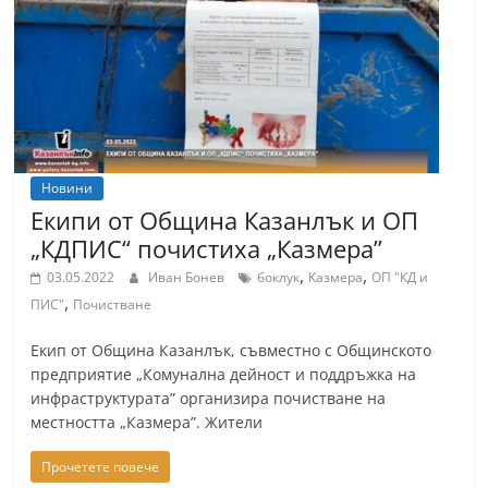
т
К
а
з
а
н
Новини
л
Екипи от Община Казанлък и OП
ъ
„КДПИС“ почистиха „Казмера”
к
,
,
03.05.2022
Иван Бонев
боклук
Казмера
ОП "КД и
и
,
ПИС"
Почистване
о
Екип от Община Казанлък, съвместно с Общинското
б
предприятие „Комунална дейност и поддръжка на
л
инфраструктурата” организира почистване на
а
местността „Казмера”. Жители
с
Прочетете повече
т