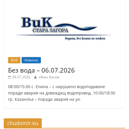
r
y
-
k
a
z
a
ВиК
Новини
n
Без вода – 06.07.2026
l
06.07.2026
Иван Бонев
a
k
08:00/15:00 с. Енина – с нарушено водоподаване
поради авария на довеждащ водопровод. 10:00/18:00
.
гр. Казанлък – поради авария на ул.
c
o
m
chudomir.eu