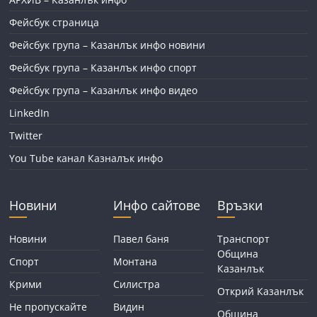
Фейсбук страница
Фейсбук група – Казанлък инфо новини
Фейсбук група – Казанлък инфо спорт
Фейсбук група – Казанлък инфо видео
LinkedIn
Twitter
You Tube канал Казналък инфо
Новини
Инфо сайтове
Връзки
Новини
Павел баня
Транспорт
Община
Спорт
Монтана
Казанлък
Крими
Силистра
Открий Казанлък
Не пропускайте
Видин
Община