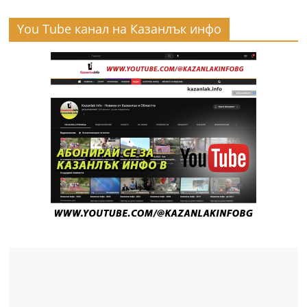
You Tube канал на Казанлък инфо