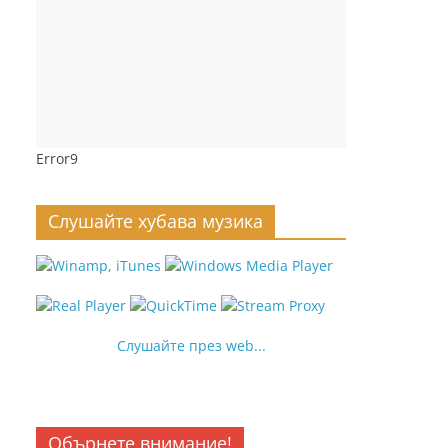
Error9
Слушайте хубава музика
Слушайте през web...
Обърнете внимание!