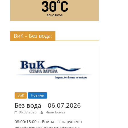
30
C
°
ясно небе
ВиК – Без вода:
ВиК
Новини
Без вода – 06.07.2026
06.07.2026
Иван Бонев
08:00/15:00 с. Енина – с нарушено
водоподаване поради авария на