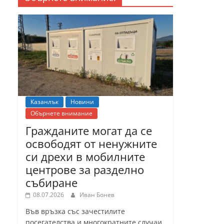
Казанлък
Новини
Обърнете внимание
Гражданите могат да се
освободят от ненужните
си дрехи в мобилните
центрове за разделно
събиране
08.07.2026
Иван Бонев
Във връзка със зачестилите
посегателства и многократните случаи