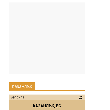
Казанлък
АВГ 7 - ПТ
КАЗАНЛЪК, BG