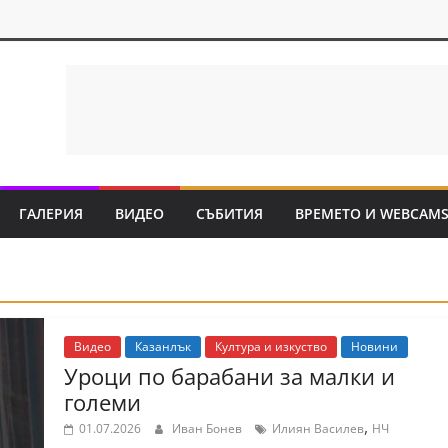
ГАЛЕРИЯ
ВИДЕО
СЪБИТИЯ
ВРЕМЕТО И WEBCAM
Видео
Казанлък
Култура и изкуство
Новини
Уроци по барабани за малки и
големи
,
01.07.2026
Иван Бонев
Илиян Василев
НЧ