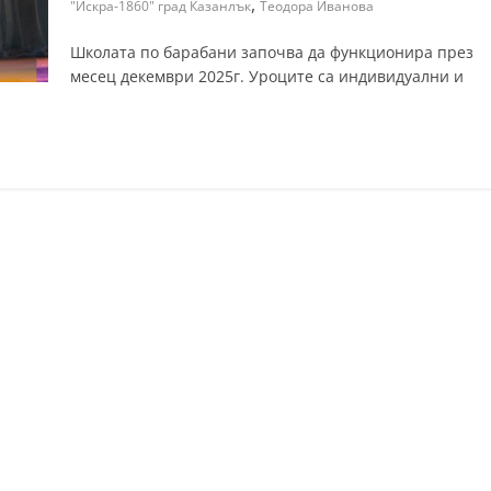
,
"Искра-1860" град Казанлък
Теодора Иванова
Школата по барабани започва да функционира през
месец декември 2025г. Уроците са индивидуални и