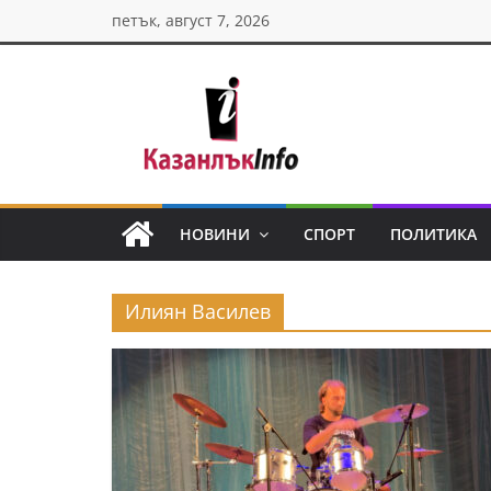
Skip
петък, август 7, 2026
to
content
Казанлък
инфо
НОВИНИ
СПОРТ
ПОЛИТИКА
Н
о
Илиян Василев
в
и
н
и
о
т