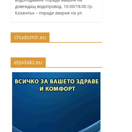
довеждащ водопровод. 10:00/18:00 гр.
Казанлък – поради авария на ул.
chudomir.eu
elpidakz.eu