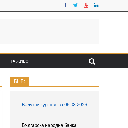
S
НА ЖИВО
БНБ: