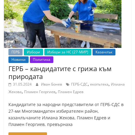
т
К
а
з
а
н
ГЕРБ
Избори
Избори за НС (27-МИР)
Казанлък
л
Новини
Политика
ъ
ГЕРБ – кандидатите с грижа към
к
природата
и
,
,
31.05.2024
Иван Бонев
ГЕРБ-СДС
екопътека
Илиана
о
,
,
Жекова
Пламен Георгиев
Пламен Едрев
б
Кандидатите за народни представители от ГЕРБ-СДС в
л
27-ми Многомандатен избирателен район,
а
казанлъчаните Илиана Жекова, Пламен Едрев и
с
Пламен Георгиев, превърнаха
т