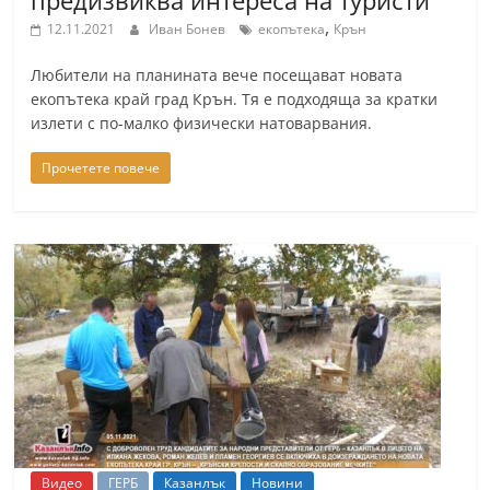
предизвиква интереса на туристи
a
,
12.11.2021
Иван Бонев
екопътека
Крън
k
Любители на планината вече посещават новата
-
екопътека край град Крън. Тя е подходяща за кратки
b
излети с по-малко физически натоварвания.
g
Прочетете повече
.
i
n
f
o
,
g
a
l
l
e
Видео
ГЕРБ
Казанлък
Новини