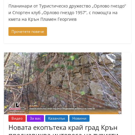
n
Планинари от Туристическо дружество „Орлово гнездо“
и Спортен клуб „Орлово гнездо 1957“, с помощта на
l
кмета на Крън Пламен Георгиев
a
k
Прочетете повече
.
i
n
f
o
,
k
a
z
a
Видео
За вас
Казанлък
Новини
n
Новата екопътека край град Крън
l