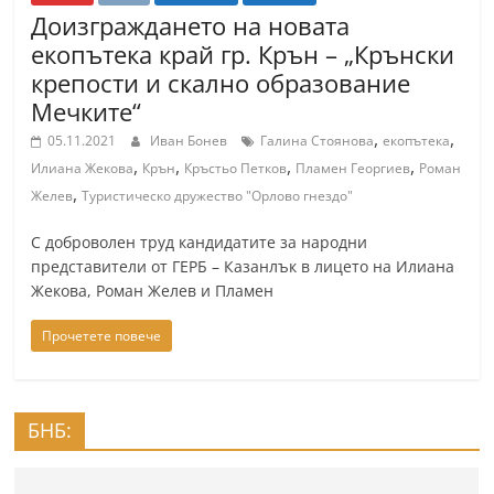
r
Доизграждането на новата
екопътека край гр. Крън – „Крънски
y
крепости и скално образование
-
Мечките“
k
,
,
05.11.2021
Иван Бонев
Галина Стоянова
екопътека
a
,
,
,
,
Илиана Жекова
Крън
Кръстьо Петков
Пламен Георгиев
Роман
z
,
Желев
Туристическо дружество "Орлово гнездо"
a
n
С доброволен труд кандидатите за народни
l
представители от ГЕРБ – Казанлък в лицето на Илиана
Жекова, Роман Желев и Пламен
a
k
Прочетете повече
.
c
o
БНБ:
m