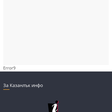
Error9
За Казанлък инфо