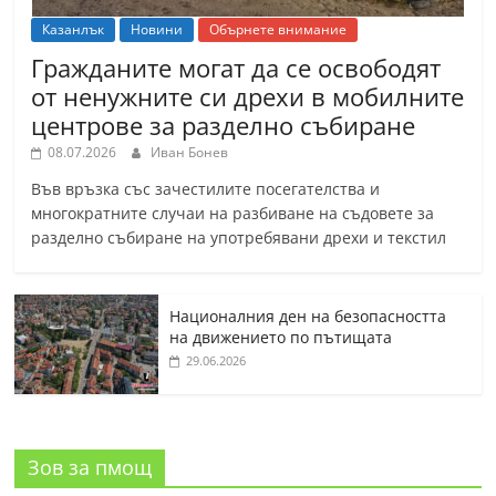
Казанлък
Новини
Обърнете внимание
Гражданите могат да се освободят
от ненужните си дрехи в мобилните
центрове за разделно събиране
08.07.2026
Иван Бонев
Във връзка със зачестилите посегателства и
многократните случаи на разбиване на съдовете за
разделно събиране на употребявани дрехи и текстил
Националния ден на безопасността
на движението по пътищата
29.06.2026
Зов за пмощ