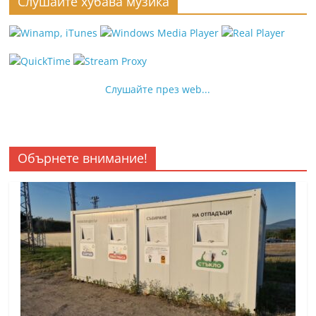
Слушайте хубава музика
Слушайте през web...
Обърнете внимание!