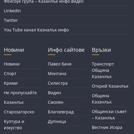
Фейсбук група – Казанлък инфо видео
LinkedIn
Twitter
You Tube канал Казналък инфо
Новини
Инфо сайтове
Връзки
Новини
Павел баня
Транспорт
Община
Спорт
Монтана
Казанлък
Крими
Силистра
Открий Казанлък
Не пропускайте
Видин
Община
Казанлък
Казанлък
Смолян
Общински съвет
Старозагорско
Благоевград
– Казанлък
Култура и
Дупница
Вестник Искра
изкуство