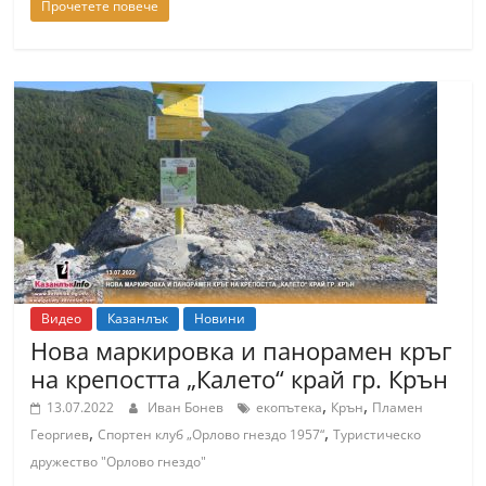
Прочетете повече
С
т
а
р
а
З
а
г
о
р
Видео
Казанлък
Новини
а
Нова маркировка и панорамен кръг
–
на крепостта „Калето“ край гр. Крън
k
,
,
13.07.2022
Иван Бонев
екопътека
Крън
Пламен
a
,
,
Георгиев
Спортен клуб „Орлово гнездо 1957“
Туристическо
z
дружество "Орлово гнездо"
a