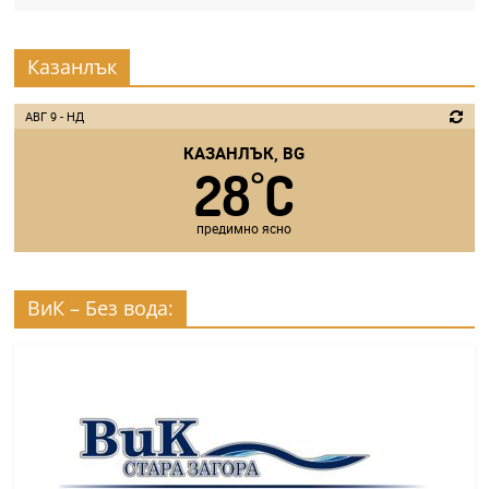
Казанлък
АВГ 9 - НД
КАЗАНЛЪК, BG
28
C
°
предимно ясно
ВиК – Без вода: