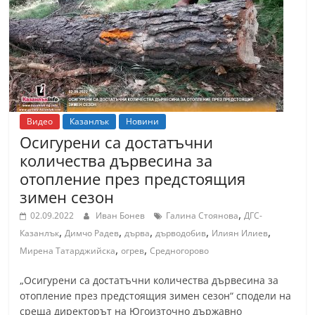
т
К
а
з
а
н
Видео
Казанлък
Новини
л
Осигурени са достатъчни
ъ
количества дървесина за
к
отопление през предстоящия
и
зимен сезон
о
,
02.09.2022
Иван Бонев
Галина Стоянова
ДГС-
б
,
,
,
,
,
Казанлък
Димчо Радев
дърва
дърводобив
Илиян Илиев
л
,
,
Мирена Татарджийска
огрев
Средногорово
а
„Осигурени са достатъчни количества дървесина за
с
отопление през предстоящия зимен сезон“ сподели на
т
среща директорът на Югоизточно държавно