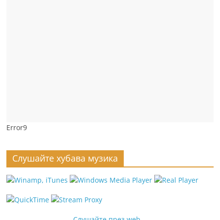
Error9
Слушайте хубава музика
Слушайте през web...