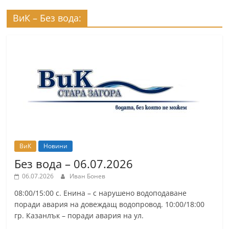
r
ВиК – Без вода:
y
-
k
a
z
a
n
l
a
ВиК
Новини
k
Без вода – 06.07.2026
.
06.07.2026
Иван Бонев
c
08:00/15:00 с. Енина – с нарушено водоподаване
o
поради авария на довеждащ водопровод. 10:00/18:00
m
гр. Казанлък – поради авария на ул.