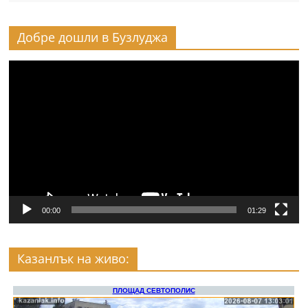
Добре дошли в Бузлуджа
Видео
00:00
01:29
Казанлък на живо: