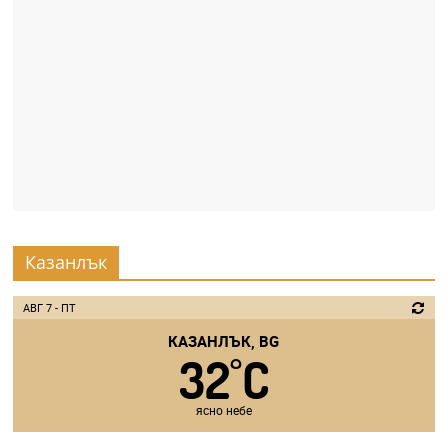
a
k
-
b
g
.
i
n
f
Казанлък
o
,
АВГ 7 - ПТ
g
КАЗАНЛЪК, BG
a
32
C
°
l
l
ясно небе
e