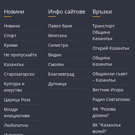
Новини
Инфо сайтове
Връзки
Новини
Павел баня
Транспорт
Община
Спорт
Монтана
Казанлък
Крими
Силистра
Открий Казанлък
Не пропускайте
Видин
Община
Казанлък
Казанлък
Смолян
Общински съвет
Старозагорско
Благоевград
– Казанлък
Култура и
Дупница
Вестник Искра
изкуство
Радио Севтополис
Царица Роза
ФК "Розова
Млади
долина"
инициативи
ВК "Казанлък
Любопитно
волей"
Интервю