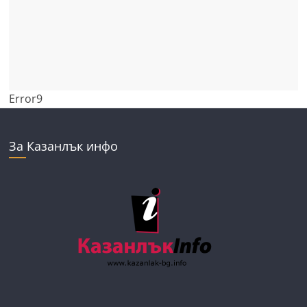
Error9
За Казанлък инфо