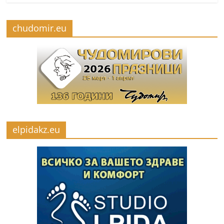
chudomir.eu
elpidakz.eu