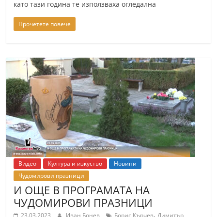
като тази година те използваха огледална
Прочетете повече
Видео
Култура и изкуство
Новини
Чудомирови празници
И ОЩЕ В ПРОГРАМАТА НА
ЧУДОМИРОВИ ПРАЗНИЦИ
,
23.03.2023
Иван Бонев
Борис Кърчев
Димитър