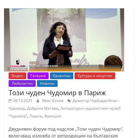
С
т
а
р
а
З
а
г
о
Видео
Галерия
Казанлък
Култура и изкуство
р
Любопитно
Новини
Този чуден Чудомир в Париж
а
–
09.10.2025
Иван Бонев
Димитър Чорбаджийски -
,
,
Чудомир
Добрина Матова
Литературно-художествен музей
k
,
,
“Чудомир”
Париж
Франция
a
z
Двудневен форум под надслов „Този чуден Чудомир“,
a
включващ изложба от репродукции на българския