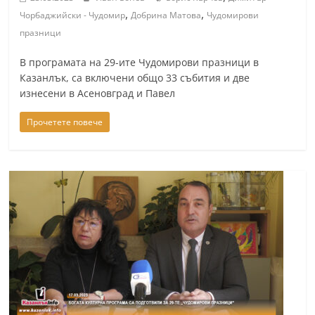
,
,
Чорбаджийски - Чудомир
Добрина Матова
Чудомирови
празници
В програмата на 29-ите Чудомирови празници в
Казанлък, са включени общо 33 събития и две
изнесени в Асеновград и Павел
Прочетете повече