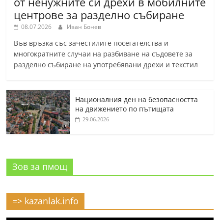
от ненужните си дрехи в мобилните
центрове за разделно събиране
08.07.2026
Иван Бонев
Във връзка със зачестилите посегателства и
многократните случаи на разбиване на съдовете за
разделно събиране на употребявани дрехи и текстил
Националния ден на безопасността
на движението по пътищата
29.06.2026
Зов за пмощ
=> kazanlak.info