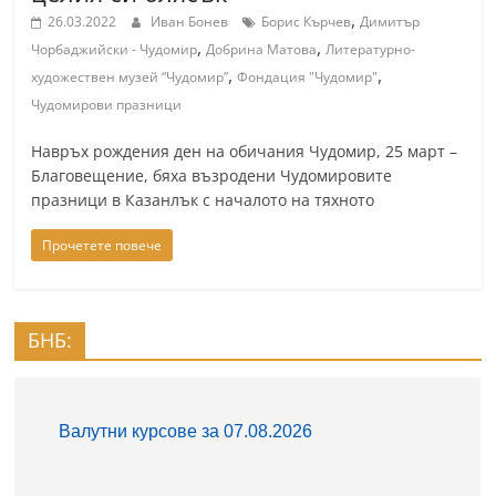
,
26.03.2022
Иван Бонев
Борис Кърчев
Димитър
,
,
Чорбаджийски - Чудомир
Добрина Матова
Литературно-
,
,
художествен музей “Чудомир”
Фондация "Чудомир"
Чудомирови празници
Навръх рождения ден на обичания Чудомир, 25 март –
Благовещение, бяха възродени Чудомировите
празници в Казанлък с началото на тяхното
Прочетете повече
БНБ: