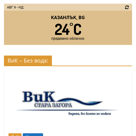
АВГ 9 - НД
КАЗАНЛЪК, BG
24
C
°
предимно облачно
ВиК – Без вода: