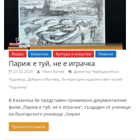
т
К
а
з
а
н
Видео
Казанлък
Култура и изкуство
Новини
л
Париж е туй, не е играчка
ъ
27.02.2026
Иван Бонев
Димитър Чорбаджийски -
к
,
,
Чудомир
Добрина Матова
Литературно-художествен музей
и
“Чудомир”
о
В Казанлък бе представен премиерно документалния
б
филм „Париж е туй, не е играчка“, създаден от ученици
л
на българското училище „Кирил
а
Прочетете повече
с
т