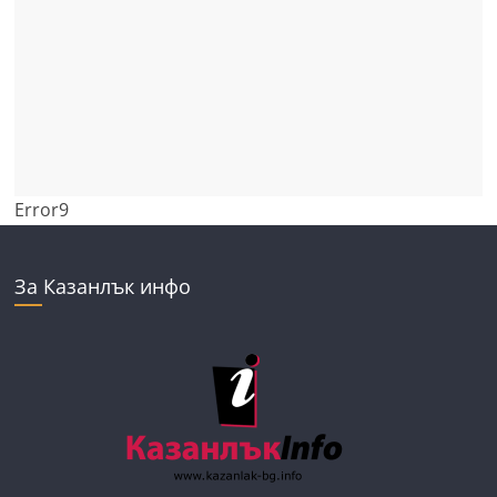
Error9
За Казанлък инфо