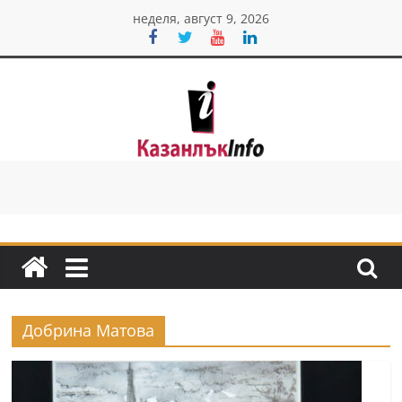
Skip
неделя, август 9, 2026
to
content
Казанлък
инфо
Н
о
в
и
Добрина Матова
н
и
о