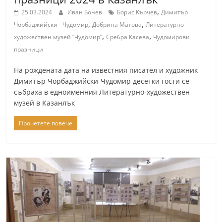
a
,
25.03.2024
Иван Бонев
Борис Кърчев
Димитър
k
,
,
Чорбаджийски - Чудомир
Добрина Матова
Литературно-
,
,
-
художествен музей “Чудомир”
Сребра Касева
Чудомирови
празници
b
g
На рождената дата на известния писател и художник
.
Димитър Чорбаджийски-Чудомир десетки гости се
i
събраха в едноименния Литературно-художествен
музей в Казанлък
n
f
Прочетете повече
o
,
g
a
l
l
e