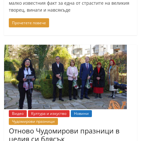
малко известния факт за една от страстите на великия
творец, винаги и навсякъде
Прочетете повече
Видео
Култура и изкуство
Новини
Чудомирови празници
Отново Чудомирови празници в
целия си блясък