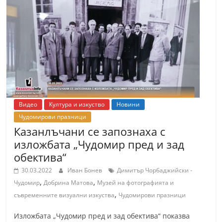
Видео
Култура и изкуство
Новини
Чудомирови празници
Казанлъчани се запознаха с
изложбата „Чудомир пред и зад
обектива“
30.03.2022
Иван Бонев
Димитър Чорбаджийски -
,
,
Чудомир
Добрина Матова
Музей на фотографията и
,
съвременните визуални изкуства
Чудомирови празници
Изложбата „Чудомир пред и зад обектива“ показва