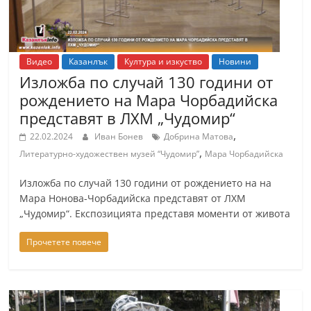
r
y
-
Видео
Казанлък
Култура и изкуство
Новини
k
Изложба по случай 130 години от
a
рождението на Мара Чорбадийска
z
представят в ЛХМ „Чудомир“
a
,
22.02.2024
Иван Бонев
Добрина Матова
n
,
Литературно-художествен музей “Чудомир”
Мара Чорбадийска
l
Изложба по случай 130 години от рождението на на
a
Мара Нонова-Чорбадийска представят от ЛХМ
k
„Чудомир“. Експозицията представя моменти от живота
.
Прочетете повече
c
o
m