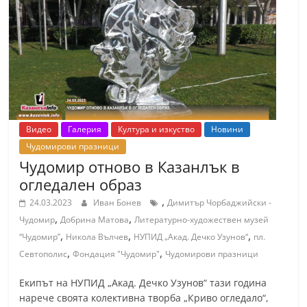
Видео
Галерия
Култура и изкуство
Новини
Чудомирови празници
Чудомир отново в Казанлък в
огледален образ
,
24.03.2023
Иван Бонев
Димитър Чорбаджийски -
,
,
Чудомир
Добрина Матова
Литературно-художествен музей
,
,
,
“Чудомир”
Никола Вълчев
НУПИД „Акад. Дечко Узунов“
пл.
,
,
Севтополис
Фондация "Чудомир"
Чудомирови празници
Екипът на НУПИД „Акад. Дечко Узунов“ тази година
нарече своята колективна творба „Криво огледало“,