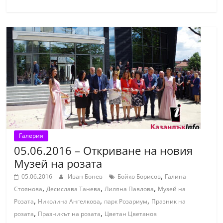
С
т
а
р
а
З
а
г
о
р
Галерия
05.06.2016 – Откриване на новия
а
Музей на розата
–
,
k
05.06.2016
Иван Бонев
Бойко Борисов
Галина
,
,
,
Стоянова
Десислава Танева
Лиляна Павлова
Музей на
a
,
,
,
Розата
Николина Ангелкова
парк Розариум
Празник на
z
,
,
розата
Празникът на розата
Цветан Цветанов
a