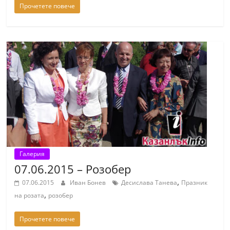
Прочетете повече
r
y
-
k
a
z
a
n
l
a
k
Галерия
07.06.2015 – Розобер
.
,
c
07.06.2015
Иван Бонев
Десислава Танева
Празник
,
o
на розата
розобер
m
Прочетете повече