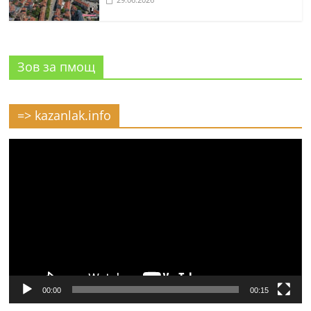
Зов за пмощ
=> kazanlak.info
Видео
00:00
00:15