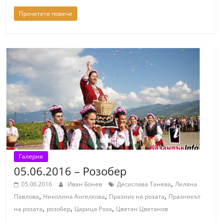
n
Прочетете повече
l
a
k
.
i
n
f
o
,
k
Галерия
a
05.06.2016 – Розобер
z
,
05.06.2016
Иван Бонев
Десислава Танева
Лиляна
a
,
,
,
Павлова
Николина Ангелкова
Празник на розата
Празникът
n
,
,
,
на розата
розобер
Царица Роза
Цветан Цветанов
l