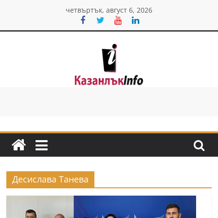
Skip
четвъртък, август 6, 2026
to
content
Казанлък
инфо
Н
о
в
и
Десислава Танева
н
и
о