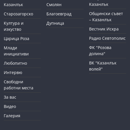
Казанлък
Казанлък
Смолян
Общински съвет
Старозагорско
Благоевград
– Казанлък
Култура и
Дупница
Вестник Искра
изкуство
Радио Севтополис
Царица Роза
ФК "Розова
Млади
долина"
инициативи
ВК "Казанлък
Любопитно
волей"
Интервю
Свободни
работни места
За вас
Видео
Галерия