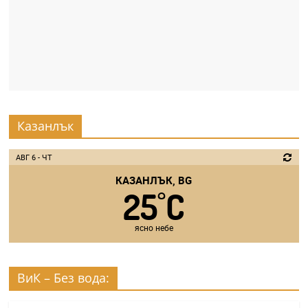
Казанлък
АВГ 6 - ЧТ
КАЗАНЛЪК, BG
25
C
°
ясно небе
ВиК – Без вода: