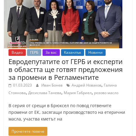
т
К
а
з
а
н
Видео
ГЕРБ
За вас
Казанлък
Новини
л
Евродепутатите от ГЕРБ и експерти
ъ
в областта ще готвят предложения
к
за промени в Регламентите
и
,
01.03.2023
Иван Бонев
Андрей Новаков
Галина
о
,
,
,
Стоянова
Десислава Танева
Мария Габриел
розово масло
б
В серия от срещи в Брюксел по повод готвените
л
промени от ЕК, засягащи производството на етерични
а
масла, участва кметът на
с
Прочетете повече
т