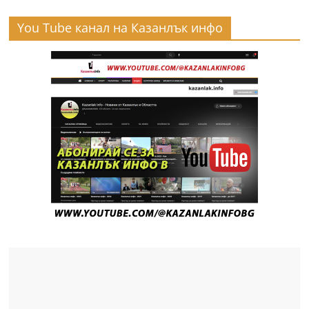
You Tube канал на Казанлък инфо