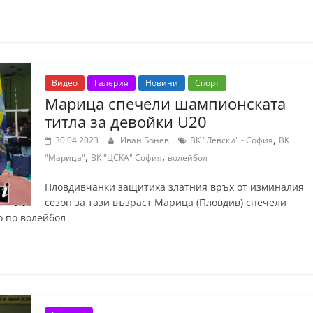
Видео
Галерия
Новини
Спорт
Марица спечели шампионската
титла за девойки U20
,
30.04.2023
Иван Бонев
ВК "Левски" - София
ВК
,
,
"Марица"
ВК "ЦСКА" София
волейбол
Пловдивчанки защитиха златния връх от изминалия
сезон за тази възраст Марица (Пловдив) спечели
 по волейбол