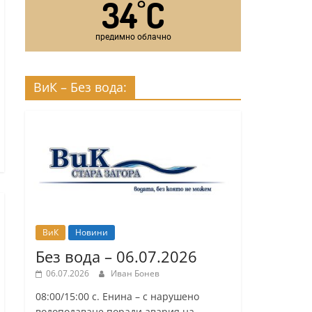
34
C
°
предимно облачно
ВиК – Без вода:
ВиК
Новини
Без вода – 06.07.2026
06.07.2026
Иван Бонев
08:00/15:00 с. Енина – с нарушено
водоподаване поради авария на