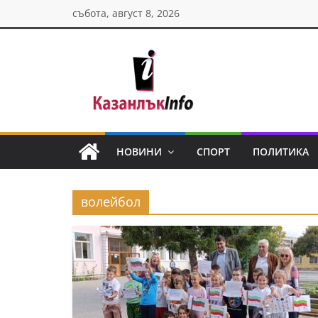
Skip
събота, август 8, 2026
to
content
Казанлък
инфо
НОВИНИ
СПОРТ
ПОЛИТИКА
Н
о
волейбол
в
и
н
и
о
т