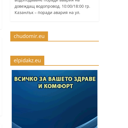
довеждащ водопровод. 10:00/18:00 гр.
Казанлък – поради авария на ул.
chudomir.eu
elpidakz.eu