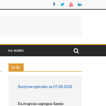
S
НА ЖИВО
БНБ: