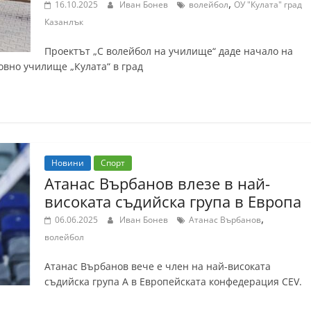
,
16.10.2025
Иван Бонев
волейбол
ОУ "Кулата" град
Казанлък
Проектът „С волейбол на училище“ даде начало на
овно училище „Кулата“ в град
Новини
Спорт
Атанас Върбанов влезе в най-
високата съдийска група в Европа
,
06.06.2025
Иван Бонев
Атанас Върбанов
волейбол
Атанас Върбанов вече е член на най-високата
съдийска група А в Европейската конфедерация CEV.