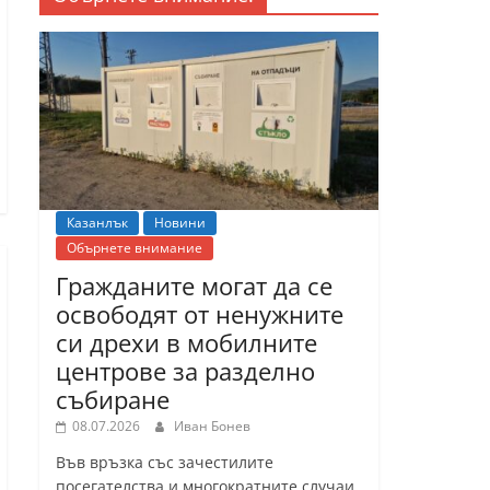
Казанлък
Новини
Обърнете внимание
Гражданите могат да се
освободят от ненужните
си дрехи в мобилните
центрове за разделно
събиране
08.07.2026
Иван Бонев
Във връзка със зачестилите
посегателства и многократните случаи