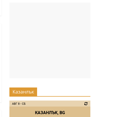
Казанлък
АВГ 8 - СБ
КАЗАНЛЪК, BG