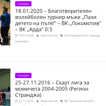
Галерия
18.01.2020 – Благотворителен
волейболен турнир мъже „Пази
детето на пътя!“ – ВК „Локомотив“
– ВК „Арда“ 0:3
,
18.01.2020
Иван Бонев
Благотворителен турнир
волейбол
Галерия
25-27.11.2016 – Скаут лига за
момичета 2004-2005 (Регион
Странджа)
,
25.11.2016
Иван Бонев
ВК "Казанлък волей"