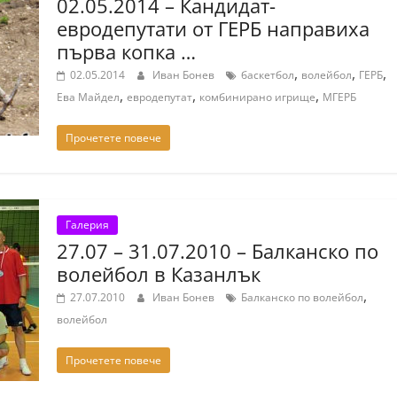
02.05.2014 – Кандидат-
евродепутати от ГЕРБ направиха
първа копка …
,
,
,
02.05.2014
Иван Бонев
баскетбол
волейбол
ГЕРБ
,
,
,
Ева Майдел
евродепутат
комбинирано игрище
МГЕРБ
Прочетете повече
Галерия
27.07 – 31.07.2010 – Балканско по
волейбол в Казанлък
,
27.07.2010
Иван Бонев
Балканско по волейбол
волейбол
Прочетете повече