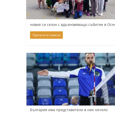
К
а
з
новия си сезон с вдъхновяващо събитие в Осн
а
н
Прочетете повече
л
ъ
к
и
о
б
л
а
с
т
България има представители в нея начело
С