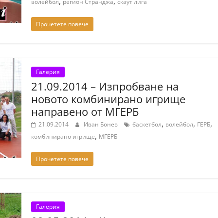
,
,
волейбол
регион Странджа
скаут лига
Прочетете повече
Галерия
21.09.2014 – Изпробване на
новото комбинирано игрище
направено от МГЕРБ
,
,
,
21.09.2014
Иван Бонев
баскетбол
волейбол
ГЕРБ
,
комбинирано игрище
МГЕРБ
Прочетете повече
Галерия