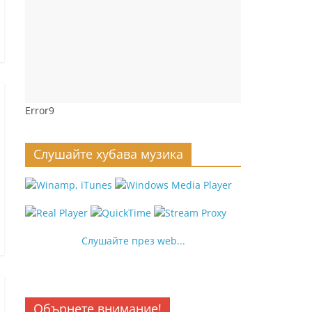
Error9
Слушайте хубава музика
Слушайте през web...
Обърнете внимание!