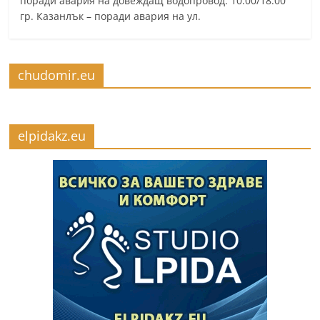
поради авария на довеждащ водопровод. 10:00/18:00
гр. Казанлък – поради авария на ул.
chudomir.eu
elpidakz.eu