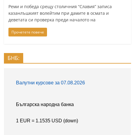
a
Реми и победа срещу столичния “Славия” записа
казанлъшкият волейтим при дамите в осмата и
k
деветата си проверка преди началото на
-
b
Прочетете повече
g
.
i
БНБ:
n
f
o
,
g
a
l
l
e