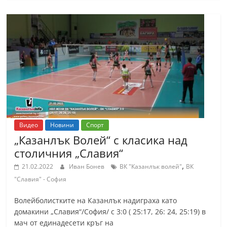
С
т
а
р
а
З
а
г
о
Видео
Новини
Спорт
р
„Казанлък Волей“ с класика над
столичния „Славия“
а
–
,
21.02.2022
Иван Бонев
ВК "Казанлък волей"
ВК
k
"Славия" - София
a
Волейболистките на Казанлък надиграха като
z
домакини „Славия“/София/ с 3:0 ( 25:17, 26: 24, 25:19) в
a
мач от единадесети кръг на