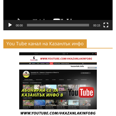
00:00
00:15
You Tube канал на Казанлък инфо