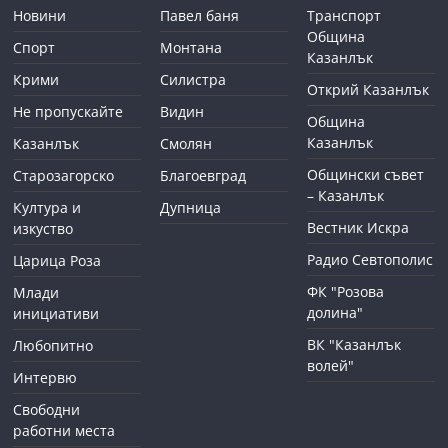
Новини
Павел баня
Транспорт
Община
Спорт
Монтана
Казанлък
Крими
Силистра
Открий Казанлък
Не пропускайте
Видин
Община
Казанлък
Казанлък
Смолян
Общински съвет
Старозагорско
Благоевград
– Казанлък
Култура и
Дупница
Вестник Искра
изкуство
Радио Севтополис
Царица Роза
ФК "Розова
Млади
долина"
инициативи
ВК "Казанлък
Любопитно
волей"
Интервю
Свободни
работни места