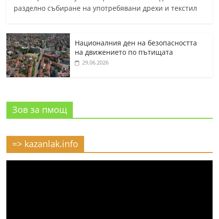
разделно събиране на употребявани дрехи и текстил
Националния ден на безопасността
на движението по пътищата
29.06.2026
Зов за пмощ
=> kazanlak.info
Видео