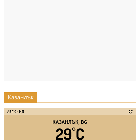
Казанлък
АВГ 9 - НД
КАЗАНЛЪК, BG
29
C
°