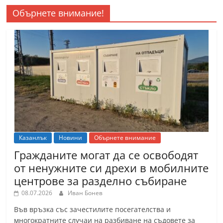
Обърнете внимание!
Казанлък
Новини
Обърнете внимание
Гражданите могат да се освободят
от ненужните си дрехи в мобилните
центрове за разделно събиране
08.07.2026
Иван Бонев
Във връзка със зачестилите посегателства и
многократните случаи на разбиване на съдовете за