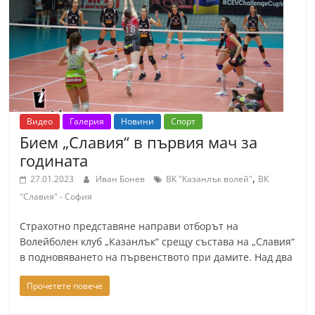
т
К
а
з
а
н
Видео
Галерия
Новини
Спорт
л
Бием „Славия“ в първия мач за
ъ
годината
к
,
27.01.2023
Иван Бонев
ВК "Казанлък волей"
ВК
и
"Славия" - София
о
Страхотно представяне направи отборът на
б
Волейболен клуб „Казанлък“ срещу състава на „Славия“
л
в подновяването на първенството при дамите. Над два
а
Прочетете повече
с
т