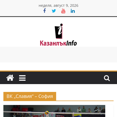
Skip
неделя, август 9, 2026
to
content
Казанлък
инфо
Н
о
в
и
ВК „Славия“ – София
н
и
о