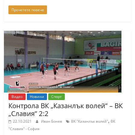
n
Прочетете повече
l
a
k
.
i
n
f
o
,
k
Видео
Новини
Спорт
a
Контрола ВК „Казанлък волей“ – ВК
z
„Славия“ 2:2
a
,
22.10.2021
Иван Бонев
ВК "Казанлък волей"
ВК
n
"Славия" - София
l