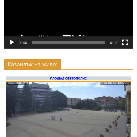
00:00
01:29
Казанлък на живо: