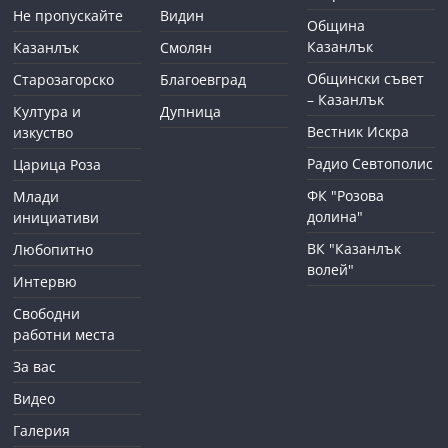
Не пропускайте
Видин
Община
Казанлък
Казанлък
Смолян
Общински съвет
Старозагорско
Благоевград
– Казанлък
Култура и
Дупница
Вестник Искра
изкуство
Радио Севтополис
Царица Роза
ФК "Розова
Млади
долина"
инициативи
ВК "Казанлък
Любопитно
волей"
Интервю
Свободни
работни места
За вас
Видео
Галерия