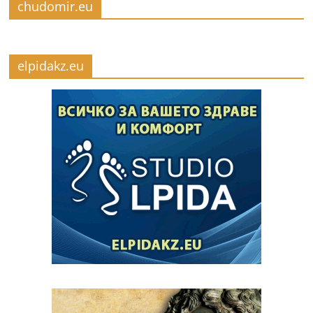
chudomir.eu
elpidakz.eu