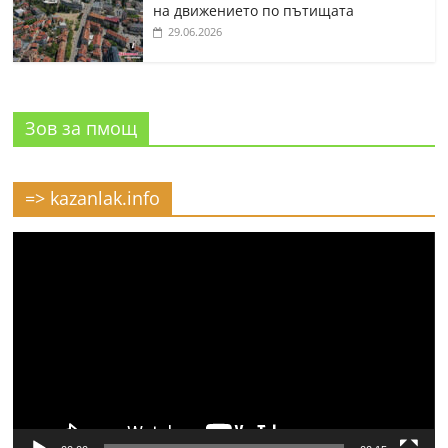
на движението по пътищата
29.06.2026
Зов за пмощ
=> kazanlak.info
Видео