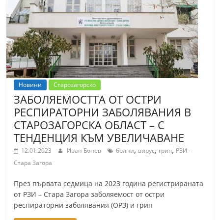
т
К
а
з
а
н
Новини
Старозагорско
л
ЗАБОЛЯЕМОСТТА ОТ ОСТРИ
ъ
РЕСПИРАТОРНИ ЗАБОЛЯВАНИЯ В
к
СТАРОЗАГОРСКА ОБЛАСТ – С
и
ТЕНДЕНЦИЯ КЪМ УВЕЛИЧАВАНЕ
о
,
,
,
12.01.2023
Иван Бонев
болни
вирус
грип
РЗИ -
б
Стара Загора
л
През първата седмица на 2023 година регистрираната
а
от РЗИ – Стара Загора заболяемост от остри
с
респираторни заболявания (ОРЗ) и грип
т