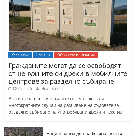
Казанлък
Новини
Обърнете внимание
Гражданите могат да се освободят
от ненужните си дрехи в мобилните
центрове за разделно събиране
08.07.2026
Иван Бонев
Във връзка със зачестилите посегателства и
многократните случаи на разбиване на съдовете за
разделно събиране на употребявани дрехи и текстил
Националния ден на безопасността