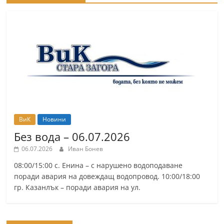
r
y
-
k
a
z
a
n
ВиК
Новини
l
Без вода – 06.07.2026
a
k
06.07.2026
Иван Бонев
.
08:00/15:00 с. Енина – с нарушено водоподаване
поради авария на довеждащ водопровод. 10:00/18:00
c
гр. Казанлък – поради авария на ул.
o
m