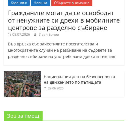
Казанлък
Новини
Обърнете внимание
Гражданите могат да се освободят
от ненужните си дрехи в мобилните
центрове за разделно събиране
08.07.2026
Иван Бонев
Във връзка със зачестилите посегателства и
многократните случаи на разбиване на съдовете за
разделно събиране на употребявани дрехи и текстил
Националния ден на безопасността
на движението по пътищата
29.06.2026
Зов за пмощ