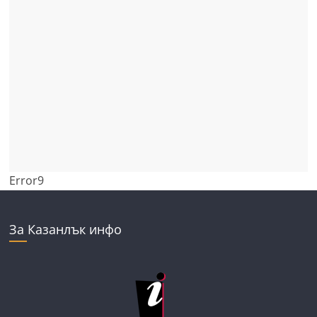
Error9
За Казанлък инфо