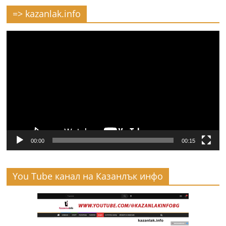
=> kazanlak.info
Видео
00:00
00:15
You Tube канал на Казанлък инфо