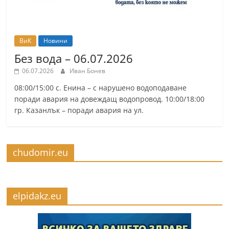
r
y
-
ВиК
Новини
k
Без вода – 06.07.2026
a
06.07.2026
Иван Бонев
z
08:00/15:00 с. Енина – с нарушено водоподаване
a
поради авария на довеждащ водопровод. 10:00/18:00
n
гр. Казанлък – поради авария на ул.
l
a
chudomir.eu
k
.
c
elpidakz.eu
o
m