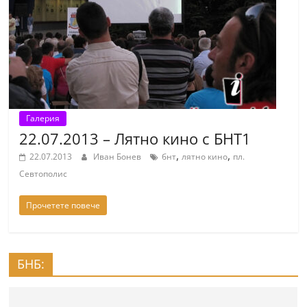
т
К
а
з
а
н
Галерия
л
22.07.2013 – Лятно кино с БНТ1
ъ
,
,
22.07.2013
Иван Бонев
бнт
лятно кино
пл.
к
Севтополис
и
о
Прочетете повече
б
л
а
БНБ:
с
т