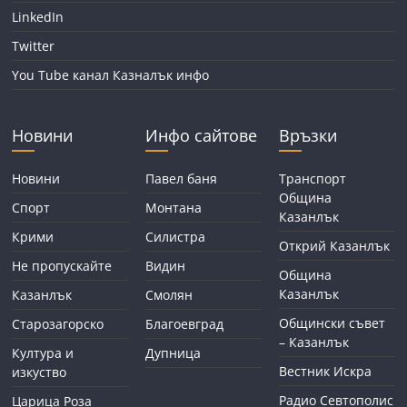
LinkedIn
Twitter
You Tube канал Казналък инфо
Новини
Инфо сайтове
Връзки
Новини
Павел баня
Транспорт
Община
Спорт
Монтана
Казанлък
Крими
Силистра
Открий Казанлък
Не пропускайте
Видин
Община
Казанлък
Казанлък
Смолян
Общински съвет
Старозагорско
Благоевград
– Казанлък
Култура и
Дупница
Вестник Искра
изкуство
Радио Севтополис
Царица Роза