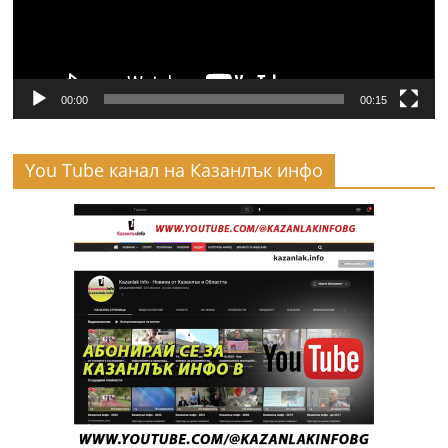
00:00
00:15
You Tube канал на Казанлък инфо