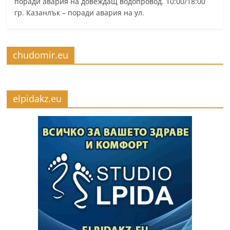
поради авария на довеждащ водопровод. 10:00/18:00
гр. Казанлък – поради авария на ул.
chudomir.eu
elpidakz.eu