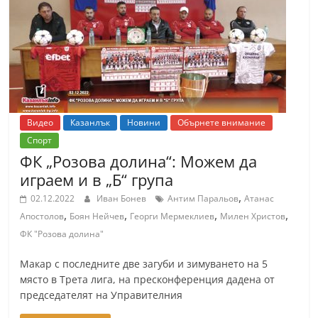
т
К
а
з
а
н
Видео
Казанлък
Новини
Обърнете внимание
л
Спорт
ъ
ФК „Розова долина“: Можем да
к
играем и в „Б“ група
и
,
02.12.2022
Иван Бонев
Антим Паральов
Атанас
о
,
,
,
,
Апостолов
Боян Нейчев
Георги Мермеклиев
Милен Христов
б
ФК "Розова долина"
л
Макар с последните две загуби и зимуването на 5
а
място в Трета лига, на пресконференция дадена от
с
председателят на Управителния
т