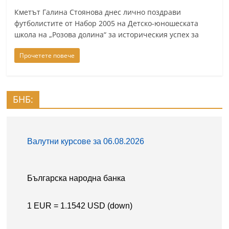
n
Кметът Галина Стоянова днес лично поздрави
l
футболистите от Набор 2005 на Детско-юношеската
школа на „Розова долина“ за историческия успех за
a
k
Прочетете повече
.
i
n
БНБ:
f
o
,
k
a
z
a
n
l