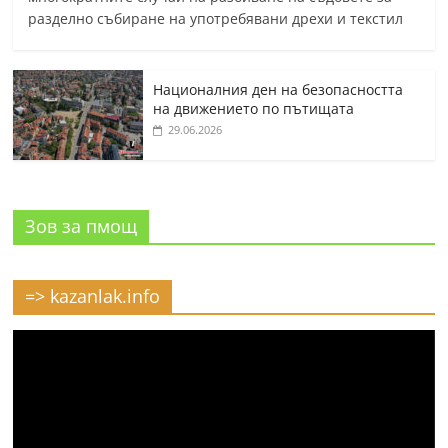
разделно събиране на употребявани дрехи и текстил
Националния ден на безопасността
на движението по пътищата
29.06.2026
Зов за пмощ
=> kazanlak.info
Видео