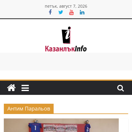
Skip
петък, август 7, 2026
to
content
Казанлък
инфо
Н
о
в
и
Антим Паральов
н
и
о