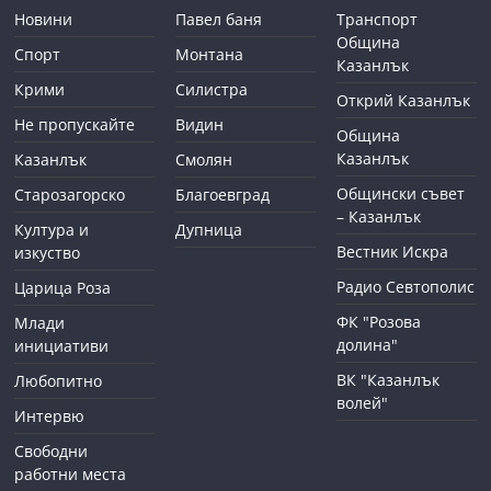
Новини
Павел баня
Транспорт
Община
Спорт
Монтана
Казанлък
Крими
Силистра
Открий Казанлък
Не пропускайте
Видин
Община
Казанлък
Казанлък
Смолян
Общински съвет
Старозагорско
Благоевград
– Казанлък
Култура и
Дупница
Вестник Искра
изкуство
Радио Севтополис
Царица Роза
ФК "Розова
Млади
долина"
инициативи
ВК "Казанлък
Любопитно
волей"
Интервю
Свободни
работни места