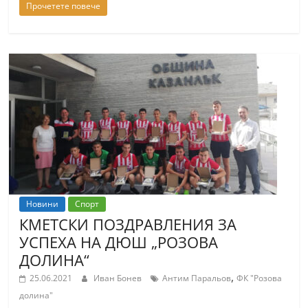
Прочетете повече
С
т
а
р
а
З
а
г
о
р
а
Новини
Спорт
КМЕТСКИ ПОЗДРАВЛЕНИЯ ЗА
–
УСПЕХА НА ДЮШ „РОЗОВА
k
ДОЛИНА“
a
,
25.06.2021
Иван Бонев
Антим Паральов
ФК "Розова
z
долина"
a