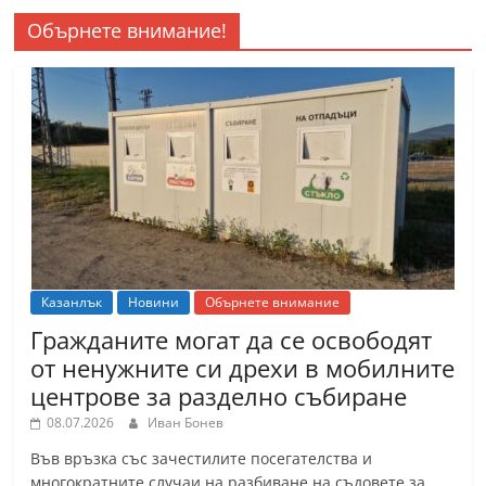
Обърнете внимание!
Казанлък
Новини
Обърнете внимание
Гражданите могат да се освободят
от ненужните си дрехи в мобилните
центрове за разделно събиране
08.07.2026
Иван Бонев
Във връзка със зачестилите посегателства и
многократните случаи на разбиване на съдовете за