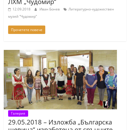
ЛХМ „Чудомир“
a
12.09.2018
Иван Бонев
Литературно-художествен
k
музей “Чудомир”
-
b
Прочетете повече
g
.
i
n
f
o
,
g
a
l
Галерия
l
29.05.2018 – Изложба „Българска
e
шевица“ изработена от сръчните