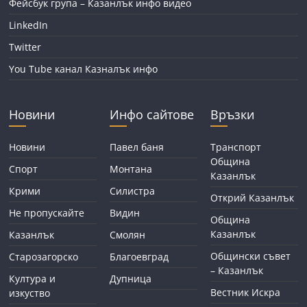
Фейсбук група – Казанлък инфо видео
LinkedIn
Twitter
You Tube канал Казналък инфо
Новини
Инфо сайтове
Връзки
Новини
Павел баня
Транспорт
Община
Спорт
Монтана
Казанлък
Крими
Силистра
Открий Казанлък
Не пропускайте
Видин
Община
Казанлък
Казанлък
Смолян
Общински съвет
Старозагорско
Благоевград
– Казанлък
Култура и
Дупница
Вестник Искра
изкуство