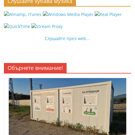
Слушайте хубава музика
Слушайте през web...
Обърнете внимание!