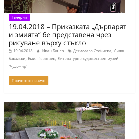
Галерия
19.04.2018 – Приказката „Дърварят
и змията“ бе представена чрез
рисуване върху стъкло
,
19.04.2018
Иван Бонев
Десислава Стойчева
Дилян
,
,
Бакалски
Емил Георгиев
Литературно-художествен музей
“Чудомир”
Прочетете повече