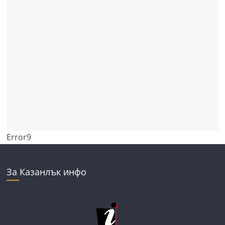
Error9
За Казанлък инфо