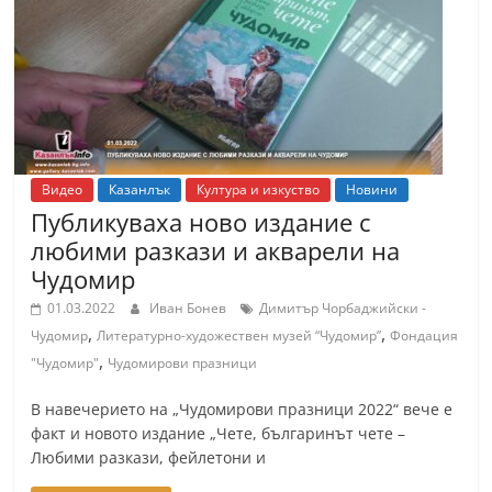
т
К
а
з
а
н
Видео
Казанлък
Култура и изкуство
Новини
л
Публикуваха ново издание с
ъ
любими разкази и акварели на
к
Чудомир
и
01.03.2022
Иван Бонев
Димитър Чорбаджийски -
о
,
,
Чудомир
Литературно-художествен музей “Чудомир”
Фондация
б
,
"Чудомир"
Чудомирови празници
л
В навечерието на „Чудомирови празници 2022“ вече е
а
факт и новото издание „Чете, българинът чете –
с
Любими разкази, фейлетони и
т