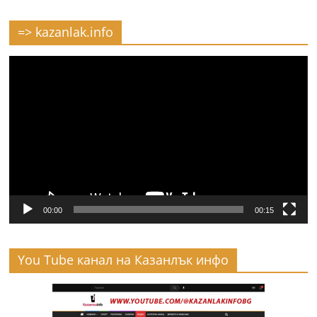
=> kazanlak.info
Видео
00:00
00:15
You Tube канал на Казанлък инфо