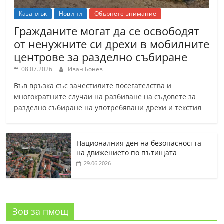
Казанлък
Новини
Обърнете внимание
Гражданите могат да се освободят
от ненужните си дрехи в мобилните
центрове за разделно събиране
08.07.2026
Иван Бонев
Във връзка със зачестилите посегателства и
многократните случаи на разбиване на съдовете за
разделно събиране на употребявани дрехи и текстил
Националния ден на безопасността
на движението по пътищата
29.06.2026
Зов за пмощ