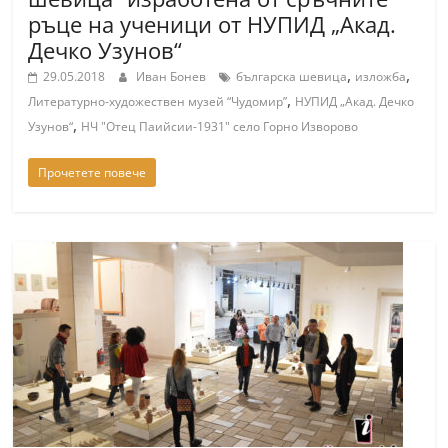
r
ръце на ученици от НУПИД „Акад.
Дечко Узунов“
y
-
,
,
29.05.2018
Иван Бонев
българска шевица
изложба
,
k
Литературно-художествен музей “Чудомир”
НУПИД „Акад. Дечко
,
Узунов“
НЧ "Отец Паийсии-1931" село Горно Изворово
a
z
Прочетете повече
a
n
l
a
k
.
c
o
m