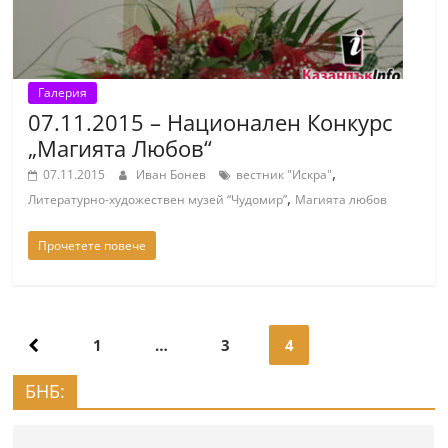
Галерия
07.11.2015 – Национален Конкурс
„Магията Любов“
,
07.11.2015
Иван Бонев
вестник "Искра"
,
Литературно-художествен музей “Чудомир”
Магията любов
Прочетете повече
Навигация
1
…
3
4
БНБ: