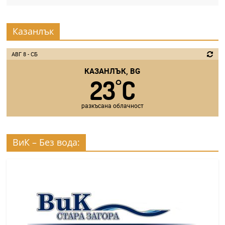
Казанлък
АВГ 8 - СБ
КАЗАНЛЪК, BG
23
C
°
разкъсана облачност
ВиК – Без вода: