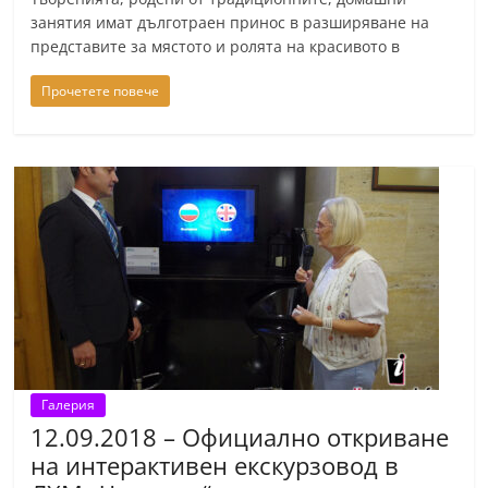
n
занятия имат дълготраен принос в разширяване на
представите за мястото и ролята на красивото в
l
a
Прочетете повече
k
.
i
n
f
o
,
k
a
z
Галерия
a
12.09.2018 – Официално откриване
n
на интерактивен екскурзовод в
l