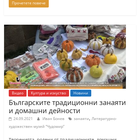
Прочетете повече
С
т
а
р
а
З
а
г
о
р
а
Видео
Култура и изкуство
Новини
Българските традиционни занаяти
–
и домашни дейности
k
,
24.09.2021
Иван Бонев
занаяти
Литературно-
a
художествен музей “Чудомир”
z
a
Творенията, родени от традиционните, домашни