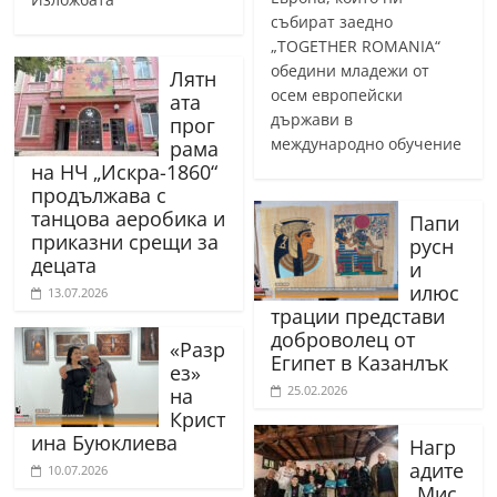
събират заедно
„TOGETHER ROMANIA“
обедини младежи от
Лятн
осем европейски
ата
държави в
прог
международно обучение
рама
на НЧ „Искра-1860“
продължава с
танцова аеробика и
Папи
приказни срещи за
русн
децата
и
илюс
13.07.2026
трации представи
доброволец от
«Разр
Египет в Казанлък
ез»
25.02.2026
на
Крист
ина Буюклиева
Нагр
адите
10.07.2026
„Мис