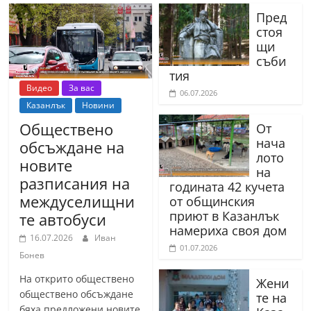
Пред
стоя
щи
съби
тия
Видео
За вас
06.07.2026
Казанлък
Новини
Обществено
От
нача
обсъждане на
лото
новите
на
разписания на
годината 42 кучета
междуселищни
от общинския
приют в Казанлък
те автобуси
намериха своя дом
16.07.2026
Иван
01.07.2026
Бонев
На открито обществено
Жени
обществено обсъждане
те на
бяха предложени новите