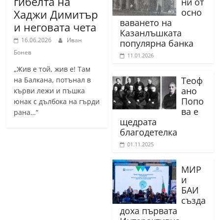
гибелта на
ни от
осно
Хаджи Димитър
ваването на
и неговата чета
Казанлъшката
16.06.2026
Иван
популярна банка
Бонев
11.01.2026
„Жив е той, жив е! Там
Теоф
на Балкана, потънал в
ано
кърви лежи и пъшка
Попо
юнак с дълбока на гърди
ва е
рана…“
щедрата
благодетелка
01.11.2025
МИР
и
БАИ
създа
доха първата