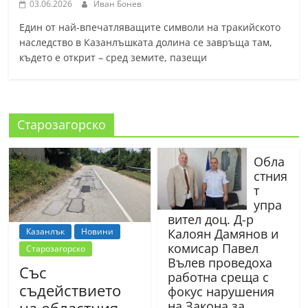
03.06.2026
Иван Бонев
Един от най-впечатляващите символи на тракийското
наследство в Казанлъшката долина се завръща там,
където е открит – сред земите, пазещи
Старозагорско
Обла
стния
т
упра
вител доц. Д-р
Казанлък
Новини
Калоян Дамянов и
комисар Павел
Старозагорско
Вълев проведоха
Със
работна среща с
съдействието
фокус нарушения
на областния
на Закона за