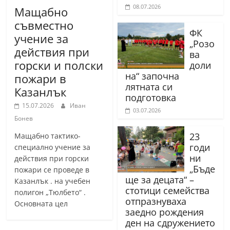
08.07.2026
Мащабно
съвместно
ФК
учение за
„Розо
действия при
ва
горски и полски
доли
на“ започна
пожари в
лятната си
Казанлък
подготовка
15.07.2026
Иван
03.07.2026
Бонев
23
Мащабно тактико-
годи
специално учение за
ни
действия при горски
„Бъде
пожари се проведе в
ще за децата“ –
Казанлък . на учебен
стотици семейства
полигон „Тюлбето“ .
отпразнуваха
Основната цел
заедно рождения
ден на сдружението