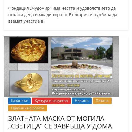
Фондация „Чудомир“ има честта и удоволствието да
покани деца и млади хора от България и чужбина да
вземат участие в
Казанлък
Култура и изкуство
Новини
Покана
Празник на розата
ЗЛАТНАТА МАСКА ОТ МОГИЛА
„СВЕТИЦА“ СЕ ЗАВРЪЩА У ДОМА