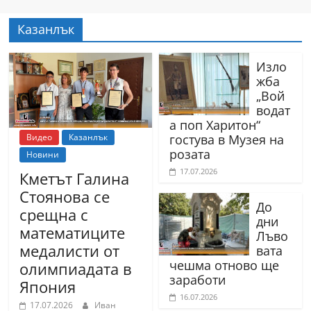
r
Казанлък
y
-
Изло
k
жба
a
„Вой
водат
z
а поп Харитон“
a
Видео
Казанлък
гостува в Музея на
n
розата
Новини
l
17.07.2026
Кметът Галина
a
Стоянова се
До
k
срещна с
дни
.
математиците
Лъво
c
медалисти от
вата
чешма отново ще
o
олимпиадата в
заработи
Япония
m
16.07.2026
17.07.2026
Иван