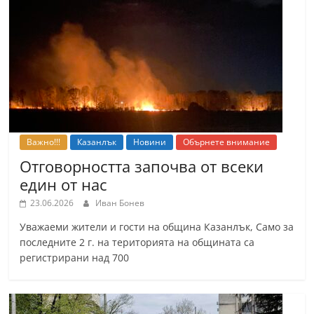
т
К
а
з
а
н
л
Важно!!!
Казанлък
Новини
Обърнете внимание
ъ
Отговорността започва от всеки
к
един от нас
и
23.06.2026
Иван Бонев
о
Уважаеми жители и гости на община Казанлък, Само за
б
последните 2 г. на територията на общината са
л
регистрирани над 700
а
с
т