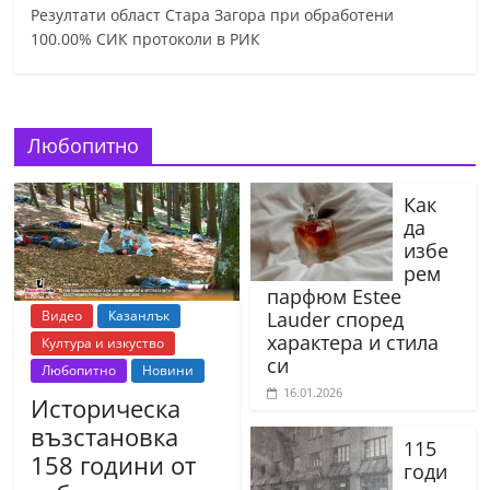
Резултати област Стара Загора при обработени
100.00% СИК протоколи в РИК
Любопитно
Как
да
избе
рем
парфюм Estee
Видео
Казанлък
Lauder според
характера и стила
Култура и изкуство
си
Любопитно
Новини
16.01.2026
Историческа
възстановка
115
158 години от
годи