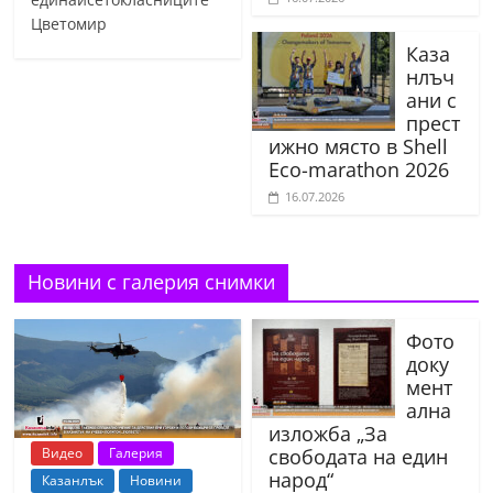
Цветомир
Каза
нлъч
ани с
прест
ижно място в Shell
Eco-marathon 2026
16.07.2026
Новини с галерия снимки
Фото
доку
мент
ална
изложба „За
Видео
Галерия
свободата на един
народ“
Казанлък
Новини