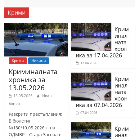
Крими
Крим
инал
ната
хрон
ика за 17.04.2026
Крими
Новини
17.04.2026
Криминалната
хроника за
Крим
инал
13.05.2026
ната
13.05.2026
Иван
хрон
Бонев
ика за 07.04.2026
07.04.2026
Разкрити престъпления:
В бюлетин
№130/10.05.2026 г. на
Крим
инал
ОДМВР – Стара Загора е