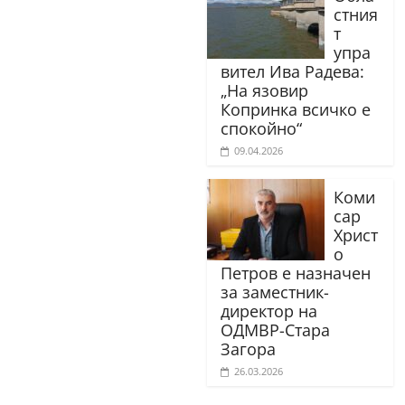
стния
т
упра
вител Ива Радева:
„На язовир
Копринка всичко е
спокойно“
09.04.2026
Коми
сар
Христ
о
Петров е назначен
за заместник-
директор на
ОДМВР-Стара
Загора
26.03.2026