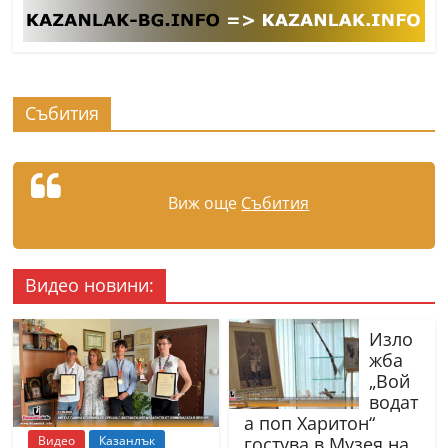
Събития
Виж още
Събития
Видео новини:
Изло
жба
„Вой
водат
а поп Харитон“
Видео
Казанлък
гостува в Музея на