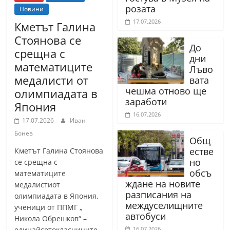
розата
Новини
17.07.2026
Кметът Галина
Стоянова се
До
срещна с
дни
математиците
Лъво
медалисти от
вата
чешма отново ще
олимпиадата в
заработи
Япония
16.07.2026
17.07.2026
Иван
Бонев
Общ
естве
Кметът Галина Стоянова
но
се срещна с
обсъ
математиците
ждане на новите
медалистиот
разписания на
олимпиадата в Япония,
междуселищните
ученици от ППМГ „
автобуси
Никола Обрешков“ –
единайсетокласниците
16.07.2026