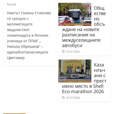
Бонев
Общ
естве
Кметът Галина Стоянова
но
се срещна с
обсъ
математиците
ждане на новите
медалистиот
разписания на
олимпиадата в Япония,
междуселищните
ученици от ППМГ „
автобуси
Никола Обрешков“ –
единайсетокласниците
16.07.2026
Цветомир
Каза
нлъч
ани с
прест
ижно място в Shell
Eco-marathon 2026
16.07.2026