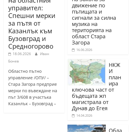
движение по
управител:
пътищата и
Спешни мерки
сигнали за силна
за пътя от
музика на
Казанлък към
територията на
област Стара
Бузовград и
Загора
Средногорово
16.06.2026
18.06.2026
Иван
Бонев
НКЖ
И
Областно пътно
план
управление /ОПУ/ –
ира
Стара Загора предприе
ключова част от
мерки по въвеждане на
бъдещата жп
път 3/608 в участъка
магистрала от
Казанлък – Бузовград –
Дунав до Егея
14.04.2026
Обла