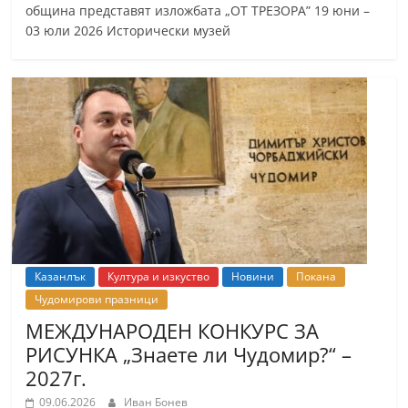
община представят изложбата „ОТ ТРЕЗОРА” 19 юни –
03 юли 2026 Исторически музей
Казанлък
Култура и изкуство
Новини
Покана
Чудомирови празници
МЕЖДУНАРОДЕН КОНКУРС ЗА
РИСУНКА „Знаете ли Чудомир?“ –
2027г.
09.06.2026
Иван Бонев