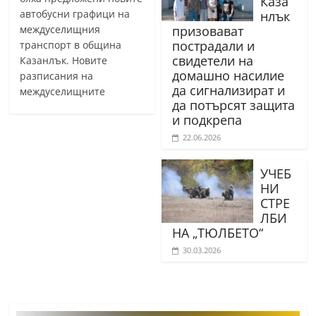
Каза
автобусни графици на
нлък
междуселищния
призовават
пострадали и
транспорт в община
свидетели на
Казанлък. Новите
домашно насилие
разписания на
да сигнализират и
междуселищните
да потърсят защита
и подкрепа
22.06.2026
УЧЕБ
НИ
СТРЕ
ЛБИ
НА „ТЮЛБЕТО“
30.03.2026