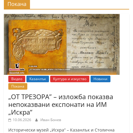
Покана
Видео
Казанлък
Култура и изкуство
Новини
Покана
„ОТ ТРЕЗОРА” – изложба показва
непоказвани експонати на ИМ
„Искра“
10.06.2026
Иван Бонев
Исторически музей „Искра“ – Казанлък и Столична