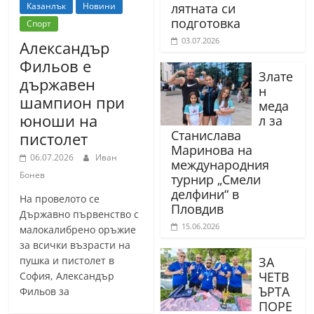
Казанлък
Новини
лятната си
подготовка
Спорт
03.07.2026
Александър
Фильов е
Злате
държавен
н
шампион при
меда
юноши на
л за
Станислава
пистолет
Маринова на
06.07.2026
Иван
международния
Бонев
турнир „Смели
делфини“ в
На провелото се
Пловдив
Държавно първенство с
15.06.2026
малокалибрено оръжие
за всички възрасти на
пушка и пистолет в
ЗА
ЧЕТВ
София, Александър
ЪРТА
Фильов за
ПОРЕ