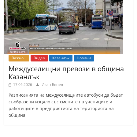
С
т
а
р
а
З
а
Важно!!!
Видео
Казанлък
Новини
г
Междуселищни превози в община
о
Казанлък
р
17.06.2026
Иван Бонев
а
Разписанията на междуселищните автобуси да бъдат
–
съобразени изцяло със смените на учениците и
k
работещите в предприятията на територията на
община
a
z
a