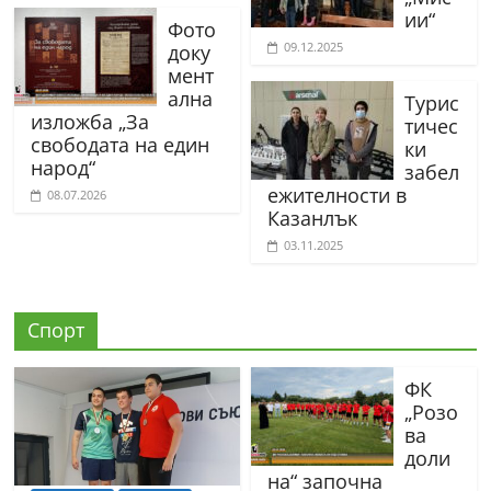
ии“
Фото
09.12.2025
доку
мент
ална
Турис
изложба „За
тичес
свободата на един
ки
народ“
забел
ежителности в
08.07.2026
Казанлък
03.11.2025
Спорт
ФК
„Розо
ва
доли
на“ започна