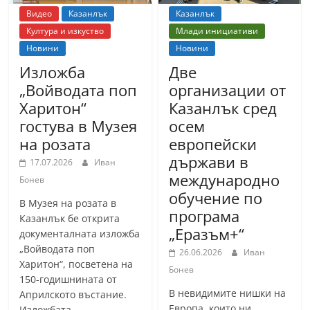
Видео
Казанлък
Казанлък
Култура и изкуство
Млади инициативи
Новини
Новини
Изложба
Две
„Войводата поп
организации от
Харитон“
Казанлък сред
гостува в Музея
осем
на розата
европейски
държави в
17.07.2026
Иван
международно
Бонев
обучение по
В Музея на розата в
програма
Казанлък бе открита
„Еразъм+“
документалната изложба
„Войводата поп
26.06.2026
Иван
Харитон“, посветена на
Бонев
150-годишнината от
В невидимите нишки на
Априлското въстание.
Европа, които ни
Изложбата