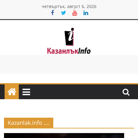
Skip
четвъртък, август 6, 2026
to
content
Казанлък
инфо
Н
о
в
и
н
Kazanlak.info ….
и
о