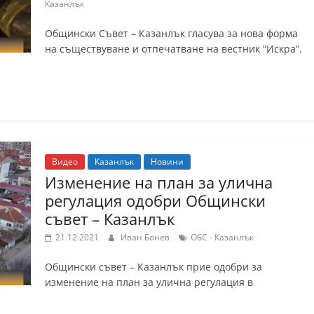
Казанлък
Общински Съвет – Казанлък гласува за нова форма
на съществуване и отпечатване на вестник ”Искра”.
Видео
Казанлък
Новини
Изменение на план за улична
регулация одобри Общински
съвет – Казанлък
21.12.2021
Иван Бонев
ОбС - Казанлък
Общински съвет – Казанлък прие одобри за
изменение на план за улична регулация в