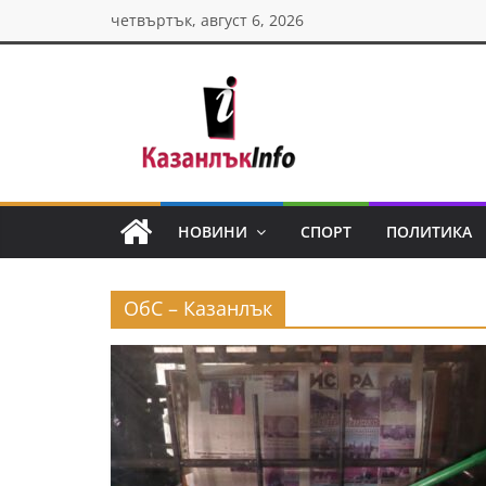
Skip
четвъртък, август 6, 2026
to
content
Казанлък
инфо
НОВИНИ
СПОРТ
ПОЛИТИКА
Н
о
ОбС – Казанлък
в
и
н
и
о
т