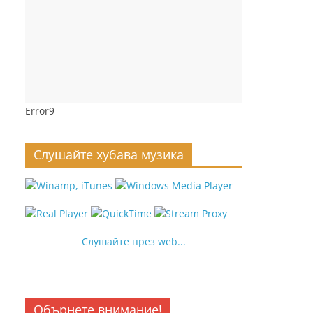
Error9
Слушайте хубава музика
Слушайте през web...
Обърнете внимание!