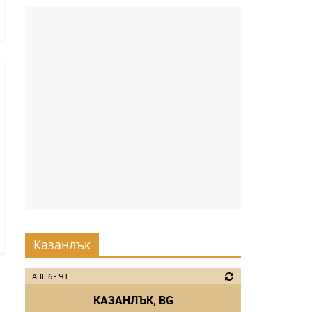
Казанлък
АВГ 6 - ЧТ
КАЗАНЛЪК, BG