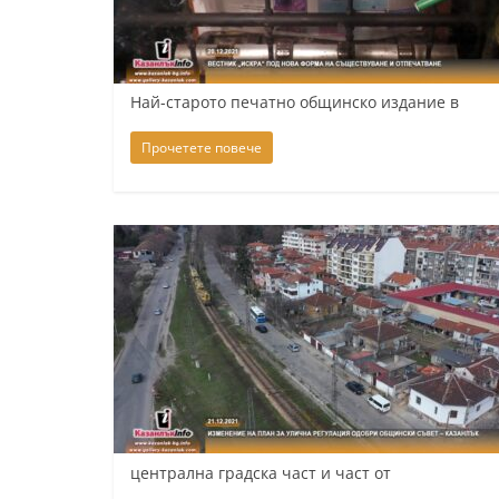
К
а
з
Най-старото печатно общинско издание в
а
Прочетете повече
н
л
ъ
к
и
о
б
л
а
с
т
централна градска част и част от
С