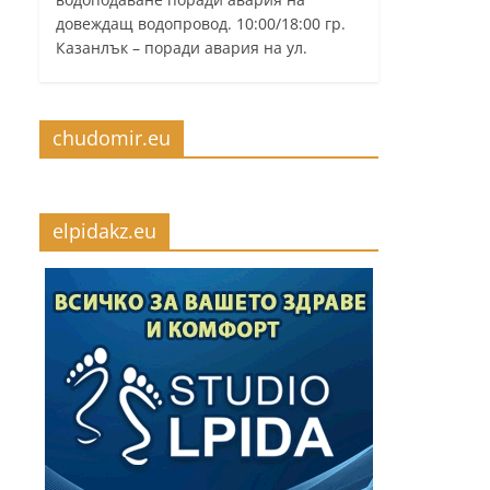
довеждащ водопровод. 10:00/18:00 гр.
Казанлък – поради авария на ул.
chudomir.eu
elpidakz.eu