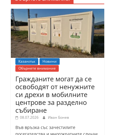
Казанлък
Новини
Обърнете внимание
Гражданите могат да се
освободят от ненужните
си дрехи в мобилните
центрове за разделно
събиране
08.07.2026
Иван Бонев
Във връзка със зачестилите
посегателства и многократните случаи