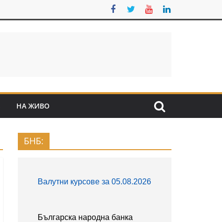
S
НА ЖИВО
БНБ: