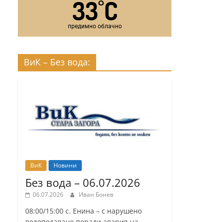
33
C
°
предимно облачно
ВиК – Без вода:
ВиК
Новини
Без вода – 06.07.2026
06.07.2026
Иван Бонев
08:00/15:00 с. Енина – с нарушено
водоподаване поради авария на