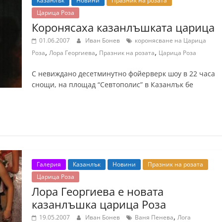
Казанлък
Новини
Празник на розата
Царица Роза
Коронясаха казанлъшката царица
01.06.2007
Иван Бонев
коронясване на Царица
,
,
,
Роза
Лора Георгиева
Празник на розата
Царица Роза
С невиждано десетминутно фойерверк шоу в 22 часа
снощи, на площад “Севтополис” в Казанлък бе
Галерия
Казанлък
Новини
Празник на розата
Царица Роза
Лора Георгиева е новата
казанлъшка царица Роза
,
19.05.2007
Иван Бонев
Ваня Пенева
Лога