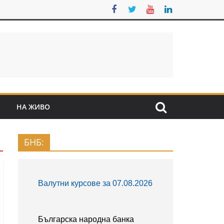
S
НА ЖИВО
БНБ: