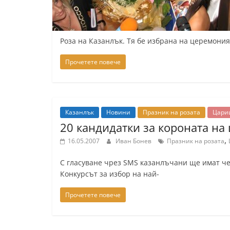
k
-
Роза на Казанлък. Тя бе избрана на церемония
b
g
Прочетете повече
.
i
n
Казанлък
Новини
Празник на розата
Цари
f
20 кандидатки за короната на
o
,
16.05.2007
Иван Бонев
Празник на розата
,
g
С гласуване чрез SMS казанлъчани ще имат чес
a
Конкурсът за избор на най-
l
Прочетете повече
l
e
r