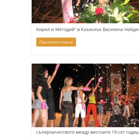
К
а
з
Кирил и Методий” в Казанлък Василена Найден
а
н
Прочетете повече
л
ъ
к
и
о
б
л
а
с
т
съперничеството между местните 19-сет годи
С