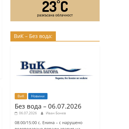
23
C
°
разкъсана облачност
ВиК – Без вода:
ВиК
Новини
Без вода – 06.07.2026
06.07.2026
Иван Бонев
08:00/15:00 с. Енина – с нарушено
водоподаване поради авария на