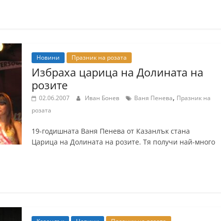
Новини
Празник на розата
Избраха царица на Долината на
розите
,
02.06.2007
Иван Бонев
Ваня Пенева
Празник на
розата
19-годишната Ваня Пенева от Казанлък стана
Царица на Долината на розите. Тя получи най-много