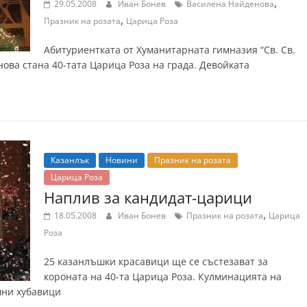
,
29.05.2008
Иван Бонев
Василена Найденова
,
Празник на розата
Царица Роза
Абитуриентката от Хуманитарната гимназия “Св. Св.
ова стана 40-тата Царица Роза на града. Девойката
Казанлък
Новини
Празник на розата
Царица Роза
Наплив за кандидат-царици
,
18.05.2008
Иван Бонев
Празник на розата
Царица
Роза
25 казанлъшки красавици ще се състезават за
короната на 40-та Царица Роза. Кулминацията на
шни хубавици