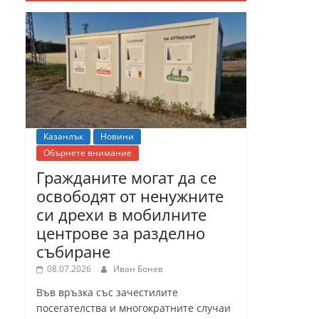
Казанлък
Новини
Обърнете внимание
Гражданите могат да се
освободят от ненужните
си дрехи в мобилните
центрове за разделно
събиране
08.07.2026
Иван Бонев
Във връзка със зачестилите
посегателства и многократните случаи