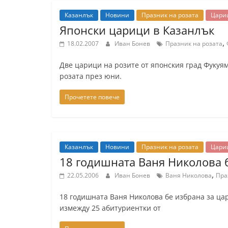
y
Казанлък
Новини
Празник на розата
Цари
-
Японски царици в Казанлък
k
,
18.02.2007
Иван Бонев
Празник на розата
a
Две царици на розите от японския град Фукуя
z
розата през юни.
a
Прочетете повече
n
l
a
k
Казанлък
Новини
Празник на розата
Цари
.
18 годишната Ваня Николова б
c
,
22.05.2006
Иван Бонев
Ваня Николова
Пра
o
18 годишната Ваня Николова бе избрана за цар
m
измежду 25 абитуриентки от