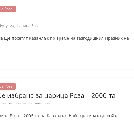
ца Роза
,
Фукуяма
Царица Роза
ма ще посетят Казанлък по време на тазгодишния Празник на
ца Роза
е избрана за царица Роза – 2006-та
,
зник на розата
Царица Роза
ица Роза – 2006-та на Казанлък. Най- красивата девойка