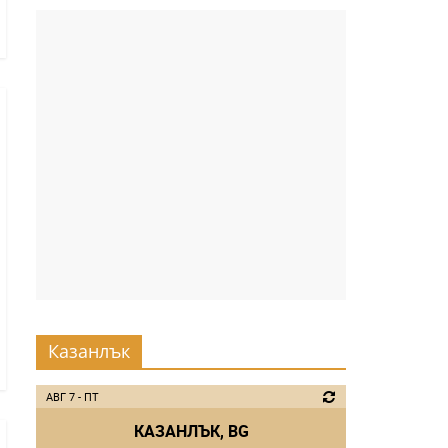
Казанлък
АВГ 7 - ПТ
КАЗАНЛЪК, BG