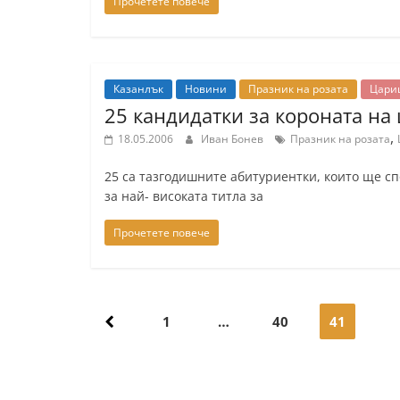
Прочетете повече
Казанлък
Новини
Празник на розата
Цари
25 кандидатки за короната на
,
18.05.2006
Иван Бонев
Празник на розата
25 са тазгодишните абитуриентки, които ще сп
за най- високата титла за
Прочетете повече
Навигация
1
…
40
41