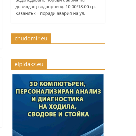
довеждащ водопровод. 10:00/18:00 гр.
Казанлък – поради авария на ул.
chudomir.eu
elpidakz.eu