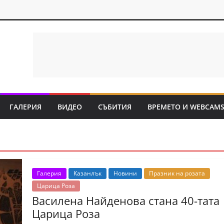
ГАЛЕРИЯ
ВИДЕО
СЪБИТИЯ
ВРЕМЕТО И WEBCAM
Галерия
Казанлък
Новини
Празник на розата
Царица Роза
Василена Найденова стана 40-тата
Царица Роза