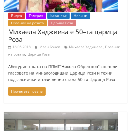
Видео
Галерия
Казанлък
Новини
Празник на розата
Царица Роза
Михаела Хаджиева e 50–та царица
Роза
,
18.05.2018
Иван Бонев
Михаела Хаджиева
Празник
,
на розата
Царица Роза
Абитуриентката на ППМГ“Никола Обрешков“ спечели
гласовете на миналогодишни Царици Рози и техни
подгласнички и тази вечер стана 50-та Царица Роза
Прочетете повече