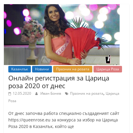
Казанлък
Новини
Празник на розата
Царица Роза
Онлайн регистрация за Царица
роза 2020 от днес
,
12.05.2020
Иван Бонев
Празник на розата
Царица
Роза
От днес започва работа специално създаденият сайт
https://queenrose.eu за конкурса за избор на Царица
Роза 2020 в Казанлък, който ще