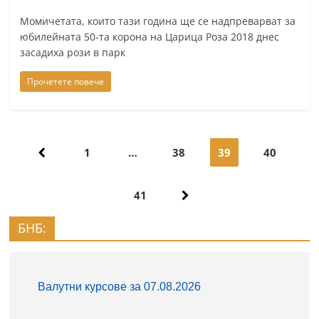
Момичетата, които тази година ще се надпреварват за
юбилейната 50-та корона на Царица Роза 2018 днес
засадиха рози в парк
Прочетете повече
Навигация
1
…
38
39
40
41
БНБ: