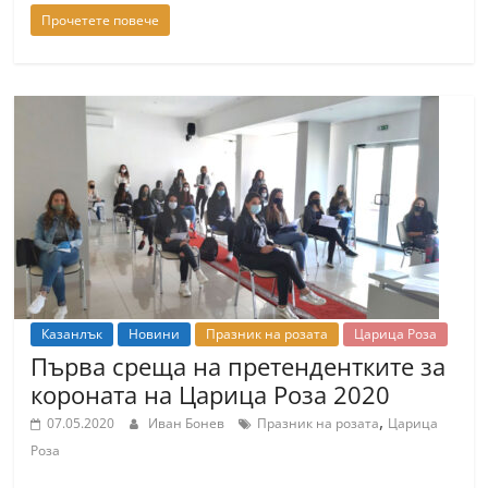
Прочетете повече
Казанлък
Новини
Празник на розата
Царица Роза
Първа среща на претендентките за
короната на Царица Роза 2020
,
07.05.2020
Иван Бонев
Празник на розата
Царица
Роза