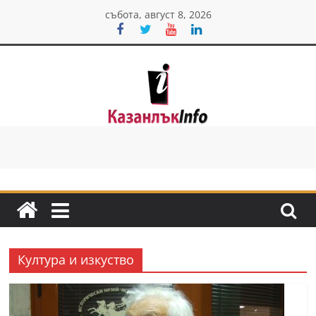
Skip
събота, август 8, 2026
to
content
Казанлък
инфо
Н
о
в
и
Култура и изкуство
н
и
о