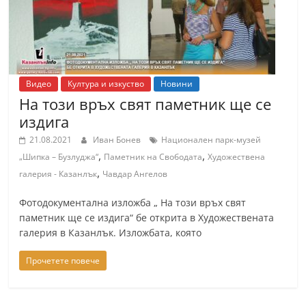
Видео
Култура и изкуство
Новини
На този връх свят паметник ще се
издига
21.08.2021
Иван Бонев
Национален парк-музей
,
,
„Шипка – Бузлуджа“
Паметник на Свободата
Художествена
,
галерия - Казанлък
Чавдар Ангелов
Фотодокументална изложба „ На този връх свят
паметник ще се издига“ бе открита в Художествената
галерия в Казанлък. Изложбата, която
Прочетете повече