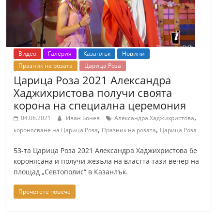
Видео
Галерия
Казанлък
Новини
Празник на розата
Царица Роза
Царица Роза 2021 Александра
Хаджихристова получи своята
корона на специална церемония
,
04.06.2021
Иван Бонев
Александра Хаджихристова
,
,
коронясване на Царица Роза
Празник на розата
Царица Роза
53-та Царица Роза 2021 Александра Хаджихристова бе
коронясана и получи жезъла на властта тази вечер на
площад „Севтополис“ в Казанлък.
Прочетете повече