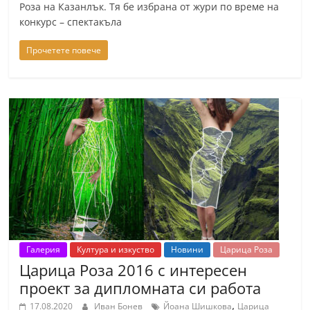
Роза на Казанлък. Тя бе избрана от жури по време на
конкурс – спектакъла
Прочетете повече
Галерия
Култура и изкуство
Новини
Царица Роза
Царица Роза 2016 с интересен
проект за дипломната си работа
,
17.08.2020
Иван Бонев
Йоана Шишкова
Царица