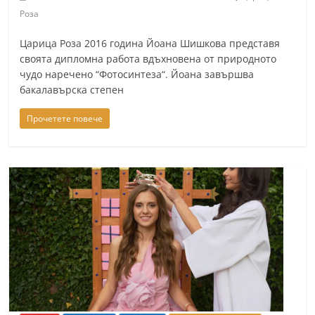
Роза
Царица Роза 2016 година Йоана Шишкова представя
своята дипломна работа вдъхновена от природното
чудо наречено “Фотосинтеза“. Йоана завършва
бакалавърска степен
Прочетете повече