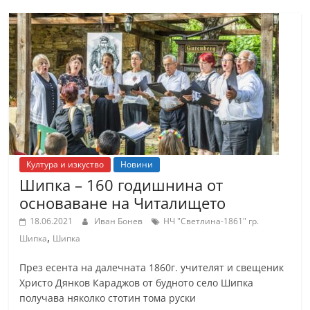
Култура и изкуство
Новини
Шипка – 160 годишнина от
основаване на Читалището
18.06.2021
Иван Бонев
НЧ "Светлина-1861" гр.
,
Шипка
Шипка
През есента на далечната 1860г. учителят и свещеник
Христо Дянков Караджов от будното село Шипка
получава няколко стотин тома руски