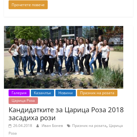
Прочетете повече
Галерия
Казанлък
Новини
Празник на розата
Царица Роза
Кандидатките за Царица Роза 2018
засадиха рози
,
26.04.2018
Иван Бонев
Празник на розата
Царица
Роза