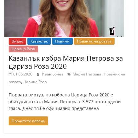
Видео
Казанлък
Новини
Празник на розата
Царица Роза
Казанлък избра Мария Петрова за
цариза Роза 2020
,
01.06.2020
Иван Бонев
Мария Петрова
Празник на
,
розата
Царица Роза
Първата виртуално избрана Царица Роза 2020 е
абитуриентката Мария Петрова с 3 577 потвърдени
гласа. Днес тя бе официално представена
Прочетете повече