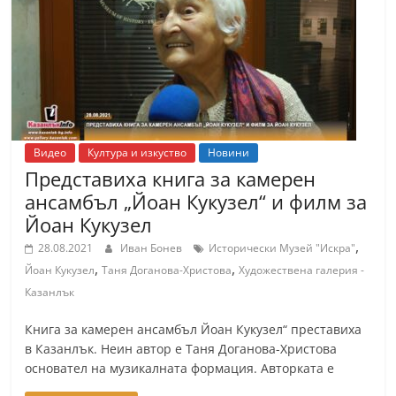
т
К
а
з
а
н
Видео
Култура и изкуство
Новини
л
Представиха книга за камерен
ъ
ансамбъл „Йоан Кукузел“ и филм за
к
Йоан Кукузел
и
,
28.08.2021
Иван Бонев
Исторически Музей "Искра"
о
,
,
Йоан Кукузел
Таня Доганова-Христова
Художествена галерия -
б
Казанлък
л
Книга за камерен ансамбъл Йоан Кукузел“ преставиха
а
в Казанлък. Неин автор е Таня Доганова-Христова
с
основател на музикалната формация. Авторката е
т