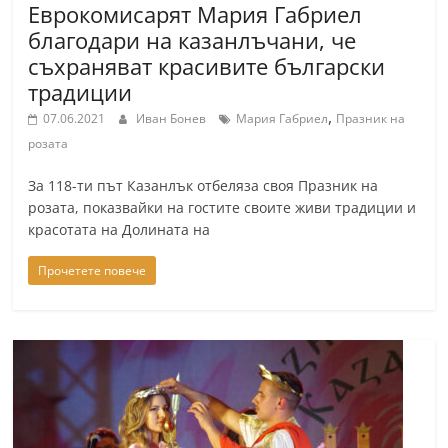
Еврокомисарят Мария Габриел
благодари на казанлъчани, че
съхраняват красивите български
традиции
,
07.06.2021
Иван Бонев
Мария Габриел
Празник на
розата
За 118-ти път Казанлък отбеляза своя Празник на
розата, показвайки на гостите своите живи традиции и
красотата на Долината на
Прочетете повече