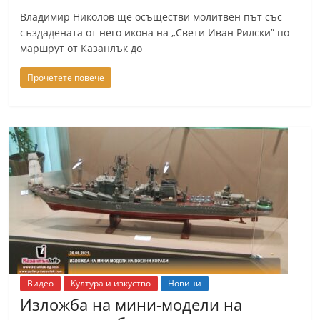
n
Владимир Николов ще осъществи молитвен път със
l
създадената от него икона на „Свети Иван Рилски” по
маршрут от Казанлък до
a
k
Прочетете повече
.
i
n
f
o
,
k
a
z
a
Видео
Култура и изкуство
Новини
n
Изложба на мини-модели на
l