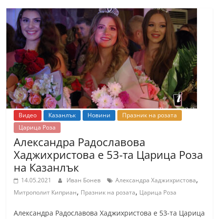
Видео
Казанлък
Новини
Празник на розата
Царица Роза
Александра Радославова
Хаджихристова е 53-та Царица Роза
на Казанлък
,
14.05.2021
Иван Бонев
Александра Хаджихристова
,
,
Митрополит Киприан
Празник на розата
Царица Роза
Александра Радославова Хаджихристова е 53-та Царица