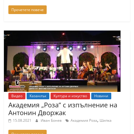
Прочетете повече
Видео
Казанлък
Култура и изкуство
Новини
Академия „Роза“ с изпълнение на
Антонин Дворжак
,
15.08.2021
Иван Бонев
Академия Роза
Шипка