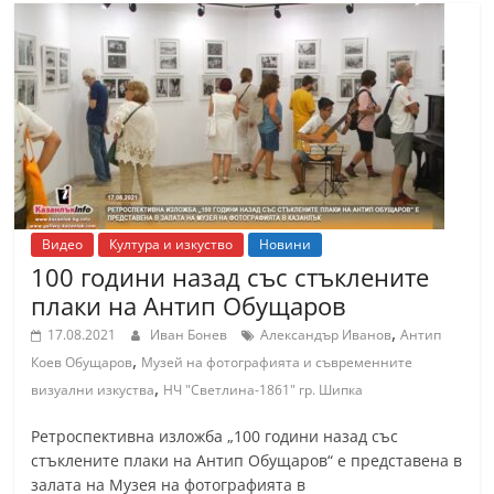
Видео
Култура и изкуство
Новини
100 години назад със стъклените
плаки на Антип Обущаров
,
17.08.2021
Иван Бонев
Александър Иванов
Антип
,
Коев Обущаров
Музей на фотографията и съвременните
,
визуални изкуства
НЧ "Светлина-1861" гр. Шипка
Ретроспективна изложба „100 години назад със
стъклените плаки на Антип Обущаров“ е представена в
залата на Музея на фотографията в