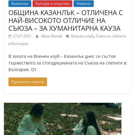
Казанлък
Култура и изкуство
Новини
ОБЩИНА КАЗАНЛЪК – ОТЛИЧЕНА С
НАЙ-ВИСОКОТО ОТЛИЧИЕ НА
СЪЮЗА – ЗА ХУМАНИТАРНА КАУЗА
,
27.07.2021
Иван Бонев
Военен клуб
Съюз на слепите
в България
В залата на Военен клуб – Казанлък днес се състоя
тържеството за стогодишнината на Съюза на слепите в
България. От
Прочетете повече