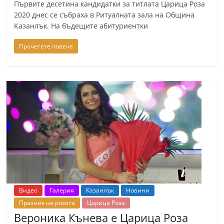
Първите десетина кандидатки за титлата Царица Роза
2020 днес се събраха в Ритуалната зала на Община
Казанлък. На бъдещите абитуриентки
Прочетете повече
Видео
Галерия
Казанлък
Новини
Празник на розата
Царица Роза
Вероника Кънева е Царица Роза