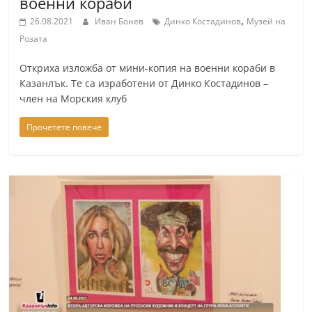
военни кораби
a
,
26.08.2021
Иван Бонев
Динко Костадинов
Музей на
k
Розата
-
Откриха изложба от мини-копия на военни кораби в
b
Казанлък. Те са изработени от Динко Костадинов –
g
член на Морския клуб
.
Прочетете повече
i
n
f
o
,
g
a
l
l
e