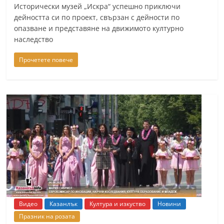
Исторически музей „Искра“ успешно приключи
дейността си по проект, свързан с дейности по
опазване и представяне на движимото културно
наследство
Прочетете повече
Видео
Казанлък
Култура и изкуство
Новини
Празник на розата