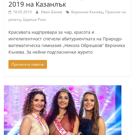
2019 на Казанлък
,
18.05.2019
Иван Бонев
Вероника Кънева
Празник на
,
розата
Царица Роза
Красивата надпревара за чар, красота и
интелигентност спечели абитуриентката на Природо-
математическа гимназия „Никола Обрешков” Вероника
Кънева. За нейни подгласнички журито
Прочетете повече