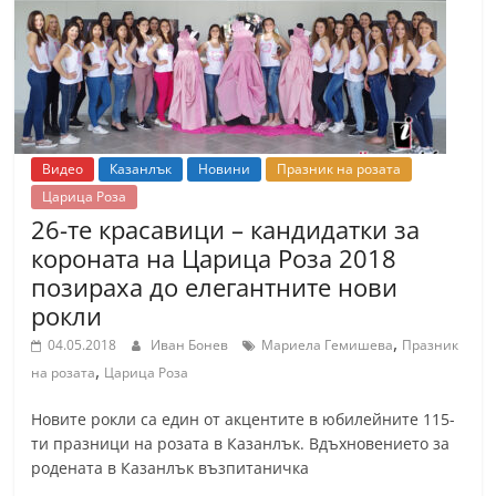
Видео
Казанлък
Новини
Празник на розата
Царица Роза
26-те красавици – кандидатки за
короната на Царица Роза 2018
позираха до елегантните нови
рокли
,
04.05.2018
Иван Бонев
Мариела Гемишева
Празник
,
на розата
Царица Роза
Новите рокли са един от акцентите в юбилейните 115-
ти празници на розата в Казанлък. Вдъхновението за
родената в Казанлък възпитаничка