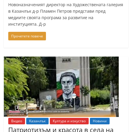
Новоназначеният директор на Художествената галерия
в Казанлък д-р Пламен Петров представи пред
медиите своята програма за развитие на
институцията. Д-р
Прочетете повече
Видео
Казанлък
Култура и изкуство
Новини
Патриотизъм и красота в села на