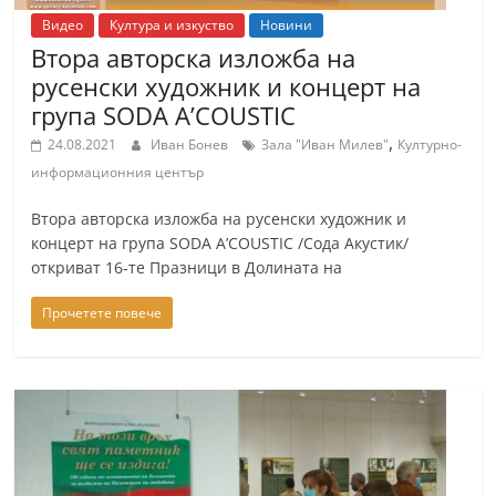
r
Видео
Култура и изкуство
Новини
y
Втора авторска изложба на
русенски художник и концерт на
-
група SODA A’COUSTIC
k
,
a
24.08.2021
Иван Бонев
Зала "Иван Милев"
Културно-
информационния център
z
a
Втора авторска изложба на русенски художник и
n
концерт на група SODA A’COUSTIC /Сода Акустик/
l
откриват 16-те Празници в Долината на
a
Прочетете повече
k
.
c
o
m