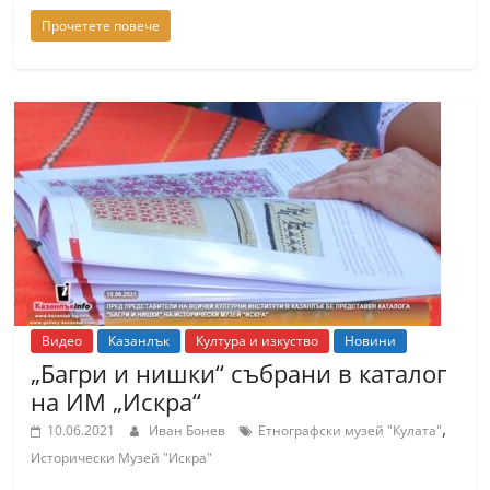
Прочетете повече
Видео
Казанлък
Култура и изкуство
Новини
„Багри и нишки“ събрани в каталог
на ИМ „Искра“
,
10.06.2021
Иван Бонев
Етнографски музей "Кулата"
Исторически Музей "Искра"