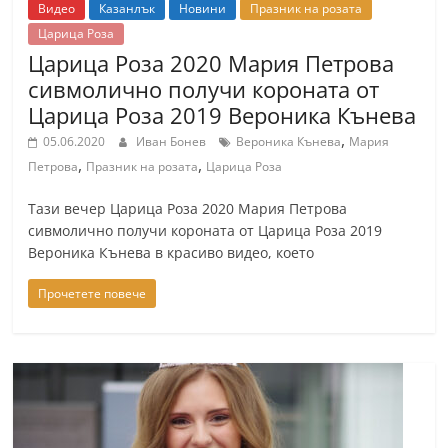
Видео
Казанлък
Новини
Празник на розата
Царица Роза
Царица Роза 2020 Мария Петрова
сивмолично получи короната от
Царица Роза 2019 Вероника Кънева
,
05.06.2020
Иван Бонев
Вероника Кънева
Мария
,
,
Петрова
Празник на розата
Царица Роза
Тази вечер Царица Роза 2020 Мария Петрова
сивмолично получи короната от Царица Роза 2019
Вероника Кънева в красиво видео, което
Прочетете повече