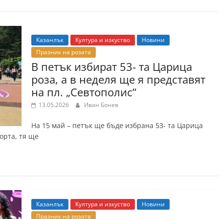
Казанлък
Култура и изкуство
Новини
Празник на розата
В петък избират 53- та Царица
роза, а в неделя ще я представят
на пл. „Севтополис“
13.05.2026
Иван Бонев
На 15 май – петък ще бъде избрана 53- та Царица
орта, тя ще
Казанлък
Култура и изкуство
Новини
Празник на розата