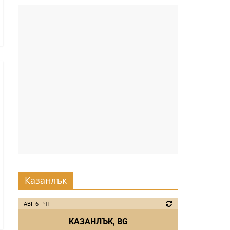
Казанлък
АВГ 6 - ЧТ
КАЗАНЛЪК, BG