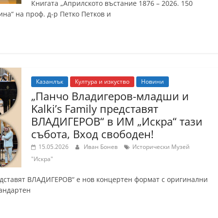
Книгата „Априлското въстание 1876 – 2026. 150
на“ на проф. д-р Петко Петков и
Казанлък
Култура и изкуство
Новини
„Панчо Владигеров-младши и
Kalki’s Family представят
ВЛАДИГЕРОВ“ в ИМ „Искра“ тази
събота, Вход свободен!
15.05.2026
Иван Бонев
Исторически Музей
"Искра"
редставят ВЛАДИГЕРОВ“ е нов концертен формат с оригинални
тандартен