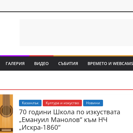
ГАЛЕРИЯ
ВИДЕО
СЪБИТИЯ
ВРЕМЕТО И WEBCAM
Казанлък
Култура и изкуство
Новини
70 години Школа по изкуствата
„Емануил Манолов“ към НЧ
„Искра-1860“