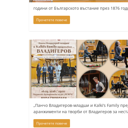
y
години от Българското въстание през 1876 годи
-
Прочетете повече
k
a
z
a
n
l
a
k
.
c
o
„Панчо Владигеров-младши и Kalki’s Family п
m
аранжименти на творби от Владигеров за нес
Прочетете повече