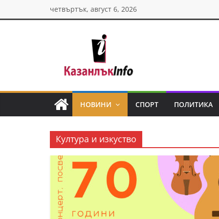
Skip
четвъртък, август 6, 2026
to
content
Казанлък
инфо
НОВИНИ
СПОРТ
ПОЛИТИКА
Н
о
Култура и изкуство
в
и
н
и
о
т