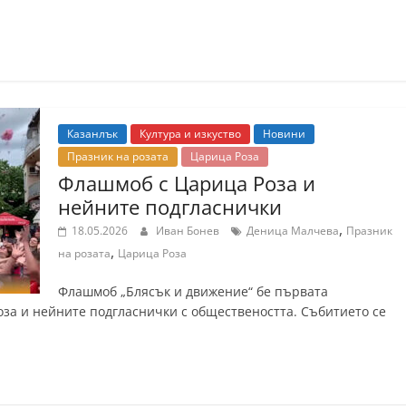
Казанлък
Култура и изкуство
Новини
Празник на розата
Царица Роза
Флашмоб с Царица Роза и
нейните подгласнички
,
18.05.2026
Иван Бонев
Деница Малчева
Празник
,
на розата
Царица Роза
Флашмоб „Блясък и движение“ бе първата
за и нейните подгласнички с обществеността. Събитието се