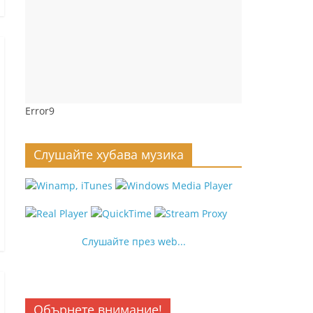
Error9
Слушайте хубава музика
Слушайте през web...
Обърнете внимание!