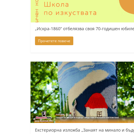
К
а
з
„Искра-1860“ отбелязва своя 70-годишен юбил
а
н
Прочетете повече
л
ъ
к
и
о
б
л
а
с
т
Екстериорна изложба „Занаят на минало и бъд
С