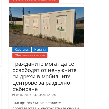
Казанлък
Новини
Обърнете внимание
Гражданите могат да се
освободят от ненужните
си дрехи в мобилните
центрове за разделно
събиране
08.07.2026
Иван Бонев
Във връзка със зачестилите
посегателства и многократните случаи