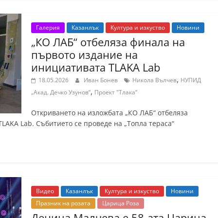
Галерия
Казанлък
Култура и изкуство
Новини
„КО ЛАБ“ отбеляза финала на
първото издание на
инициативата TLAKA Lab
,
18.05.2026
Иван Бонев
Никола Вълчев
НУПИД
,
„Акад. Дечко Узунов“
Проект "Тлака“
Откриването на изложбата „КО ЛАБ“ отбеляза
LAKA Lab. Събитието се проведе на „Топла тераса“
Видео
Казанлък
Култура и изкуство
Новини
Празник на розата
Царица Роза
Деница Малчева е 58-ата Царица