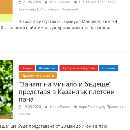
21.05.2026
Иван Бонев
НЧ "Искра-1860" град
,
Казанлък
ШИ „Емануил Манолов“
Школа по изкуствата „Емануил Манолов“ към НЧ
ей – значимо събитие за културния живот на Казанлък
Видео
Казанлък
Култура и изкуство
Новини
Празник на розата
“Занаят на минало и бъдеще“
представя в Казанлък плетени
пана
,
19.05.2026
Иван Бонев
парк Розариум
Празник на
розата
еще“ ще бъде представена от 20 май до 7 юни в парк