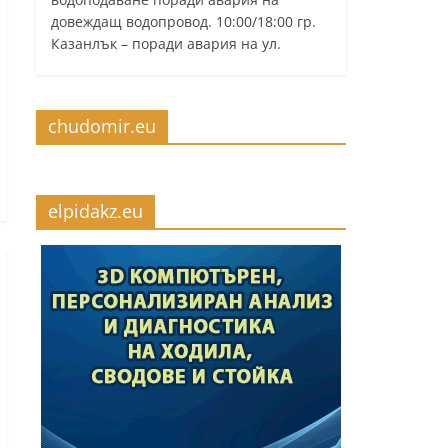
довеждащ водопровод. 10:00/18:00 гр.
Казанлък – поради авария на ул.
chudomir.eu
elpidakz.eu