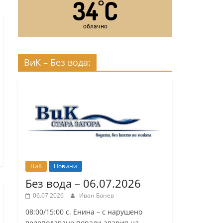
34
C
°
облачно
ВиК – Без вода:
ВиК
Новини
Без вода – 06.07.2026
06.07.2026
Иван Бонев
08:00/15:00 с. Енина – с нарушено
водоподаване поради авария на