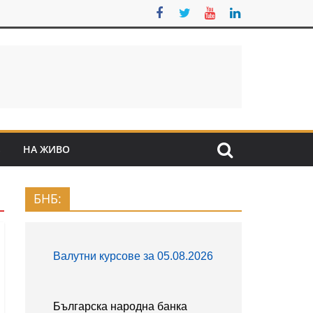
S
НА ЖИВО
БНБ: