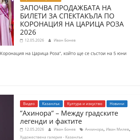
ЗАПОЧВА ПРОДАЖБАТА НА
БИЛЕТИ ЗА СПЕКТАКЪЛА ПО
КОРОНАЦИЯ НА ЦАРИЦА РОЗА
2026
12.05.2026
Иван Бонев
Коронация на Царица Роза“, който ще се състои на 5 юни
Видео
Казанлък
Култура и изкуство
Новини
“Ахинора“ – Между градските
легенди и фактите
,
,
12.05.2026
Иван Бонев
Анхинора
Иван Милев
Художествена галерия - Казанлък