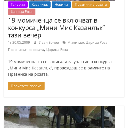
Галерия
Казанлък
Новини
Празник на розата
Царица Роза
19 момиченца се включват в
конкурса „Мини Мис Казанлък”
тази вечер
,
30.05.2009
Иван Бонев
Мини мис Царица Роза
,
Празникът на розата
Царица Роза
19 момиченца са се записали за участие в конкурса
„Мини Мис Казанлък”, провеждащ се в рамките на
Празника на розата,
Прочетете повече