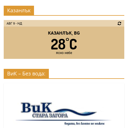
Казанлък
АВГ 9 - НД
КАЗАНЛЪК, BG
28
C
°
ясно небе
ВиК – Без вода: