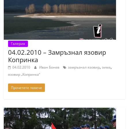
С
т
а
р
а
Галерия
З
04.02.2010 – Замръзнал язовир
а
Копринка
г
,
,
04.02.2010
Иван Бонев
замръзнал язовир
зима
о
язовир „Копринка“
р
а
Прочетете повече
–
k
a
z
a