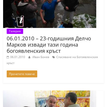
r
y
-
k
a
Галерия
06.01.2010 – 23-годишния Делчо
z
Марков извади тази година
a
богоявленския кръст
n
06.01.2010
Иван Бонев
Спасяване на Богоявленския
l
кръст
a
k
Прочетете повече
.
c
o
m