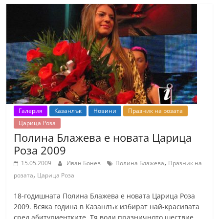
Галерия
Казанлък
Новини
Празник на розата
Царица Роза
Полина Блажева е новата Царица
Роза 2009
,
15.05.2009
Иван Бонев
Полина Блажева
Празник на
,
розата
Царица Роза
18-годишната Полина Блажева е новата Царица Роза
2009. Всяка година в Казанлък избират най-красивата
сред абитуриентките. Тя води празничното шествие