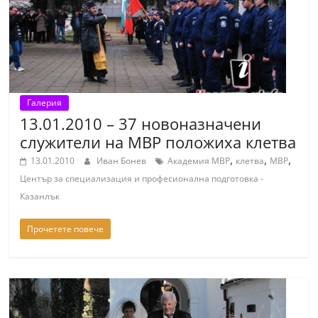
n
l
a
k
.
Галерия
i
13.01.2010 – 37 новоназначени
n
служители на МВР положиха клетва
f
,
,
,
13.01.2010
Иван Бонев
Академия МВР
клетва
МВР
o
Център за специализация и професионална подготовка -
,
Казанлък
k
Прочетете повече
a
z
a
n
l