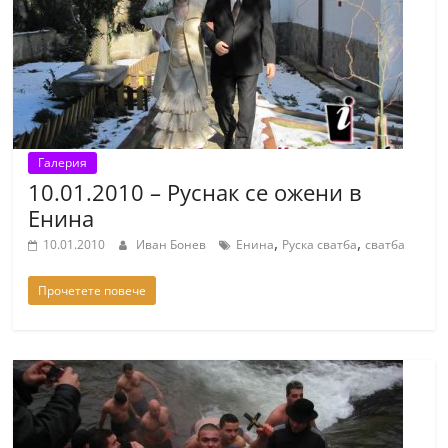
a
k
-
b
g
.
Галерия
i
10.01.2010 – Руснак се ожени в
Енина
n
f
,
,
10.01.2010
Иван Бонев
Енина
Руска сватба
сватба
o
Прочетете повече
,
g
a
l
l
e