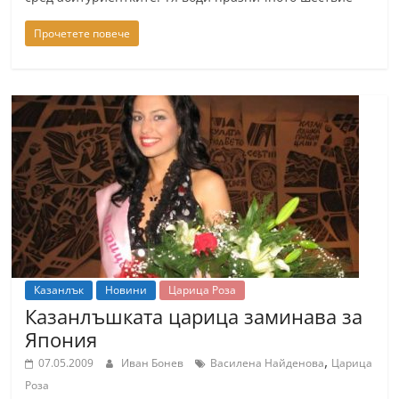
Прочетете повече
Казанлък
Новини
Царица Роза
Казанлъшката царица заминава за
Япония
,
07.05.2009
Иван Бонев
Василена Найденова
Царица
Роза