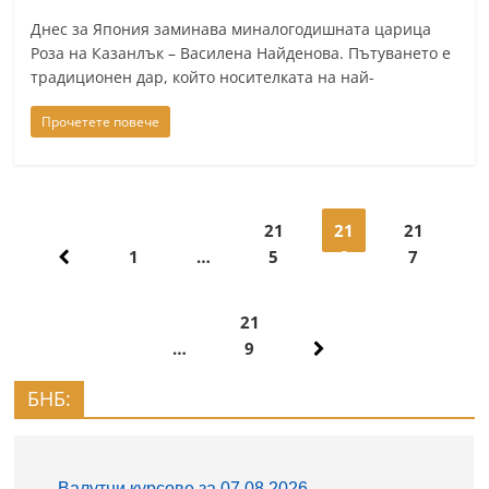
Днес за Япония заминава миналогодишната царица
Роза на Казанлък – Василена Найденова. Пътуването е
традиционен дар, който носителката на най-
Прочетете повече
Навигация
21
21
21
1
…
5
6
7
21
…
9
БНБ: