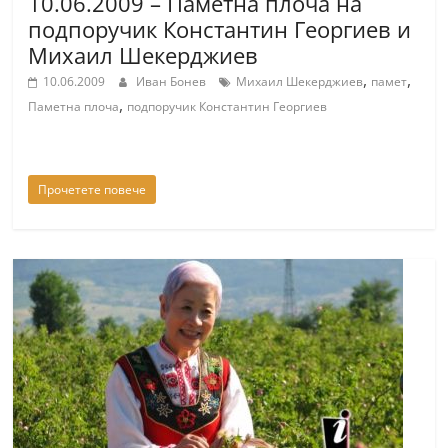
10.06.2009 – Паметна плоча на
подпоручик Константин Георгиев и
Михаил Шекерджиев
,
,
10.06.2009
Иван Бонев
Михаил Шекерджиев
памет
,
Паметна плоча
подпоручик Константин Георгиев
Прочетете повече