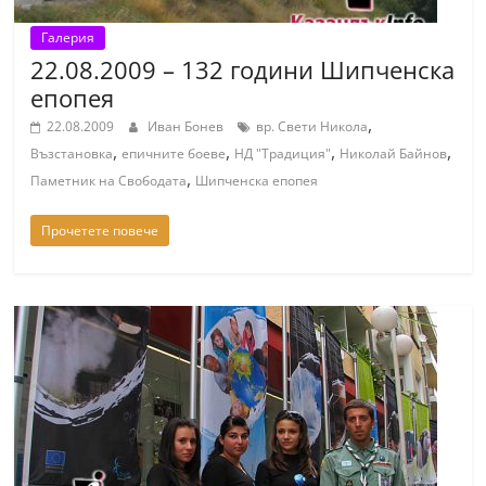
Галерия
22.08.2009 – 132 години Шипченска
епопея
,
22.08.2009
Иван Бонев
вр. Свети Никола
,
,
,
,
Възстановка
епичните боеве
НД "Традиция"
Николай Байнов
,
Паметник на Свободата
Шипченска епопея
Прочетете повече