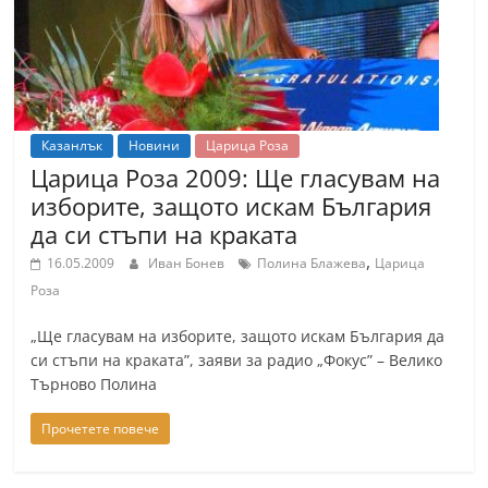
Казанлък
Новини
Царица Роза
Царица Роза 2009: Ще гласувам на
изборите, защото искам България
да си стъпи на краката
,
16.05.2009
Иван Бонев
Полина Блажева
Царица
Роза
„Ще гласувам на изборите, защото искам България да
си стъпи на краката”, заяви за радио „Фокус” – Велико
Търново Полина
Прочетете повече