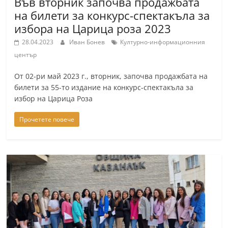
Във вторник започва продажбата
a
на билети за конкурс-спектакъла за
k
избора на Царица роза 2023
-
28.04.2023
Иван Бонев
Културно-информационния
b
център
g
От 02-ри май 2023 г., вторник, започва продажбата на
.
билети за 55-то издание на конкурс-спектакъла за
i
избор на Царица Роза
n
Прочетете повече
f
o
,
g
a
l
l
e