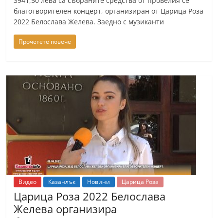
3941,50 лева са събраните средства от провелия се
благотворителен концерт, организиран от Царица Роза
2022 Белослава Желева. Заедно с музиканти
Прочетете повече
Видео
Казанлък
Новини
Царица Роза
Царица Роза 2022 Белослава
Желева организира