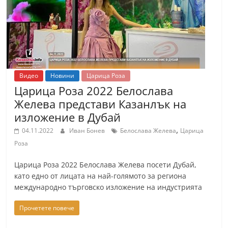
Видео
Новини
Царица Роза
Царица Роза 2022 Белослава
Желева представи Казанлък на
изложение в Дубай
,
04.11.2022
Иван Бонев
Белослава Желева
Царица
Роза
Царица Роза 2022 Белослава Желева посети Дубай,
като едно от лицата на най-голямото за региона
международно търговско изложение на индустрията
Прочетете повече