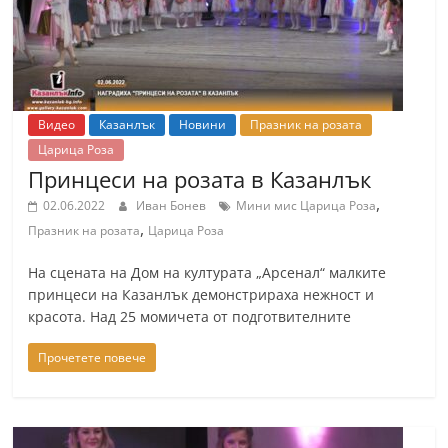
Видео
Казанлък
Новини
Празник на розата
Царица Роза
Принцеси на розата в Казанлък
,
02.06.2022
Иван Бонев
Мини мис Царица Роза
,
Празник на розата
Царица Роза
На сцената на Дом на културата „Арсенал“ малките
принцеси на Казанлък демонстрираха нежност и
красота. Над 25 момичета от подготвителните
Прочетете повече