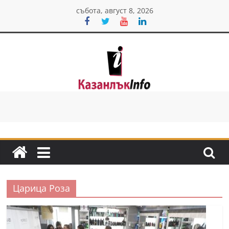
Skip
събота, август 8, 2026
to
content
Казанлък
инфо
Н
о
в
и
Царица Роза
н
и
о