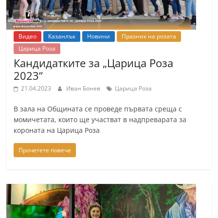
r
y
-
Видео
Казанлък
Новини
Празник на розата
Царица Роза
k
Кандидатките за „Царица Роза
a
2023“
z
21.04.2023
Иван Бонев
Царица Роза
a
n
В зала на Общината се проведе първата среща с
l
момичетата, които ще участват в надпреварата за
короната на Царица Роза
a
k
Прочетете повече
.
c
o
m