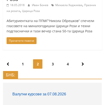
,
18.05.2018
Иван Бонев
Михаела Хаджиева
Празник
,
на розата
Царица Роза
Абитуриентката на ППМГ“Никола Обрешков“ спечели
гласовете на миналогодишни Царици Рози и техни
подгласнички и тази вечер стана 50-та Царица Роза
Прочетете повече
Навигация
1
2
3
4
БНБ: