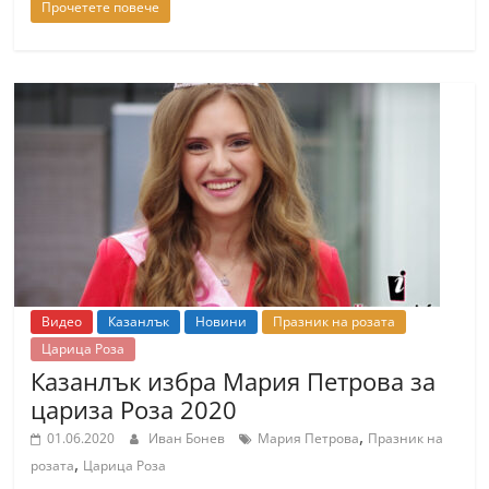
Прочетете повече
Видео
Казанлък
Новини
Празник на розата
Царица Роза
Казанлък избра Мария Петрова за
цариза Роза 2020
,
01.06.2020
Иван Бонев
Мария Петрова
Празник на
,
розата
Царица Роза