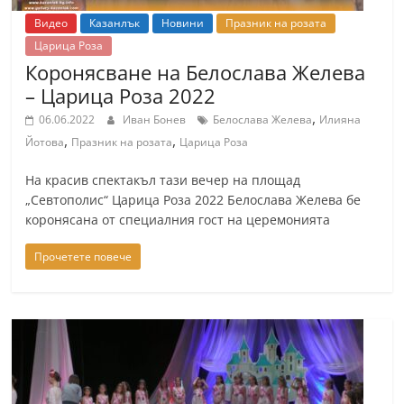
Видео
Казанлък
Новини
Празник на розата
Царица Роза
Коронясване на Белослава Желева
– Царица Роза 2022
,
06.06.2022
Иван Бонев
Белослава Желева
Илияна
,
,
Йотова
Празник на розата
Царица Роза
На красив спектакъл тази вечер на площад
„Севтополис“ Царица Роза 2022 Белослава Желева бе
коронясана от специалния гост на церемонията
Прочетете повече