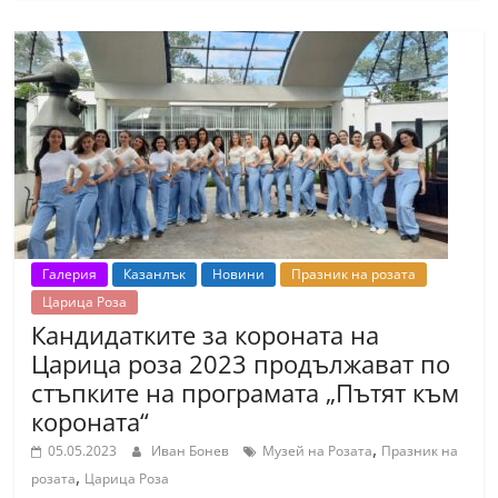
С
т
а
р
а
З
а
г
о
Галерия
Казанлък
Новини
Празник на розата
р
Царица Роза
Кандидатките за короната на
а
Царица роза 2023 продължават по
–
стъпките на програмата „Пътят към
k
короната“
a
,
05.05.2023
Иван Бонев
Музей на Розата
Празник на
z
,
розата
Царица Роза
a