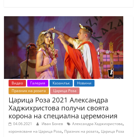
Видео
Галерия
Казанлък
Новини
Празник на розата
Царица Роза
Царица Роза 2021 Александра
Хаджихристова получи своята
корона на специална церемония
,
04.06.2021
Иван Бонев
Александра Хаджихристова
,
,
коронясване на Царица Роза
Празник на розата
Царица Роза