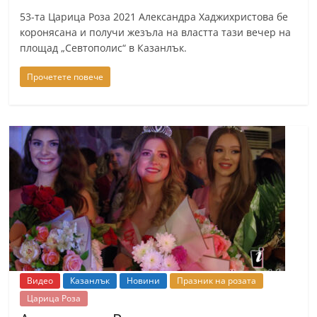
53-та Царица Роза 2021 Александра Хаджихристова бе
коронясана и получи жезъла на властта тази вечер на
площад „Севтополис“ в Казанлък.
Прочетете повече
Видео
Казанлък
Новини
Празник на розата
Царица Роза