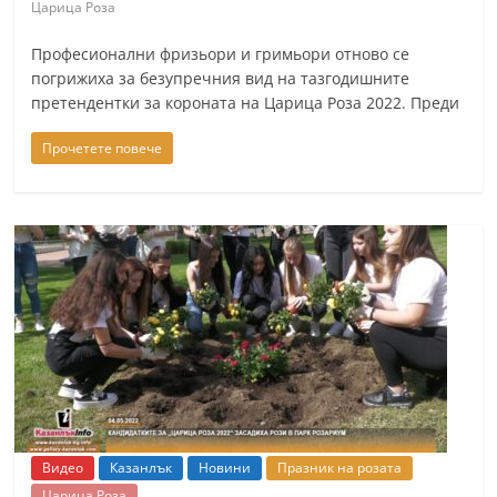
Царица Роза
Професионални фризьори и гримьори отново се
погрижиха за безупречния вид на тазгодишните
претендентки за короната на Царица Роза 2022. Преди
Прочетете повече
Видео
Казанлък
Новини
Празник на розата
Царица Роза