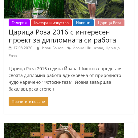
Галерия
Култура и изкуство
Новини
Царица Роза
Царица Роза 2016 с интересен
проект за дипломната си работа
,
17.08.2020
Иван Бонев
Йоана Шишкова
Царица
Роза
Царица Роза 2016 година Йоана Шишкова представя
своята дипломна работа вдъхновена от природното
чудо наречено “Фотосинтеза“. Йоана завършва
бакалавърска степен
Прочетете повече