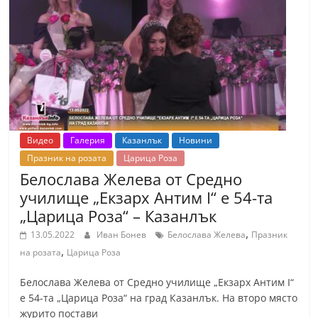
Видео
Галерия
Казанлък
Новини
Празник на розата
Царица Роза
Белослава Желева от Средно
училище „Екзарх Антим I“ е 54-та
„Царица Роза“ – Казанлък
,
13.05.2022
Иван Бонев
Белослава Желева
Празник
,
на розата
Царица Роза
Белослава Желева от Средно училище „Екзарх Антим I“
е 54-та „Царица Роза“ на град Казанлък. На второ място
журито постави