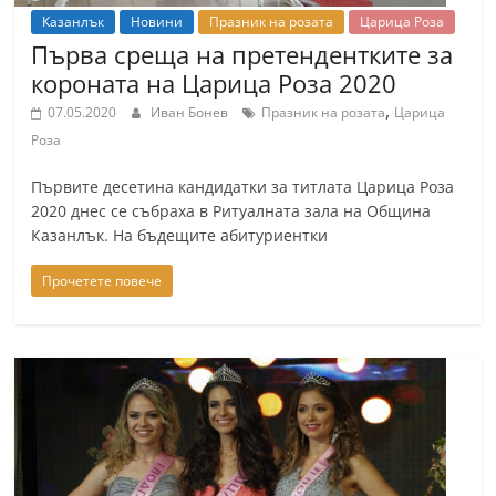
Казанлък
Новини
Празник на розата
Царица Роза
Първа среща на претендентките за
короната на Царица Роза 2020
,
07.05.2020
Иван Бонев
Празник на розата
Царица
Роза
Първите десетина кандидатки за титлата Царица Роза
2020 днес се събраха в Ритуалната зала на Община
Казанлък. На бъдещите абитуриентки
Прочетете повече