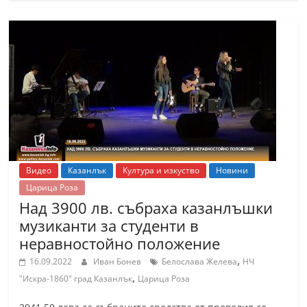
Видео
Казанлък
Култура и изкуство
Новини
Царица Роза
Над 3900 лв. събраха казанлъшки
музиканти за студенти в
неравностойно положение
,
16.09.2022
Иван Бонев
Белослава Желева
НЧ
,
"Искра-1860" град Казанлък
Царица Роза