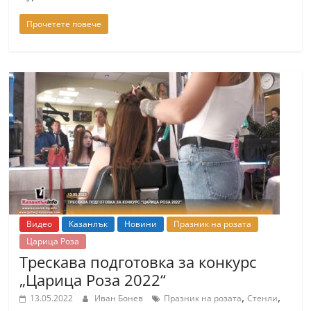
Прочетете повече
Видео
Казанлък
Новини
Празник на розата
Царица Роза
Трескава подготовка за конкурс
„Царица Роза 2022“
,
,
13.05.2022
Иван Бонев
Празник на розата
Стенли