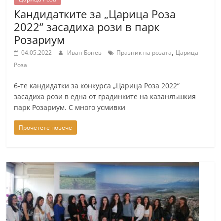
Кандидатките за „Царица Роза
2022“ засадиха рози в парк
Розариум
,
04.05.2022
Иван Бонев
Празник на розата
Царица
Роза
6-те кандидатки за конкурса „Царица Роза 2022“
засадиха рози в една от градинките на казанлъшкия
парк Розариум. С много усмивки
Прочетете повече