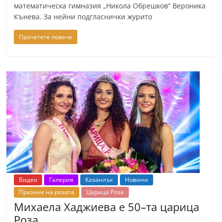
математическа гимназия „Никола Обрешков” Вероника
Кънева. За нейни подгласнички журито
Прочетете повече
Видео
Галерия
Казанлък
Новини
Празник на розата
Царица Роза
Михаела Хаджиева e 50–та царица
Роза