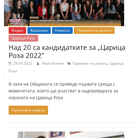
Видео
Казанлък
Новини
Празник на розата
Царица Роза
Над 20 са кандидатките за „Царица
Роза 2022“
,
29.04.2022
Иван Бонев
Празник на розата
Царица
Роза
В зала на Общината се проведе първата среща с
момичетата, които ще участват в надпреварата за
короната на Царица Роза
Прочетете повече