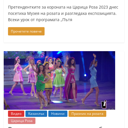
n
Претендентките за короната на Царица Роза 2023 днес
l
посетиха Музея на розата и разгледаха експозицията.
Всеки урок от програмата „Пътя
a
k
Прочетете повече
.
i
n
f
o
,
k
a
z
a
Видео
Казанлък
Новини
Празник на розата
n
Царица Роза
l