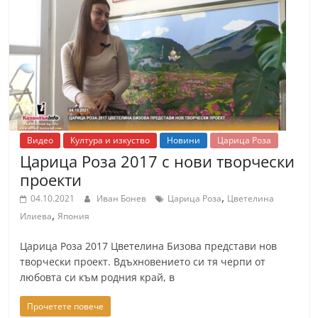
Видео
Култура и изкуство
Новини
Царица Роза
Царица Роза 2017 с нови творчески
проекти
,
04.10.2021
Иван Бонев
Царица Роза
Цветелина
,
Илиева
Япония
Царица Роза 2017 Цветелина Бизова представи нов
творчески проект. Вдъхновението си тя черпи от
любовта си към родния край, в
Прочетете повече