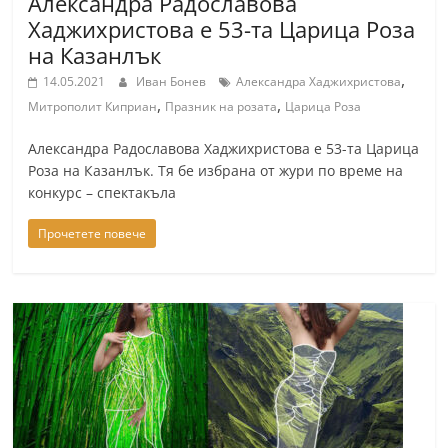
Александра Радославова
Хаджихристова е 53-та Царица Роза
на Казанлък
,
14.05.2021
Иван Бонев
Александра Хаджихристова
,
,
Митрополит Киприан
Празник на розата
Царица Роза
Александра Радославова Хаджихристова е 53-та Царица
Роза на Казанлък. Тя бе избрана от жури по време на
конкурс – спектакъла
Прочетете повече