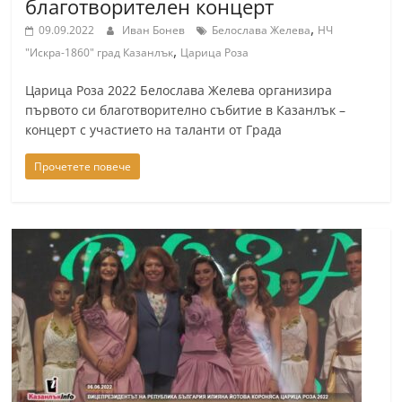
благотворителен концерт
,
09.09.2022
Иван Бонев
Белослава Желева
НЧ
,
"Искра-1860" град Казанлък
Царица Роза
Царица Роза 2022 Белослава Желева организира
първото си благотворително събитие в Казанлък –
концерт с участието на таланти от Града
Прочетете повече