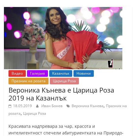
Видео
Галерия
Казанлък
Новини
Празник на розата
Царица Роза
Вероника Кънева е Царица Роза
2019 на Казанлък
,
18.05.2019
Иван Бонев
Вероника Кънева
Празник на
,
розата
Царица Роза
Красивата надпревара за чар, красота и
интелигентност спечели абитуриентката на Природо-