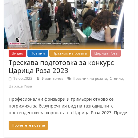
т
К
а
з
а
н
Видео
Новини
Празник на розата
Царица Роза
л
Трескава подготовка за конкурс
ъ
Царица Роза 2023
к
,
,
19.05.2023
Иван Бонев
Празник на розата
Стенли
и
Царица Роза
о
Професионални фризьори и гримьори отново се
б
погрижиха за безупречния вид на тазгодишните
л
претендентки за короната на Царица Роза 2023. Преди
а
Прочетете повече
с
т