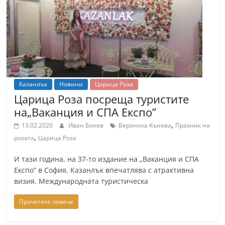
Казанлък
Новини
Царица Роза
Царица Роза посреща туристите
на„Ваканция и СПА Експо”
,
13.02.2020
Иван Бонев
Вероника Кънева
Празник на
,
розата
Царица Роза
И тази година, на 37-то издание на „Ваканция и СПА
Експо” в София, Казанлък впечатлява с атрактивна
визия. Международната туристическа
Прочетете повече