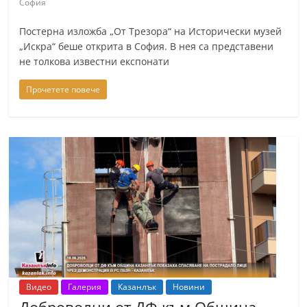
София
Постерна изложба „От Трезора“ на Исторически музей
„Искра“ беше открита в София. В нея са представени
не толкова известни експонати
Прочетете повече
Видео
Галерия
Казанлък
Новини