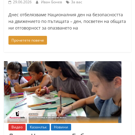
29.06.2026
Иван Бонев
За вас
a
k
Днес отбелязваме Националния ден на безопасността
на движението по пътищата – ден, посветен на общата
-
ни отговорност за опазването на
b
g
Прочетете повече
.
i
n
f
o
,
g
a
l
l
Видео
Казанлък
Новини
e