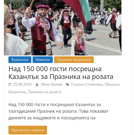
Казанлък
Новини
Празник на розата
Над 150 000 гости посрещна
Казанлък за Празника на розата
,
25.06.2026
Иван Бонев
Галина Стоянова
Община
,
Казанлък
Празник на розата
Над 150 000 гости е посрещнал Казанлък за
тазгодишния Празник на розата. Това показват
данните за нощувките и посещенията на
Прочетете повече