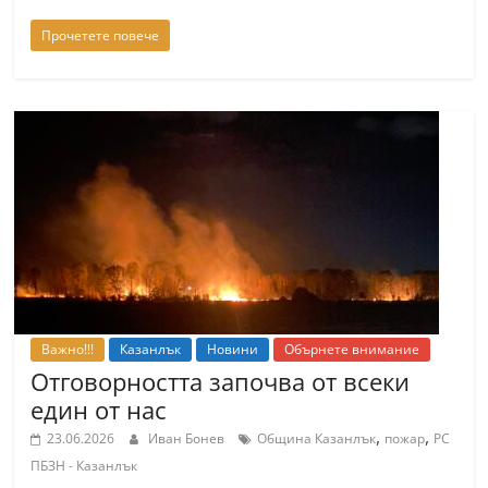
Прочетете повече
Важно!!!
Казанлък
Новини
Обърнете внимание
Отговорността започва от всеки
един от нас
,
,
23.06.2026
Иван Бонев
Община Казанлък
пожар
РС
ПБЗН - Казанлък