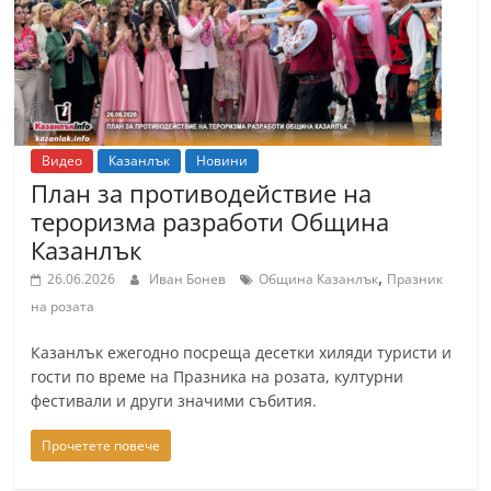
Видео
Казанлък
Новини
План за противодействие на
тероризма разработи Община
Казанлък
,
26.06.2026
Иван Бонев
Община Казанлък
Празник
на розата
Казанлък ежегодно посреща десетки хиляди туристи и
гости по време на Празника на розата, културни
фестивали и други значими събития.
Прочетете повече