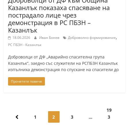
Доброволци от ДФ към Община
Казанлък показаха спасяване на
пострадало лице чрез
демонстрация в РС ПБЗН –
Казанлък
,
18.06.2026
Иван Бонев
Доброволно формирование
РС ПБЗН - Казанлък
Доброволци от ДФ „Аварийно спасителна група
Казанлък“, заедно със служители на РСПБЗН Казанлък
изпълниха демонстрация по спускане на спасители до
Прочетете повече
Навигация
19
1
2
3
…
3