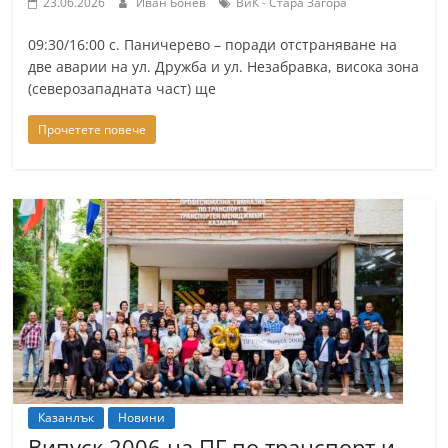
23.06.2026
Иван Бонев
ВиК - Стара Загора
09:30/16:00 с. Паничерево – поради отстраняване на
две аварии на ул. Дружба и ул. Незабравка, висока зона
(северозападната част) ще
Прочетете повече
Казанлък
Новини
Випуск 2006 на ПГ по транспорт и