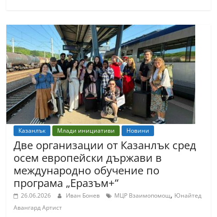
Казанлък
Млади инициативи
Новини
Две организации от Казанлък сред
осем европейски държави в
международно обучение по
програма „Еразъм+“
,
26.06.2026
Иван Бонев
МЦР Взаимопомощ
Юнайтед
Авангард Артист