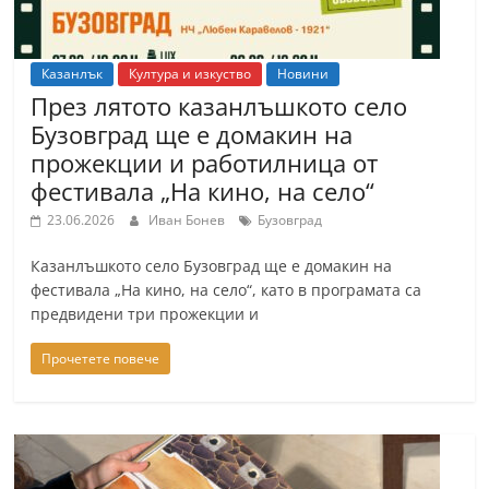
Казанлък
Култура и изкуство
Новини
През лятото казанлъшкото село
Бузовград ще е домакин на
прожекции и работилница от
фестивала „На кино, на село“
23.06.2026
Иван Бонев
Бузовград
Казанлъшкото село Бузовград ще е домакин на
фестивала „На кино, на село“, като в програмата са
предвидени три прожекции и
Прочетете повече