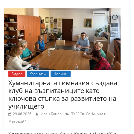
С
т
а
р
а
З
а
г
о
Видео
Казанлък
Новини
р
Хуманитарната гимназия създава
клуб на възпитаниците като
а
ключова стъпка за развитието на
–
училището
k
a
29.06.2026
Иван Бонев
ПХГ "Св. Св. Кирил и
Методий"
z
a
Хуманитарна гимназия „Св. св. Кирил и Методий“ в