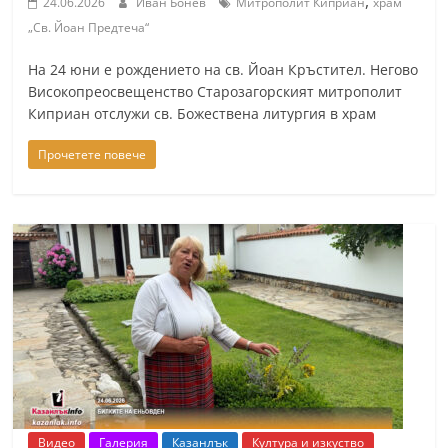
,
24.06.2026
Иван Бонев
Митрополит Киприан
храм
„Св. Йоан Предтеча“
На 24 юни е рождението на св. Йоан Кръстител. Негово
Високопреосвещенство Старозагорският митрополит
Киприан отслужи св. Божествена литургия в храм
Прочетете повече
Видео
Галерия
Казанлък
Култура и изкуство