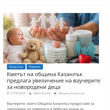
Казанлък
Новини
Кметът на община Казанлък
предлага увеличение на ваучерите
за новородени деца
25.06.2026
Иван Бонев
Община Казанлък
Ваучерите, които Община Казанлък предоставя за
закупуване на памперси и бебешка храна за