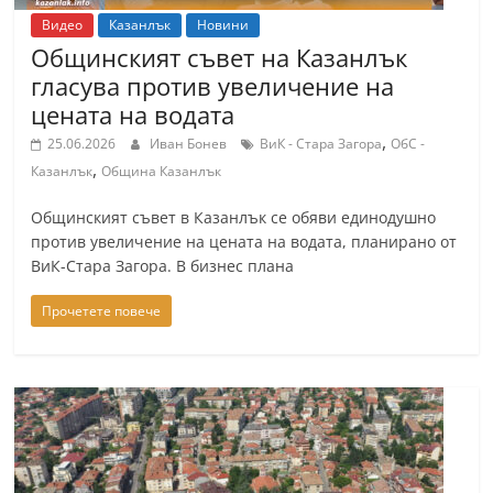
Видео
Казанлък
Новини
Общинският съвет на Казанлък
гласува против увеличение на
цената на водата
,
25.06.2026
Иван Бонев
ВиК - Стара Загора
ОбС -
,
Казанлък
Община Казанлък
Общинският съвет в Казанлък се обяви единодушно
против увеличение на цената на водата, планирано от
ВиК-Стара Загора. В бизнес плана
Прочетете повече