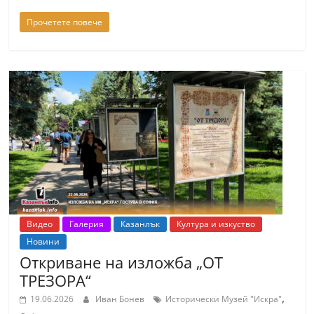
Прочетете повече
Видео
Галерия
Казанлък
Култура и изкуство
Новини
Откриване на изложба „ОТ
ТРЕЗОРА“
,
19.06.2026
Иван Бонев
Исторически Музей "Искра"