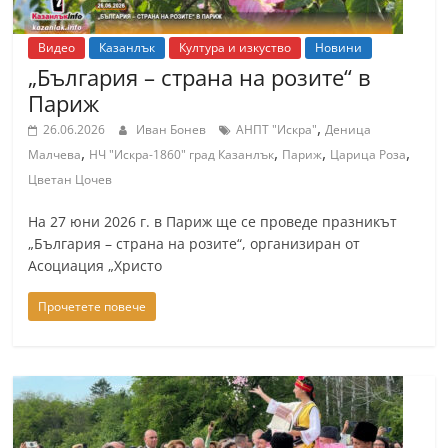
Видео
Казанлък
Култура и изкуство
Новини
„България – страна на розите“ в
Париж
,
26.06.2026
Иван Бонев
АНПТ "Искра"
Деница
,
,
,
,
Малчева
НЧ "Искра-1860" град Казанлък
Париж
Царица Роза
Цветан Цочев
На 27 юни 2026 г. в Париж ще се проведе празникът
„България – страна на розите“, организиран от
Асоциация „Христо
Прочетете повече