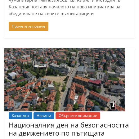
n
Казанлък поставя началото на нова инициатива за
обединяване на своите възпитаници и
l
a
Прочетете повече
k
.
i
n
f
o
,
k
a
z
Казанлък
Новини
Обърнете внимание
a
Националния ден на безопасността
n
на движението по пътищата
l