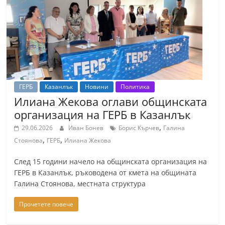
т
К
а
з
а
н
ГЕРБ
Казанлък
Новини
Политика
л
Илиана Жекова оглави общинската
ъ
организация на ГЕРБ в Казанлък
к
,
29.06.2026
Иван Бонев
Борис Кърчев
Галина
и
,
,
Стоянова
ГЕРБ
Илиана Жекова
о
След 15 години начело на общинската организация на
б
ГЕРБ в Казанлък, ръководена от кмета на общината
л
Галина Стоянова, местната структура
а
Прочетете повече
с
т