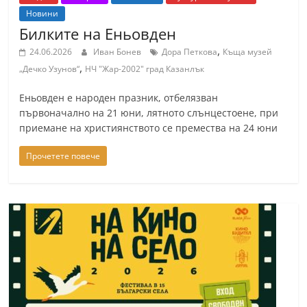
Новини
Билките на Еньовден
,
24.06.2026
Иван Бонев
Дора Петкова
Къща музей
,
„Дечко Узунов“
НЧ "Жар-2002" град Казанлък
Еньовден е народен празник, отбелязван
първоначално на 21 юни, лятното слънцестоене, при
приемане на християнството се премества на 24 юни
Прочетете повече