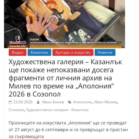
Видео
Казанлък
Култура и изкуство
Новини
Художествена галерия – Казанлък
ще покаже непоказвани досега
фрагменти от личния архив на
Милев по време на „Аполония“
2026 в Созопол
,
,
23.06.2026
Иван Бонев
Аполония
Иван Милев
,
Созопол
Художествена галерия - Казанлък
Празниците на изкуствата „Аполония“ ще се проведат
от 27 август до 6 септември и се превръщат в пристан
за съкровищата