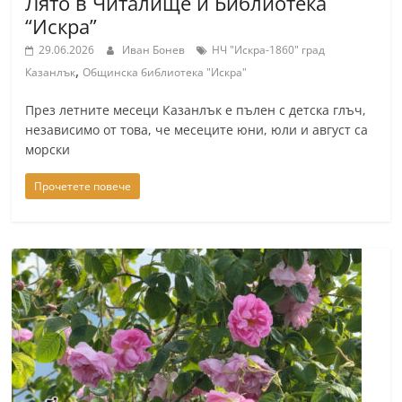
Лято в Читалище и Библиотека
r
“Искра”
y
29.06.2026
Иван Бонев
НЧ "Искра-1860" град
-
,
Казанлък
Общинска библиотека "Искра"
k
През летните месеци Казанлък е пълен с детска глъч,
a
независимо от това, че месеците юни, юли и август са
z
морски
a
Прочетете повече
n
l
a
k
.
c
o
m