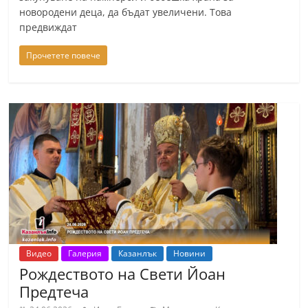
новородени деца, да бъдат увеличени. Това
предвиждат
Прочетете повече
Видео
Галерия
Казанлък
Новини
Рождеството на Свети Йоан
Предтеча