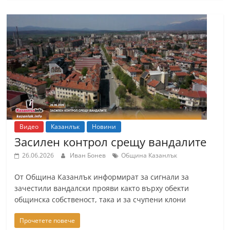
Видео
Казанлък
Новини
Засилен контрол срещу вандалите
26.06.2026
Иван Бонев
Община Казанлък
От Община Казанлък информират за сигнали за
зачестили вандалски прояви както върху обекти
общинска собственост, така и за счупени клони
Прочетете повече