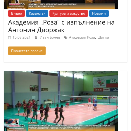
r
y
Видео
Казанлък
Култура и изкуство
Новини
Академия „Роза“ с изпълнение на
-
Антонин Дворжак
k
,
15.08.2021
Иван Бонев
Академия Роза
Шипка
a
z
Прочетете повече
a
n
l
a
k
.
c
o
m