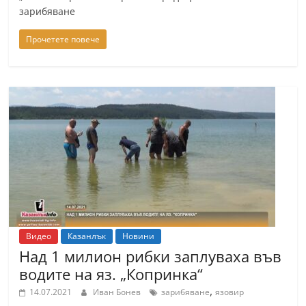
зарибяване
Прочетете повече
Видео
Казанлък
Новини
Над 1 милион рибки заплуваха във
водите на яз. „Копринка“
,
14.07.2021
Иван Бонев
зарибяване
язовир