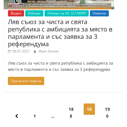
Видео
Избори
Избори за НС (27-МИР)
Новини
Ляв съюз за чиста и свята
република с амбицията за място в
парламента и със заявка за 3
референдума
08.07.2021
Иван Бонев
Ляв съюз за чиста и свята република с амбицията за
място в парламента и със заявка за 3 референдума
Прочетете повече
Навигация
18
18
19
1
…
8
9
0