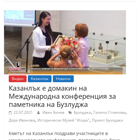
Видео
Казанлък
Новини
Казанлък е домакин на
Международна конференция за
паметника на Бузлуджа
,
,
22.07.2021
Иван Бонев
Бузлуджа
Галина Стоянова
,
,
Дора Иванова
Исторически Музей "Искра"
Проект Бузлуджа
Кметът на Казанлък поздрави участниците в