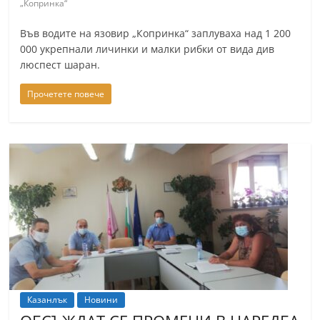
„Копринка“
Във водите на язовир „Копринка“ заплуваха над 1 200
000 укрепнали личинки и малки рибки от вида див
люспест шаран.
Прочетете повече
Казанлък
Новини