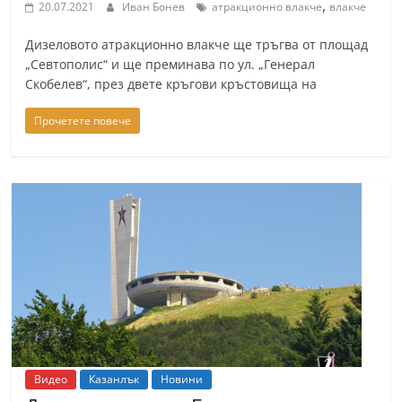
,
20.07.2021
Иван Бонев
атракционно влакче
влакче
Дизеловото атракционно влакче ще тръгва от площад
„Севтополис“ и ще преминава по ул. „Генерал
Скобелев“, през двете кръгови кръстовища на
Прочетете повече
Видео
Казанлък
Новини