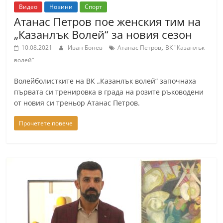
Видео
Новини
Спорт
Атанас Петров пое женския тим на
„Казанлък Волей“ за новия сезон
,
10.08.2021
Иван Бонев
Атанас Петров
ВК "Казанлък
волей"
Волейболистките на ВК „Казанлък волей“ започнаха
първата си тренировка в града на розите ръководени
от новия си треньор Атанас Петров.
Прочетете повече