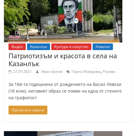
Видео
Казанлък
Култура и изкуство
Новини
Патриотизъм и красота в села на
Казанлък
,
27.07.2021
Иван Бонев
Горно Изворово
Розово
За 184-та годишнина от рождението на Васил Левски
(18 юли), неговият образ се появи на една от стените
на трафопост
Прочетете повече