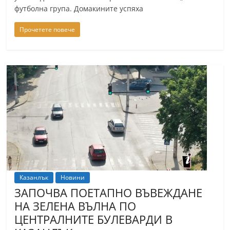
футболна група. Домакините успяха
n
l
Прочетете повече
a
k
.
i
n
f
o
,
k
a
Казанлък
Новини
z
ЗАПОЧВА ПОЕТАПНО ВЪВЕЖДАНЕ
a
НА ЗЕЛЕНА ВЪЛНА ПО
n
ЦЕНТРАЛНИТЕ БУЛЕВАРДИ В
l