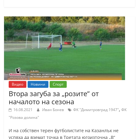
С
т
а
р
а
З
а
г
о
р
Видео
Новини
Спорт
Втора загуба за „розите“ от
а
началото на сезона
–
,
k
16.08.2021
Иван Бонев
ФК "Димитровград 1947"
ФК
"Розова долина"
a
z
И на собствен терен футболистите на Казанлък не
a
успяха да вземат точка в Третата югоизточна „В“