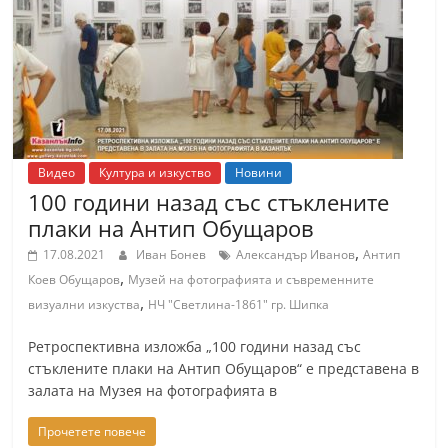
т
К
а
з
а
н
Видео
Култура и изкуство
Новини
л
100 години назад със стъклените
ъ
плаки на Антип Обущаров
к
,
17.08.2021
Иван Бонев
Александър Иванов
Антип
и
,
Коев Обущаров
Музей на фотографията и съвременните
о
,
визуални изкуства
НЧ "Светлина-1861" гр. Шипка
б
Ретроспективна изложба „100 години назад със
л
стъклените плаки на Антип Обущаров“ е представена в
а
залата на Музея на фотографията в
с
Прочетете повече
т