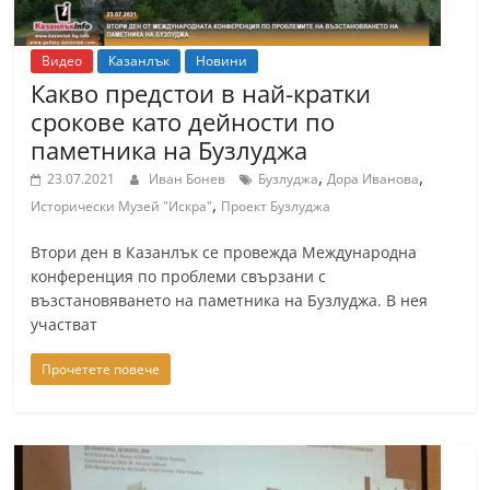
Видео
Казанлък
Новини
Какво предстои в най-кратки
срокове като дейности по
паметника на Бузлуджа
,
,
23.07.2021
Иван Бонев
Бузлуджа
Дора Иванова
,
Исторически Музей "Искра"
Проект Бузлуджа
Втори ден в Казанлък се провежда Международна
конференция по проблеми свързани с
възстановяването на паметника на Бузлуджа. В нея
участват
Прочетете повече