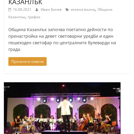
КАЗАНЛЪК
a
,
16.08.2021
Иван Бонев
зелена вълна
Община
k
,
Казанлък
трафик
-
Община Казанлък започва поетапно дейности по
b
пренастройка на девет световарни уредби и един
g
пешеходен светофар по централните булеварди на
.
града.
i
Прочетете повече
n
f
o
,
g
a
l
l
e