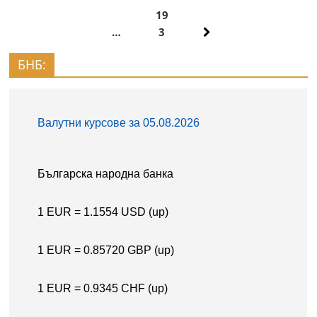
19
…
3
БНБ: