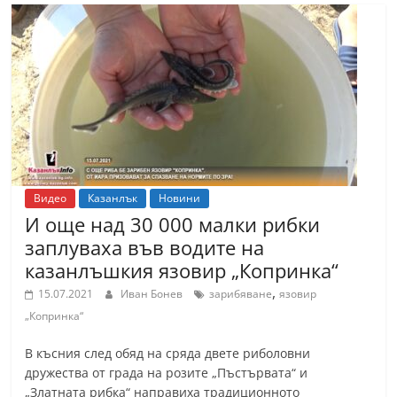
Видео
Казанлък
Новини
И още над 30 000 малки рибки
заплуваха във водите на
казанлъшкия язовир „Копринка“
,
15.07.2021
Иван Бонев
зарибяване
язовир
„Копринка“
В късния след обяд на сряда двете риболовни
дружества от града на розите „Пъстървата“ и
„Златната рибка“ направиха традиционното