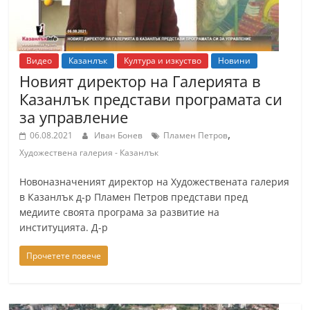
Видео
Казанлък
Култура и изкуство
Новини
Новият директор на Галерията в
Казанлък представи програмата си
за управление
,
06.08.2021
Иван Бонев
Пламен Петров
Художествена галерия - Казанлък
Новоназначеният директор на Художествената галерия
в Казанлък д-р Пламен Петров представи пред
медиите своята програма за развитие на
институцията. Д-р
Прочетете повече