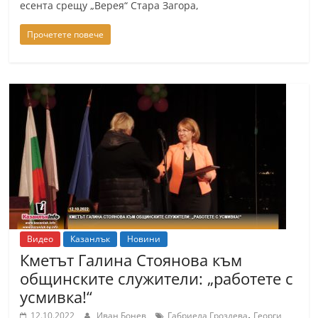
есента срещу „Верея“ Стара Загора,
Прочетете повече
Видео
Казанлък
Новини
Кметът Галина Стоянова към
общинските служители: „работете с
усмивка!“
,
12.10.2022
Иван Бонев
Габриела Гроздева
Георги