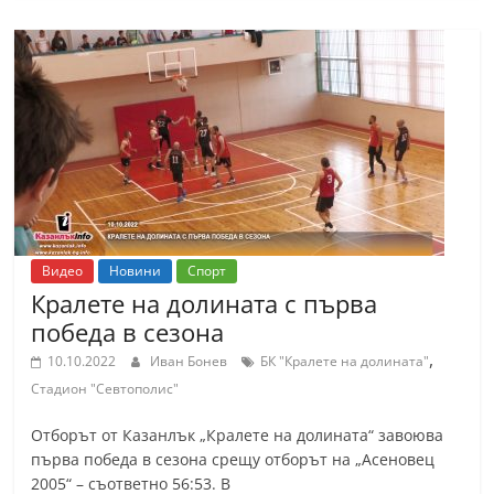
Видео
Новини
Спорт
Кралете на долината с първа
победа в сезона
,
10.10.2022
Иван Бонев
БК "Кралете на долината"
Стадион "Севтополис"
Отборът от Казанлък „Кралете на долината“ завоюва
първа победа в сезона срещу отборът на „Асеновец
2005“ – съответно 56:53. В