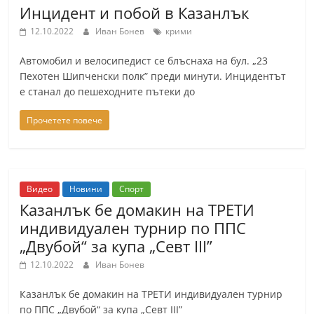
Инцидент и побой в Казанлък
12.10.2022
Иван Бонев
крими
Автомобил и велосипедист се блъснаха на бул. „23
Пехотен Шипченски полк” преди минути. Инцидентът
е станал до пешеходните пътеки до
Прочетете повече
Видео
Новини
Спорт
Казанлък бе домакин на ТРЕТИ
индивидуален турнир по ППС
„Двубой“ за купа „Севт III”
12.10.2022
Иван Бонев
Казанлък бе домакин на ТРЕТИ индивидуален турнир
по ППС „Двубой“ за купа „Севт III”