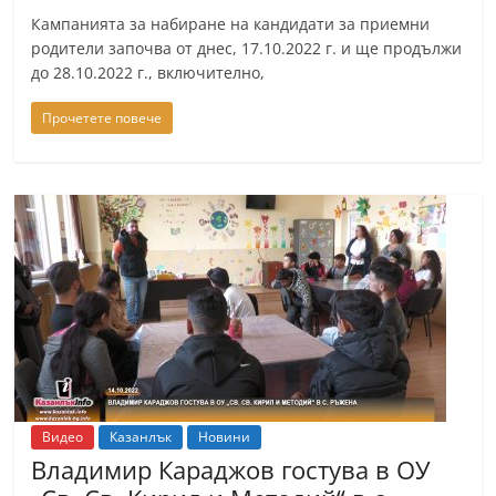
a
Кампанията за набиране на кандидати за приемни
родители започва от днес, 17.10.2022 г. и ще продължи
k
до 28.10.2022 г., включително,
-
b
Прочетете повече
g
.
i
n
f
o
,
g
a
l
Видео
Казанлък
Новини
l
Владимир Караджов гостува в ОУ
e