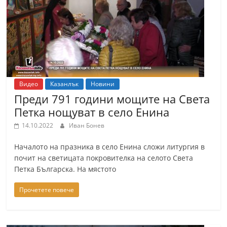
Видео
Казанлък
Новини
Преди 791 години мощите на Света
Петка нощуват в село Енина
14.10.2022
Иван Бонев
Началото на празника в село Енина сложи литургия в
почит на светицата покровителка на селото Света
Петка Българска. На мястото
Прочетете повече