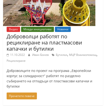
Видео
Млади инициативи
Новини
Доброволци работят по
рециклиране на пластмасови
капачки и бутилки
,
,
11.10.2022
Иван Бонев
Бутилки
МЦР Взаимопомощ
Рециклиране
Доброволците по проект на програма „Европейски
корпус за солидарност” работят по разделно
събирането на отпадъци от пластмасови капачки и
бутилки
Прочетете повече