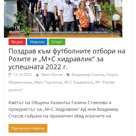
Видео
Новини
Спорт
Поздрав към футболните отбори на
Розите и „М+С хидравлик“ за
успешната 2022 г.
,
13.10.2022
Иван Бонев
Владимир Спасов
Георги
,
,
,
Мермеклиев
Иван Търпанов
М+С Хидравлик
ФК "Розова
долина"
Кметът на Община Казанлък Галина Стоянова и
прокуристът на „М+С Хидравлик” АД инж.Владимир
Спасов събраха на празничен обяд играчите на
Прочетете повече