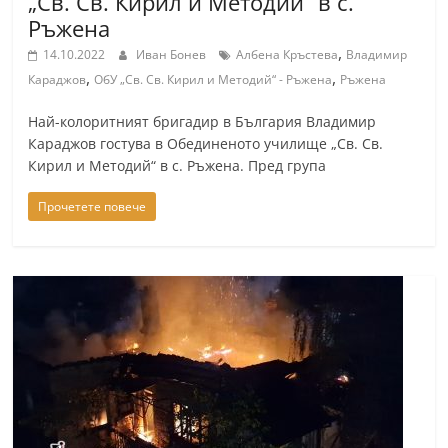
„Св. Св. Кирил и Методий“ в с.
r
Ръжена
y
,
14.10.2022
Иван Бонев
Албена Кръстева
Владимир
-
,
,
Караджов
ОбУ „Св. Св. Кирил и Методий“ - Ръжена
Ръжена
k
Най-колоритният бригадир в България Владимир
a
Караджов гостува в Обединеното училище „Св. Св.
z
Кирил и Методий“ в с. Ръжена. Пред група
a
Прочетете повече
n
l
a
k
.
c
o
m