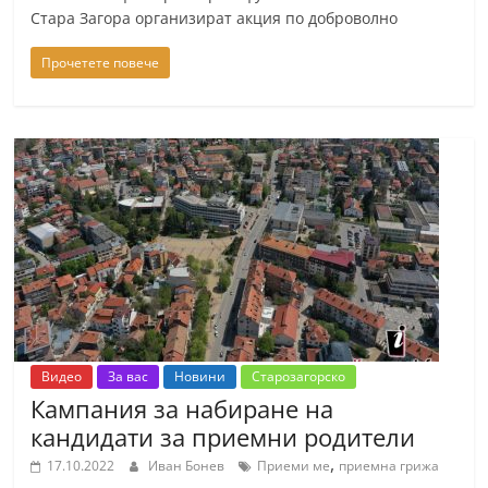
Стара Загора организират акция по доброволно
n
l
Прочетете повече
a
k
.
i
n
f
o
,
k
a
Видео
За вас
Новини
Старозагорско
z
Кампания за набиране на
a
кандидати за приемни родители
n
,
17.10.2022
Иван Бонев
Приеми ме
приемна грижа
l