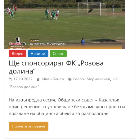
т
К
а
з
а
н
Видео
Новини
Спорт
л
Ще спонсорират ФК „Розова
ъ
долина”
к
,
17.10.2022
Иван Бонев
Георги Мермеклиев
ФК
и
"Розова долина"
о
На извънредна сесия, Общински съвет – Казанлък
б
прие решение за учредяване безвъзмездно право на
л
ползване на общински обекти за разполагане
а
Прочетете повече
с
т