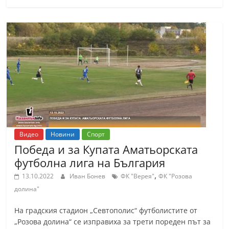
Видео
Новини
Спорт
Победа и за Купата Аматьорската
футболна лига на България
,
13.10.2022
Иван Бонев
ФК "Верея"
ФК "Розова
долина"
На градския стадион „Севтополис“ футболистите от
„Розова долина“ се изправиха за трети пореден път за