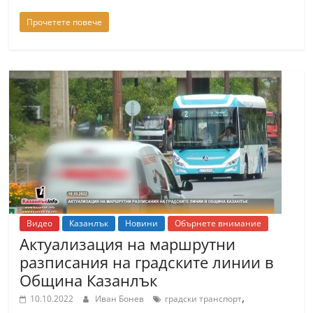
Прочетете повече
Видео
Казанлък
Новини
Обърнете внимание
Актуализация на маршрутни
разписания на градските линии в
Община Казанлък
,
10.10.2022
Иван Бонев
градски транспорт