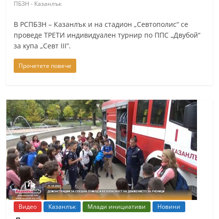
ПБЗН - Казанлък
В РСПБЗН – Казанлък и на стадион „Севтополис“ се
проведе ТРЕТИ индивидуален турнир по ППС „Двубой“
за купа „Севт III”.
Прочетете повече
Видео
Казанлък
Млади инициативи
Новини