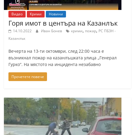
Видео
Крими
Новини
Горя имот в центъра на Казанлък
,
,
14.10.2022
Иван Бонев
крими
пожар
РС ПБЗН -
Казанлък
Вечерта на 13-ти октомври, след 22:00 часа е
възникнал пожар на казанлъшката улица „Генерал
Гурко“. На мястото на инцидента незабавно
Прочетете повече