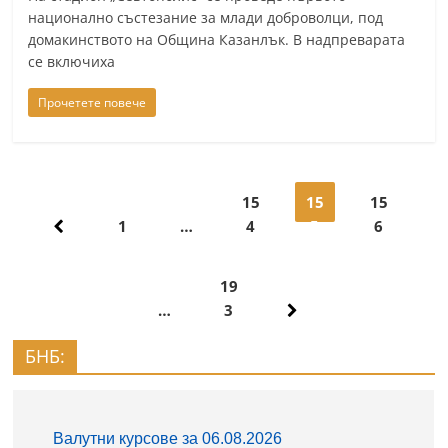
национално състезание за млади доброволци, под
домакинството на Община Казанлък. В надпреварата
се включиха
Прочетете повече
Навигация
15
15
15
1
…
4
5
6
19
…
3
БНБ: