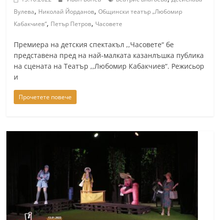
,
,
Вулева
Николай Йорданов
Общински театър „Любомир
,
,
Кабакчиев“
Петър Петров
Часовете
Премиера на детския спектакъл ,,Часовете“ бе
представена пред на най-малката казанлъшка публика
на сцената на Театър ,,Любомир Кабакчиев“. Режисьор
и
Прочетете повече