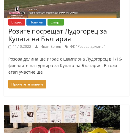
Видео
Новини
Спорт
Розите посрещат Лудогорец за
Купата на България
11.10.2022
Иван Бонев
ФК "Розова долина"
Розова долина ще играе с шампиона Лудогорец в 1/16-
финалите на турнира за Купата на България. В този
етап участие ще
Прочетете повече