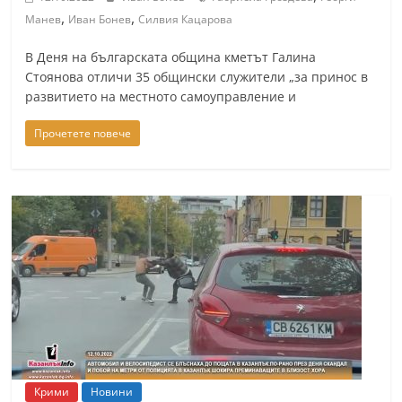
,
,
Манев
Иван Бонев
Силвия Кацарова
В Деня на българската община кметът Галина
Стоянова отличи 35 общински служители „за принос в
развитието на местното самоуправление и
Прочетете повече
Крими
Новини