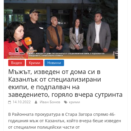
Видео
Крими
Новини
Мъжът, изведен от дома си в
Казанлък от специализирани
екипи, е подпалвач на
заведението, горяло вчера сутринта
14.10.2022
Иван Бонев
крими
В Районната прокуратура в Стара Загора спрямо 46-
годишния мъж от Казанлък, който вчера беше изведен
от специални полицейски части от