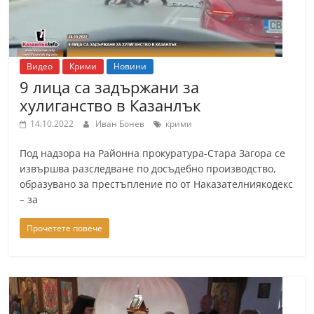
Видео
Крими
Новини
9 лица са задържани за
хулиганство в Казанлък
14.10.2022
Иван Бонев
крими
Под надзора на Районна прокуратура-Стара Загора се
извършва разследване по досъдебно производство,
образувано за престъпление по от Наказателниякодекс
– за
Прочетете повече