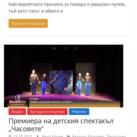
Най-вероятната причина за пожара е умишлен палеж,
тъй като токът в обекта е
Прочетете повече
Видео
Култура и изкуство
Новини
Премиера на детския спектакъл
„Часовете“
,
13.10.2022
Иван Бонев
Беатрис Благоева
Десислава