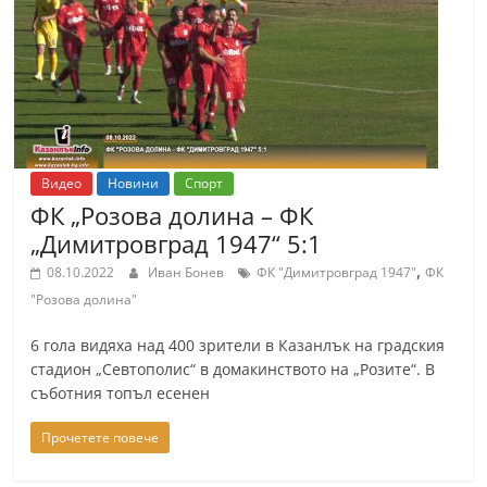
Видео
Новини
Спорт
ФК „Розова долина – ФК
„Димитровград 1947“ 5:1
,
08.10.2022
Иван Бонев
ФК "Димитровград 1947"
ФК
"Розова долина"
6 гола видяха над 400 зрители в Казанлък на градския
стадион „Севтополис“ в домакинството на „Розите“. В
съботния топъл есенен
Прочетете повече