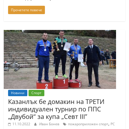
Прочетете повече
Новини
Спорт
Казанлък бе домакин на ТРЕТИ
индивидуален турнир по ППС
„Двубой“ за купа „Севт III”
,
11.10.2022
Иван Бонев
пожароприложен спорт
РС