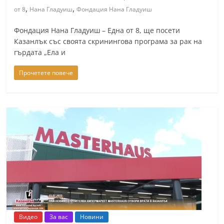
,
,
от 8
Нана Гладуиш
Фондация Нана Гладуиш
Фондация Нана Гладуиш – Една от 8, ще посети
Казанлък със своята скринингова програма за рак на
гърдата „Ела и
Прочетете повече
Видео
За вас
Новини