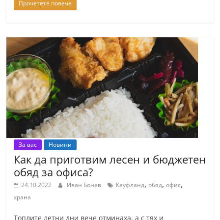
Прочетете повече
n
l
a
k
.
i
n
f
o
,
За вас
Новини
k
Как да приготвим лесен и бюджетен
a
обяд за офиса?
z
,
,
,
24.10.2022
Иван Бонев
Кауфланд
обяд
офис
a
храна
n
l
Топлите летни дни вече отминаха, а с тях и