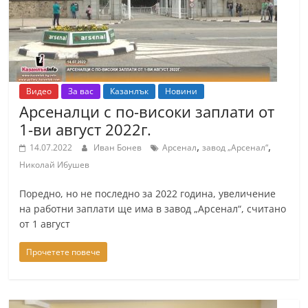
Видео
За вас
Казанлък
Новини
Арсеналци с по-високи заплати от
1-ви август 2022г.
,
,
14.07.2022
Иван Бонев
Арсенал
завод „Арсенал“
Николай Ибушев
Поредно, но не последно за 2022 година, увеличение
на работни заплати ще има в завод „Арсенал“, считано
от 1 август
Прочетете повече