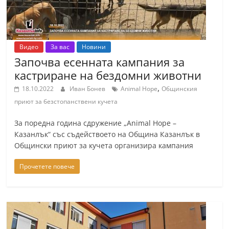
Видео
За вас
Новини
Започва есенната кампания за
кастриране на бездомни животни
,
18.10.2022
Иван Бонев
Animal Hope
Общинския
приют за безстопанствени кучета
За поредна година сдружение „Animal Hope –
Казанлък“ със съдействоето на Община Казанлък в
Общински приют за кучета организира кампания
Прочетете повече