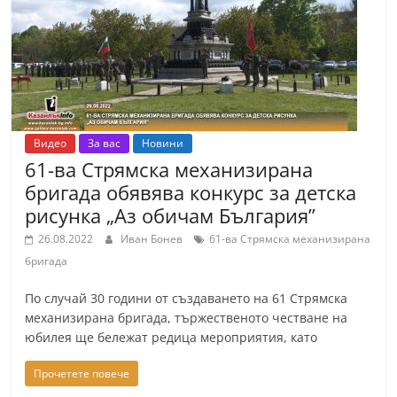
Видео
За вас
Новини
61-ва Стрямска механизирана
бригада обявява конкурс за детска
рисунка „Аз обичам България”
26.08.2022
Иван Бонев
61-ва Стрямска механизирана
бригада
По случай 30 години от създаването на 61 Стрямска
механизирана бригада, тържественото честване на
юбилея ще бележат редица мероприятия, като
Прочетете повече