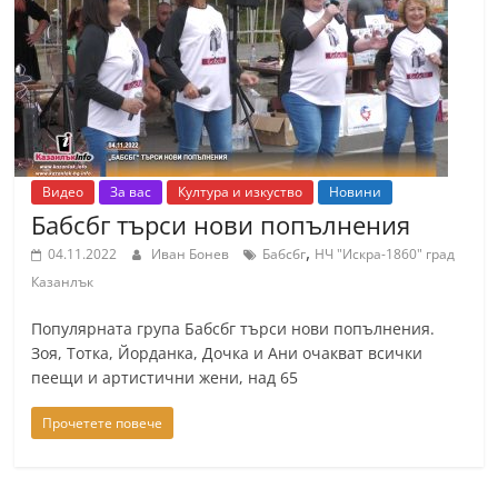
т
К
а
з
а
н
Видео
За вас
Култура и изкуство
Новини
л
Бабсбг търси нови попълнения
ъ
,
04.11.2022
Иван Бонев
Бабсбг
НЧ "Искра-1860" град
к
Казанлък
и
Популярната група Бабсбг търси нови попълнения.
о
Зоя, Тотка, Йорданка, Дочка и Ани очакват всички
б
пеещи и артистични жени, над 65
л
а
Прочетете повече
с
т