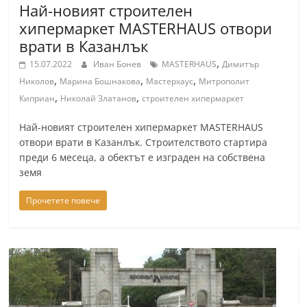
Най-новият строителен
хипермаркет MASTERHAUS отвори
врати в Казанлък
,
15.07.2022
Иван Бонев
MASTERHAUS
Димитър
,
,
,
Николов
Марина Бошнакова
Мастерхаус
Митрополит
,
,
Киприан
Николай Златанов
строителен хипермаркет
Най-новият строителен хипермаркет MASTERHAUS
отвори врати в Казанлък. Строителството стартира
преди 6 месеца, а обектът е изграден на собствена
земя
Прочетете повече