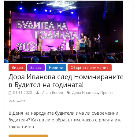
С
т
а
р
а
З
а
г
Видео
За вас
Новини
Обърнете внимание
о
Дора Иванова след Номинираните
р
в Будител на годината!
а
,
01.11.2022
Иван Бонев
Дора Иванова
Проект
–
Бузлуджа
k
В Деня на народните будители има ли съвременни
a
будители? Какъв ли е образът им, каква е ролята им,
z
какво точно
a