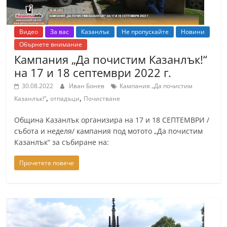
Видео
За вас
Казанлък
Не пропускайте
Новини
Обърнете внимание
Кампания „Да почистим Казанлък!“
на 17 и 18 септември 2022 г.
30.08.2022
Иван Бонев
Кампания „Да почистим
,
,
Казанлък!“
отпадъци
Почистване
Община Казанлък организира на 17 и 18 СЕПТЕМВРИ /
събота и неделя/ кампания под мотото „Да почистим
Казанлък“ за събиране на:
Прочетете повече