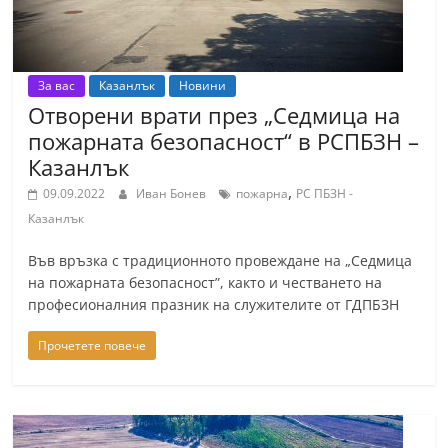
За вас
Казанлък
Новини
Отворени врати през „Седмица на
пожарната безопасност“ в РСПБЗН –
Казанлък
,
09.09.2022
Иван Бонев
пожарна
РС ПБЗН -
Казанлък
Във връзка с традиционното провеждане на „Седмица
на пожарната безопасност”, както и честването на
професионалния празник на служителите от ГДПБЗН
Прочетете повече