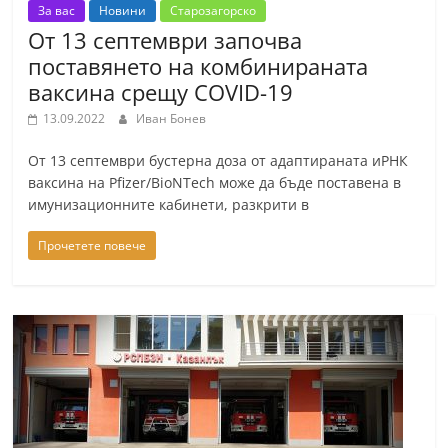
За вас
Новини
Старозагорско
От 13 септември започва
поставянето на комбинираната
ваксина срещу COVID-19
13.09.2022
Иван Бонев
От 13 септември бустерна доза от адаптираната иРНК
ваксина на Pfizer/BioNTech може да бъде поставена в
имунизационните кабинети, разкрити в
Прочетете повече