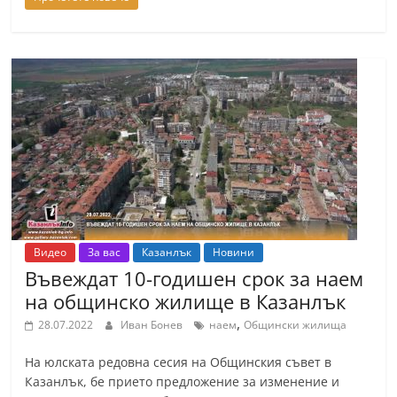
Видео
За вас
Казанлък
Новини
Въвеждат 10-годишен срок за наем
на общинско жилище в Казанлък
,
28.07.2022
Иван Бонев
наем
Общински жилища
На юлската редовна сесия на Общинския съвет в
Казанлък, бе прието предложение за изменение и