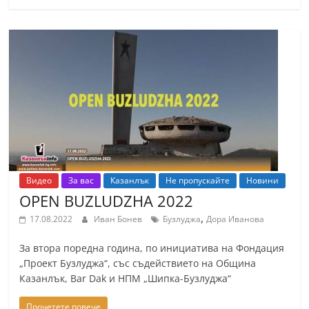
Видео
За вас
Казанлък
Не пропускайте
Новини
OPEN BUZLUDZHA 2022
,
17.08.2022
Иван Бонев
Бузлуджа
Дора Иванова
За втора поредна година, по инициатива на Фондация
„Проект Бузлуджа“, със съдействието на Община
Казанлък, Bar Dak и НПМ „Шипка-Бузлуджа“
Прочетете повече