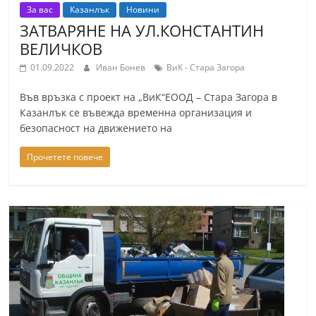
За вас
Казанлък
Новини
ЗАТВАРЯНЕ НА УЛ.КОНСТАНТИН
ВЕЛИЧКОВ
01.09.2022
Иван Бонев
ВиК - Стара Загора
Във връзка с проект на „ВиК“ЕООД – Стара Загора в
Казанлък се въвежда временна организация и
безопасност на движението на
Прочетете повече