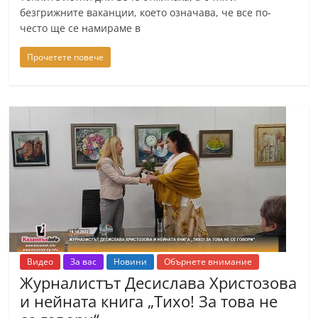
a
безгрижните ваканции, което означава, че все по-
често ще се намираме в
k
-
Прочетете повече
b
g
.
i
n
f
o
,
g
a
Видео
За вас
Новини
Обърнете внимание
l
Журналистът Десислава Христозова
l
и нейната книга „Тихо! За това не
e