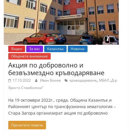
Видео
За вас
Казанлък
Новини
Обърнете внимание
Акция по доброволно и
безвъзмездно кръводаряване
,
17.10.2022
Иван Бонев
кръводаряване
МБАЛ „Д-р
Христо Стамболски“
На 19 октомври 2022г., сряда, Община Казанлък и
Районният център по трансфузионна хематология –
Стара Загора организират акция по доброволно
Прочетете повече