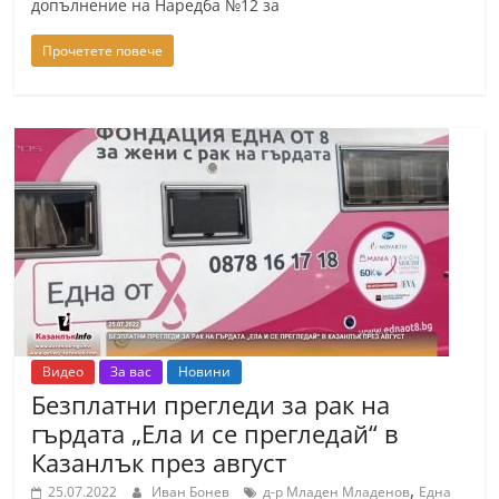
допълнение на Наредба №12 за
Прочетете повече
Видео
За вас
Новини
Безплатни прегледи за рак на
гърдата „Ела и се прегледай“ в
Казанлък през август
,
25.07.2022
Иван Бонев
д-р Младен Младенов
Една