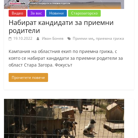
Видео
За вас
Новини
Старозагорско
Набират кандидати за приемни
родители
,
19.10.2022
Иван Бонев
Приеми ме
приемна грижа
Кампания на областния екип по приемна грижа, с
която се набират кандидати за приемни родители за
област Стара Загора. Фокусът
Прочетете повече