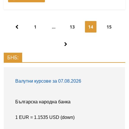
Навигация
1
…
13
14
15
БНБ: