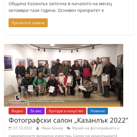
Община Казанлък започна в началото на месец
октомври тази година. Основен приоритет е
Прочетете повече
Видео
За вас
Култура и изкуство
Новини
Фотографски салон „Казанлък 2022“
07.10.2022
Иван Бонев
Музей на фотографията и
,
съвременните визуални изкуства
Салон на казанлъшките