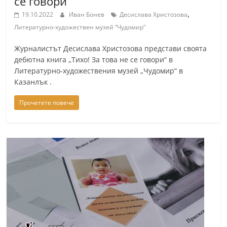
се говори“
r
,
19.10.2022
Иван Бонев
Десислава Христозова
y
Литературно-художествен музей “Чудомир”
-
Журналистът Десислава Христозова представи своята
k
дебютна книга „Тихо! За това не се говори“ в
a
Литературно-художествения музей „Чудомир“ в
z
Казанлък .
a
Прочетете повече
n
l
a
k
.
c
o
m